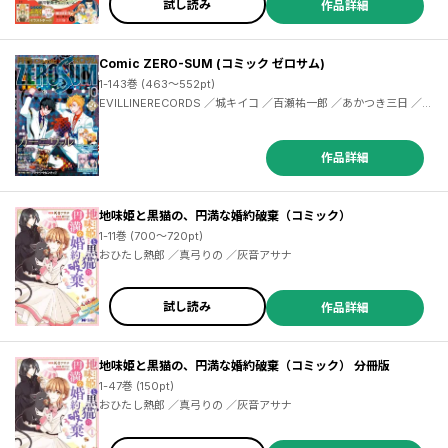
試し読み
作品詳細
／会田薫 ／山内尚 ／横馬場リョウ ／矢樹純 ／加藤山羊 ／川端新 ／切畑水葉 ／雪狸 ／マキノマキ ／長池とも子 ／にしうら染 ／新崎みよし ／森山まみち ／伊藤たつき ／橘ミズキ ／魅月乱 ／こなしあかや ／はるな檸檬 ／寺田亜太朗 ／大介 ／小島ビスケ ／灯晴ほく ／吉川景都 ／仲倉千景 ／波野涼 ／山本さや夏 ／茶畑緑 ／西荻亨 ／シタラマサコ ／多賀タイラ ／晴十ナツメグ ／波田白 ／黒崎リリー ／白瀬いとし ／柊柾葵 ／ワニマックス ／伊藤たつき ／橘ミズキ ／さかさかな ／本田
Comic ZERO-SUM (コミック ゼロサム)
1-143巻 (463～552pt)
EVILLINERECORDS ／城キイコ ／百瀬祐一郎 ／あかつき三日 ／辻村七子 ／雪広うたこ ／おがきちか ／アラスカぱん ／桃春花 ／まろ ／尾羊英 ／中村颯希 ／ゆき哉 ／やましろ梅太 ／真冬日 ／御巫桃也 ／春園ショウ ／須賀今日助 ／佐藤友哉 ／ひだかなみ ／山口悟 ／高山しのぶ ／庭春樹 ／藤咲淳一 ／RayarkInc. ／久米田夏緒 ／おの秋人 ／文庫妖 ／なま ／雨宮由樹 ／市原ゆき乃 ／いそふらぼん肘樹 ／西実さく ／松幸かほ ／テクノサマタ ／ムネヤマヨシミ ／リベル・エンタテインメント ／冨士原良 ／シノノメウタ ／都志見文太
作品詳細
地味姫と黒猫の、円満な婚約破棄（コミック）
1-11巻 (700～720pt)
おひたし熱郎 ／真弓りの ／灰音アサナ
試し読み
作品詳細
地味姫と黒猫の、円満な婚約破棄（コミック） 分冊版
1-47巻 (150pt)
おひたし熱郎 ／真弓りの ／灰音アサナ