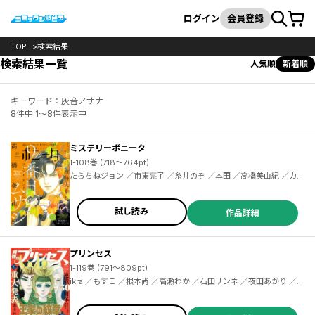
カート
検索
ログイン
会員登録
TOP
検索結果
検索結果一覧
人気順
新着順
キーワード：灰音アサナ
8件中 1～8件表示中
ミステリーボニータ
1-108巻 (718～764pt)
たらちねジョン ／市東亮子 ／糸井のぞ ／本田 ／高橋美由紀 ／カバネユエ ／三月病 ／秋田みやび ／遠野由来子 ／びっけ ／伊東潤 ／幾花にいろ ／桂明日香 ／青木朋 ／盆ノ木至 ／相尾灯自 ／丸岡九蔵 ／桑原水菜 ／浜田翔子 ／吉岡梅 ／たうみまゆ ／崇山祟 ／高階良子 ／赤石路代 ／青池保子 ／小川彌生 ／三枝陽子 ／酒井美羽 ／梅田阿比 ／浅井西 ／宇田川うた子 ／うり ／藤近小梅 ／ムラマツヒロキ ／川島よしお ／紫堂恭子 ／亀 ／ぱらり ／幸子プロモーション ／猪原賽
試し読み
作品詳細
プリンセス
1-119巻 (791～809pt)
ikra ／もすこ ／根本尚 ／高瀬わか ／石田リンネ ／夜田あかり ／大島永遠 ／菅野文 ／阿部川キネコ ／栗美あい ／田中芳樹 ／くろだ美里 ／細川智栄子あんど芙～みん ／すもももも ／高城玲 ／ゆいち恭 ／茶畑緑 ／青井みと ／細川真義 ／和田慎二 ／猪原賽 ／小島ビスケ ／橘ミズキ ／伊藤たつき ／福井あしび ／玖米 ／蒼井美紗 ／河原シノ ／川端新 ／結城光流 ／夏輝 ／ｎａｋｅｄ ａｐｅ ／梶山ミカ ／我鳥彩子 ／小田原みづえ ／喜咲冬子 ／みなもと悠 ／藤田麻貴 ／ひかり旭 ／薫原好江