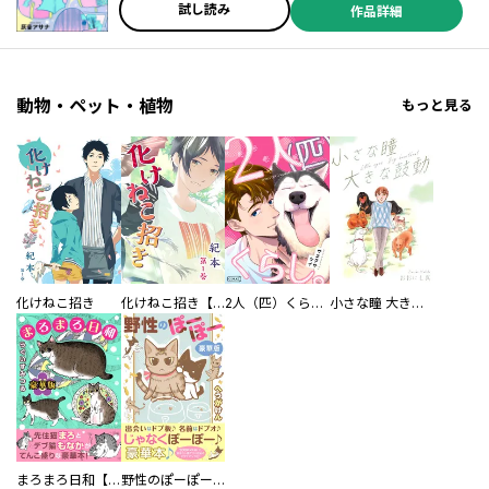
／高里椎奈 ／高木しげよし ／じっぷす ／ぺぷ ／モゲラッタ ／黒須ユウ ／宇佐義大 ／片桐いくみ ／瀬之たつね ／高宮あや ／渡辺うな ／ゆうきあずさ ／おがきちか ／高殿円 ／めろ ／二宮愛 ／赤河左岸 ／まどろみ太郎 ／moca ／ましの ／桜川ヒロ（小学館文庫キャラブン！刊） ／アオジマイコ ／しろまの ／モゲラッタ ／ゆうきあずさ ／如月芳規 ／蒔原櫻子 ／ヤマガタアツカ ／KLabGames ／おたま ／ＴＹＰＥ－ＭＯＯＮ ／ひだかなみ ／山口悟 ／サキモトソラ ／藤藤ますみ ／須野ゆき子 ／文月たくみ ／星野いづみ ／ふじわら（ムービック） ／峰倉かずや ／みちのくアタミ
試し読み
作品詳細
動物・ペット・植物
もっと見る
化けねこ招き
化けねこ招き【描きおろし付合冊版】
2人（匹）くらし。
小さな瞳 大きな鼓動
まろまろ日和【豪華版】
野性のぽーぽー【豪華版】