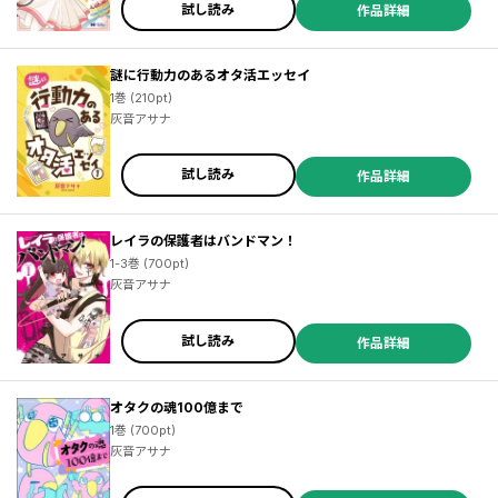
試し読み
作品詳細
謎に行動力のあるオタ活エッセイ
1巻 (210pt)
灰音アサナ
試し読み
作品詳細
レイラの保護者はバンドマン！
1-3巻 (700pt)
灰音アサナ
／暁生ミミ ／橘ミズキ ／伊藤たつき ／室長サオリ ／梶山ミカ ／我鳥彩子 ／もすこ ／夜田あかり ／菅野文 ／阿部川キネコ ／細川智栄子あんど芙～みん ／ゆいち恭 ／細川真義 ／猪原賽 ／上田倫子 ／弥栄亜咲 ／楡衣舞子 ／ささきさ ／とみさー ／しそたぬき ／和央明 ／稲乃芽子 ／乙守真亜那 ／川端新 ／本宮泰風 ／藤田麻貴 ／互灯折 ／石据カチル ／七海ようこ ／霜月星良 ／車田正美 ／佐伊村司 ／井上モトコ ／もちよし ／結城光流 ／夏輝 ／naked ape ／喜咲冬子 ／みなもと悠 ／ひかり旭 ／薫原好江
階良子 ／青池保子 ／小川彌生 ／酒井美羽 ／梅田阿比 ／浅井西 ／宇田川うた子 ／うり ／藤近小梅 ／とみさー ／青井波子 ／高城玲 ／織江よいこ ／犬井チズ ／たかせうみ ／漆原侑来 ／鴨ささみ ／阿部川キネコ ／絢薔子 ／トマトスープ ／木原敏江 ／尾花せいご ／たてごときう ／株式会社喜代村（すしざんまい） ／すずの木くろ ／鷹野やわらか ／杉本亜未 ／山本棗 ／もちよし ／大和和紀 ／灰音アサナ ／山内尚 ／Ｔ長 ／シマあつこ ／吟鳥子 ／一條マサヒデ ／サブリック ／梅田海老 ／久世みずき ／布浦翼 ／白井弓子
試し読み
作品詳細
オタクの魂100億まで
1巻 (700pt)
灰音アサナ
／渡辺航 ／ハシモトミツ ／なま子 ／桜乃みか ／ＮｉｋｋｉＩｎｃ． ／竹内コデカ ／浅川ナオ ／有希うさぎ ／おざわさなこ ／宇田川うた子 ／藤野ポチョムキン ／雪森さくら ／羽根川牧人 ／ゆうなぎ ／Ｎｉｋｋｉ Ｉｎｃ． ／西修 ／ｎａｋｅｄａｐｅ ／ひなうた ／夢井琴葉 ／中村右京 ／サトミヒロシ ／はみだしみやこ ／青木朋 ／藤田まる美 ／忍 ／藤枝とおる ／夕鷺かのう ／山崎里佳 ／九江桜 ／こなしあやか ／矢上真野 ／すもも もも ／杉山小弥花 ／鬼野うめ吉 ／中澤泉汰 ／夢枕獏 ／天野喜孝 ／叶松谷 ／井澤巧麻 ／小林モリヲ