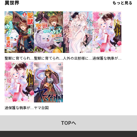
異世界
もっと見る
聖獣に育てられた少年の異世界ゆるり放浪記～神様からもらったチート魔法で、仲間たちとスローライフを満喫中～
聖獣に育てられた少年の異世界ゆるり放浪記～神様からもらったチート魔法で、仲間たちとスローライフを満喫中～【分冊版】
人外の旦那様に娶られ毎晩ナカまで愛される…。アンソロジー
過保護な執事が私の婚活を邪魔してきます！ 分冊版
／水辺夏太郎 ／三枝陽子 ／白目黒 ／幹本ヤエ ／北村リツキ ／赤石路代 ／千葉リョウコ ／青木朋 ／丸ノ内ごっこ ／糸井のぞ ／本田 ／カバネユエ ／びっけ ／盆ノ木至 ／相尾灯自 ／吉岡梅 ／たうみまゆ ／崇山祟 ／高階良子 ／青池保子 ／小川彌生 ／酒井美羽 ／梅田阿比 ／浅井西 ／宇田川うた子 ／うり ／藤近小梅 ／とみさー ／青井波子 ／高城玲 ／織江よいこ ／犬井チズ ／たかせうみ ／漆原侑来 ／鴨ささみ ／阿部川キネコ ／絢薔子 ／トマトスープ ／木原敏江 ／尾花せいご ／たてごときう
過保護な執事が私の婚活を邪魔してきます！
ヤマ台国
TOPへ