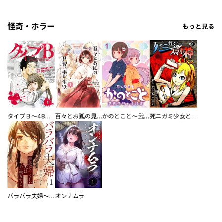
怪奇・ホラー
もっと見る
／株式会社喜代村（すしざんまい） ／すずの木くろ ／鷹野やわらか ／杉本亜未 ／山本棗 ／もちよし ／大和和紀 ／灰音アサナ ／山内尚 ／Ｔ長 ／シマあつこ ／吟鳥子 ／一條マサヒデ ／サブリック ／梅田海老 ／久世みずき ／布浦翼 ／白井弓子 ／あしべゆうほ ／中川真琴 ／よつやかずいち ／藤田まる美 ／D・キッサン ／ヘンリエッタ ／永久保貴一 ／関根美有 ／二階堂幸 ／根本尚 ／由多ちゆ ／奈々巻かなこ ／九条タカオミ ／長岡良子 ／亜月亮 ／室長サオリ ／会田薫 ／横馬場リョウ ／矢樹純 ／加藤山羊 ／川端新 ／切畑水葉 ／雪狸
タイプＢ～48時間後、致死率100％～【単話】
百々とお狐の見習い巫女生活【単行本版】
かのとこと～武蔵花町怪話譚～ 【連載版】
死ニガミ少女とスマホ神
／こなしあやか ／矢上真野 ／すもも もも ／杉山小弥花 ／鬼野うめ吉 ／中澤泉汰 ／夢枕獏 ／天野喜孝 ／叶松谷 ／井澤巧麻 ／小林モリヲ ／葉月めぐみ ／理央 ／黒枝冬馬 ／岡﨑以紅実 ／前山剛久 ／岡宮来夢 ／大隅勇太 ／鈴木いこ ／ヒガアロハ ／秋月志緒 ／迫ミサキ ／蜂若丸 ／深澤ねじ ／和田琢磨 ／加藤将 ／遠野由来子 ／みどりわたる ／久織ちまき ／平方元基 ／大貫勇輔 ／朝夏まなと ／新妻聖子 ／山田ジェームス武 ／ＨＩＲＯＫＩＭＵＲＡ ／灰音アサナ ／九条タカオミ ／ＤＭＭＧＡＭＥＳ ／Ｎｉｔｒｏｐｌｕｓ ／遠藤巻緒 ／ｓａｖｏｒｙ
バラバラ夫婦～手足をなくした夫はまだ生きてる
オンナムラ