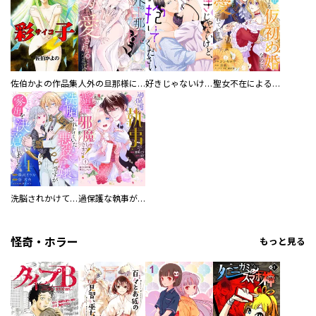
佐伯かよの作品集
人外の旦那様に娶られ毎晩ナカまで愛される…。アンソロジー
好きじゃないけど、抱いてください【電子単行本版／特典おまけ付き】
聖女不在による仮初め婚なのに、不器用な王太子に溺愛されています【電子単行本版／特典おまけ付き】
洗脳されかけていた悪役令嬢ですが家出を決意しました。【電子単行本版／特典おまけ付き】
過保護な執事が私の婚活を邪魔してきます！ 分冊版
怪奇・ホラー
もっと見る