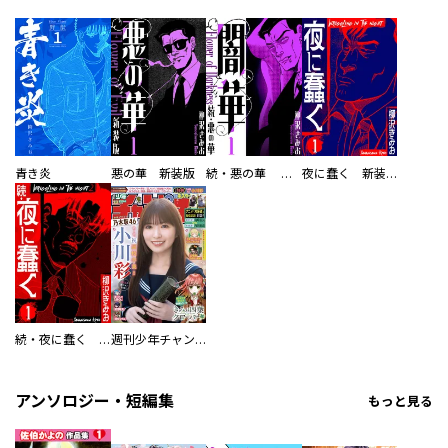
青き炎
悪の華 新装版
続・悪の華 闇華 新装版
夜に蠢く 新装版
続・夜に蠢く 新装版
週刊少年チャンピオン
アンソロジー・短編集
もっと見る