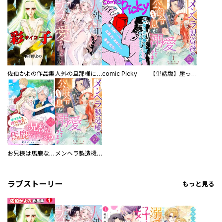
佐伯かよの作品集
人外の旦那様に娶られ毎晩ナカまで愛される…。アンソロジー
comic Picky
【単話版】崖っぷち令嬢ですが、意地と策略で幸せになります！シリーズ
お兄様は馬鹿なんですか？～地味王女は婚約破棄に巻き込まれる～
メンヘラ製造機の公爵令息（過保護）が溺愛してきます
ラブストーリー
もっと見る