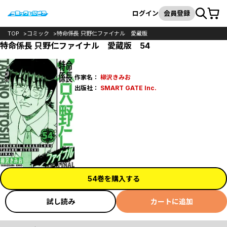
カート
検索
ログイン
会員登録
TOP
コミック
特命係長 只野仁ファイナル 愛蔵版
特命係長 只野仁ファイナル 愛蔵版 54
作家名：
柳沢きみお
出版社：
SMART GATE Inc.
54巻を購入する
試し読み
カートに追加