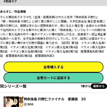
関連タグ
あらすじ／作品情報
テレビ朝日系でドラマ化（主演：高橋克典)された人気作『特命係長 只野仁』
『新・特命係長 只野仁』に続く第三弾がここに開幕。大手広告会社 電王堂 総務二
課の只野仁は、昼間は冴えない窓際係長だが、夜になると電王堂・会長からの特命
で社内外のトラブルを鮮やかに解決へと導く「特命係長」というもう一つの顔があ
った――！新入社員の中で一番のイケメンと噂の加茂しげるは、高身長で一部上場企業
社長の一人息子。女子社員の視線を釘付けにしていた。だが…加茂には違法ドラッ
グに絡む悪い噂があり只野が調査に乗り出す。【目次】第1話 イケメン新入社員1
第2話 イケメン新入社員2第3話 イケメン新入社員3第4話 イケメン新入社員4
第5話 イケメン新入社員5第6話 イケメン新入社員6第7話 経理課長失踪1第8
話 経理課長失踪2第9話 経理課長失踪3
全巻購入する
全巻カートに追加する
同シリーズ一覧
1巻から
最新から
特命係長 只野仁ファイナル 愛蔵版 20
ポイント
500