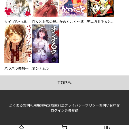
タイプＢ～48時間後、致死率100％～【単話】
百々とお狐の見習い巫女生活【単行本版】
かのとこと～武蔵花町怪話譚～ 【連載版】
死ニガミ少女とスマホ神
バラバラ夫婦～手足をなくした夫はまだ生きてる
オンナムラ
TOPへ
よくある質問
利用規約
特定商取引法
プライバシーポリシー
お問い合わせ
ログイン
会員登録