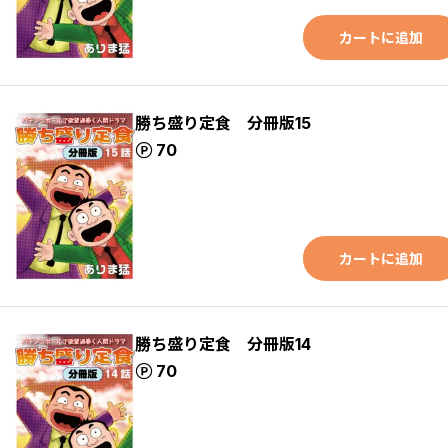
カートに追加
勝ち盛り定食 分冊版15
ポイント
70
カートに追加
勝ち盛り定食 分冊版14
ポイント
70