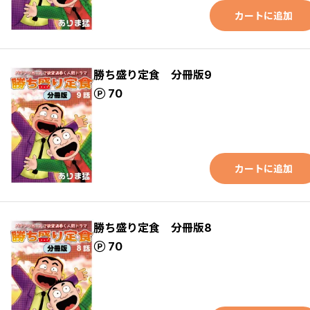
カートに追加
勝ち盛り定食 分冊版9
ポイント
70
カートに追加
勝ち盛り定食 分冊版8
ポイント
70