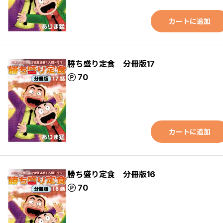
カートに追加
勝ち盛り定食 分冊版17
ポイント
70
カートに追加
勝ち盛り定食 分冊版16
ポイント
70