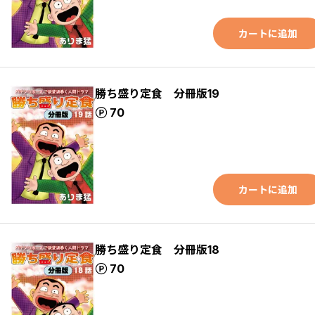
カートに追加
勝ち盛り定食 分冊版19
ポイント
70
カートに追加
勝ち盛り定食 分冊版18
ポイント
70