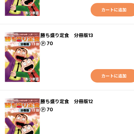
カートに追加
勝ち盛り定食 分冊版13
ポイント
70
カートに追加
勝ち盛り定食 分冊版12
ポイント
70