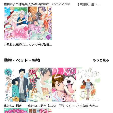
佐伯かよの作品集
人外の旦那様に娶られ毎晩ナカまで愛される…。アンソロジー
comic Picky
【単話版】崖っぷち令嬢ですが、意地と策略で幸せになります！シリーズ
お兄様は馬鹿なんですか？～地味王女は婚約破棄に巻き込まれる～
メンヘラ製造機の公爵令息（過保護）が溺愛してきます
動物・ペット・植物
もっと見る
化けねこ招き
化けねこ招き【描きおろし付合冊版】
2人（匹）くらし。
小さな瞳 大きな鼓動