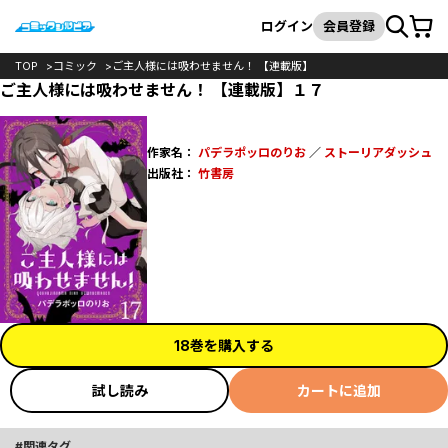
カート
検索
ログイン
会員登録
TOP
コミック
ご主人様には吸わせません！ 【連載版】
ご主人様には吸わせません！ 【連載版】１７
作家名：
パデラポッロのりお
／
ストーリアダッシュ
出版社：
竹書房
18巻を購入する
試し読み
カートに追加
関連タグ