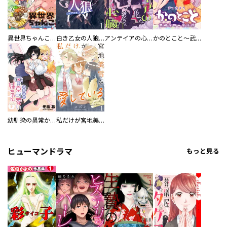
異世界ちゃんこ～横綱目前に召喚されたんだが～ 【連載版】
白き乙女の人狼（ウェアウルフ） 【連載版】
アンテイアの心臓 【連載版】
かのとこと～武蔵花町怪話譚～ 【連載版】
幼馴染の異常かわいい妹ちゃん 【連載版】
私だけが宮地美雪を愛している 【連載版】
ヒューマンドラマ
もっと見る