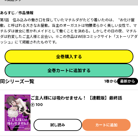
あらすじ／作品情報
第1話 住み込みの働き口を探していたマチルダがたどり着いたのは、〝お化け屋
敷〟と呼ばれる大きなお屋敷。当主のオーガストは物腰柔らかく美しい女性で、マ
チルダは彼女に惹かれメイドとして働くことを決める。しかしその日の夜、マチル
ダは豹変したご主人様と出会い――。※この作品はWEBコミックサイト「ストーリアダ
ッシュ」にて掲載されたものです。
全巻購入する
全巻カートに追加する
同シリーズ一覧
1巻から
最新から
ご主人様には吸わせません！ 【連載版】最終話
ポイント
100
試し読み
カートに追加