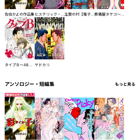
佐伯かよの作品集
ヒステリック・ハーレム～搾られる男と堕ちる女～【電子単行本版】
生贄の村【電子単行本版】
葬儀屋タケコ～あなたの最期、叶えます【電子単行本版】
タイプＢ～48時間後、致死率100％～【単話】
ヤドカリ
アンソロジー・短編集
もっと見る