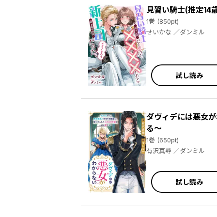
見習い騎士(推定14
1巻 (850pt)
せいかな ／ダンミル
試し読み
ダヴィデには悪女が
る～
1巻 (650pt)
有沢真尋 ／ダンミル
試し読み