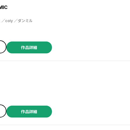
IC
仲村柴太郎 ／都志見文太 ／coly ／ダンミル
作品詳細
作品詳細
／ムネヤマヨシミ ／直山 ／仲田まお ／のがみながら ／如月あい ／希月 ／化野そとば ／有沢真尋 ／押川いい ／あずやちとせ ／朝顔 ／ひだかなみ ／山口ツトム ／みーち ／やいび ／茅なや ／灰音アサナ ／ネズサワ ／瀬尾みいのすけ ／麻辣ナツ ／有栖悠姫 ／道雪葵 ／笹原智映 ／夏野ちより ／雲屋ゆきお ／小唄 ／あおいれびん ／ヤオヨロズ ／ネルケプランニング ／みつのはち ／散茶 ／noho ／すずゆき ／結城暁 ／水野沙彰 ／荒谷夏来 ／小木カンヌ ／∞谷鳩 ／佐槻奏多 ／一花夜 ／氷凪