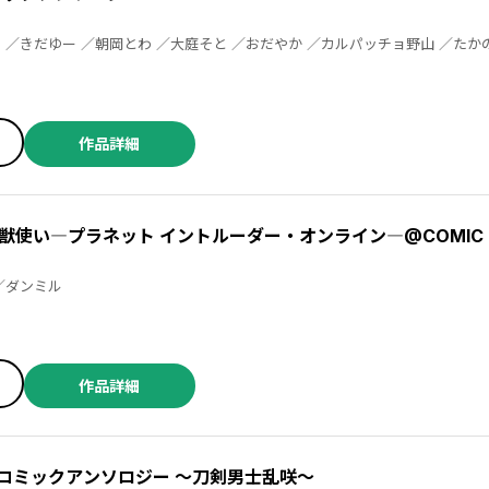
黒野ユウ ／此匙 ／白鴇 ／村上ゆいち ／八橋はち ／綾瀬きょうな ／紀田与乃市 ／笹木あおこ
作品詳細
獣使い―プラネット イントルーダー・オンライン―@COMIC
いずこ ／古波萩子 ／ダンミル
作品詳細
E- コミックアンソロジー ～刀剣男士乱咲～