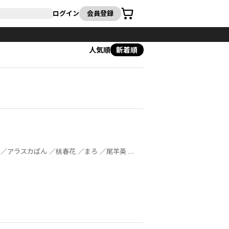
カート
ログイン
会員登録
人気順
新着順
／渡航 ／由良 ／弘兼憲史 ／宮本福助 ／別府マコト ／松井トミー ／山朋洸 ／鐘森千花伊 ／小牧街 ／ミヤカミヨロズ ／玄道 ／EVILLINERECORDS ／ＴＹＰＥ－ＭＯＯＮ ／NRMEN ／夏野ゆぞ ／月煮ゆう ／石動あゆま ／おだやか ／小西明日翔 ／高殿円 ／片桐いくみ ／二宮愛 ／峰倉かずや ／藤小豆 ／冬芽沙也 ／鳥原習 ／種村有菜 ／美川べるの ／蓮見ナツメ ／千種あかり ／黒野ユウ ／宇佐義大 ／河森正治 ／春園ショウ ／くらげ壱 ／雨市 ／荻なつみ ／じっぷす ／白峰 ／バンダイナムコゲームス ／高木しげよし