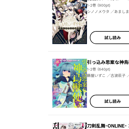
1-2巻 (900pt)
シノノメウタ ／あましま ／きだゆー ／朝岡とわ ／大庭そと ／おだやか ／カルパッチョ野山 ／たかのかな ／橘歩空 ／保志あかり ／ダンミル ／
試し読み
引っ込み思案な神鳥
1-2巻 (640pt)
藤屋
試し読み
刀剣乱舞-ONLIN