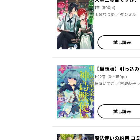
人生三度目ですが、
1巻 (500pt)
玉響なつめ ／ダンミル
試し読み
【単話版】引っ込み
1-12巻 (0～150pt)
藤屋
試し読み
魔法使いの約束 コ