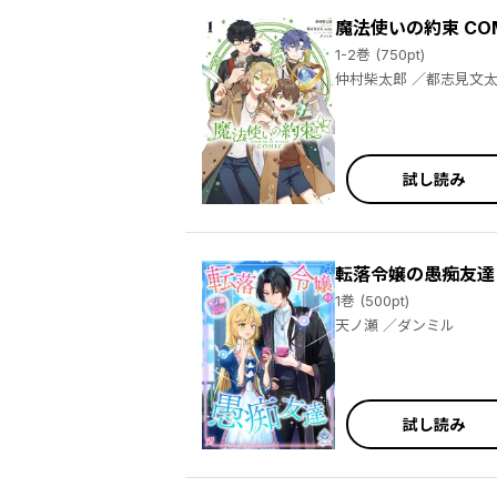
魔法使いの約束 COM
1-2巻 (750pt)
試し読み
転落令嬢の愚痴友達
1巻 (500pt)
天ノ瀬 ／ダンミル
試し読み