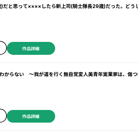
歳)だと思って××××したら新上司(騎士隊長29歳)だった。どう
作品詳細
わからない ～我が道を行く無自覚変人美青年実業家は、傷つ
作品詳細