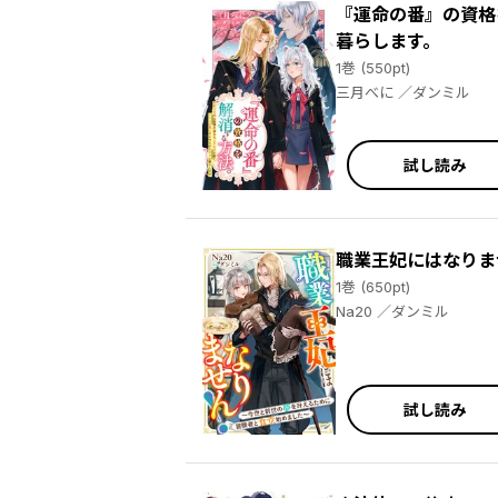
『運命の番』の資格
暮らします。
1巻 (550pt)
三月べに ／ダンミル
試し読み
職業王妃にはなりま
1巻 (650pt)
Na20 ／ダンミル
試し読み