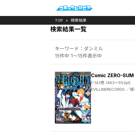
TOP
検索結果
検索結果一覧
キーワード：ダンミル
15件中 1～15件表示中
Comic ZERO-SU
1-143巻 (463～552pt)
EVILLINERECORDS ／城キイコ ／百瀬祐一郎 ／あかつき三日 ／辻村七子 ／雪広うたこ ／おがきちか ／アラスカぱん ／桃春花 ／まろ ／尾羊英 ／中村颯希 ／ゆき哉 ／やましろ梅太 ／真冬日 ／御巫桃也 ／春園ショウ ／須賀今日助 ／佐藤友哉 ／ひだかなみ ／山口悟 ／高山しのぶ ／庭春樹 ／藤咲淳一 ／RayarkInc. ／久米田夏緒 ／おの秋人 ／文庫妖 ／なま ／雨宮由樹 ／市原ゆき乃 ／いそふらぼん肘樹 ／西実さく ／松幸かほ ／テクノサマタ ／ムネヤマヨシミ ／リベル・エンタテインメント ／冨士原良 ／シノノメウタ ／都志見文太