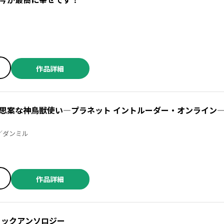
今が最高に幸せです！
作品詳細
思案な神鳥獣使い―プラネット イントルーダー・オンライン―@
いずこ ／古波萩子 ／ダンミル
作品詳細
ミックアンソロジー