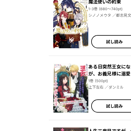
魔法使いの約束
1-3巻 (680～740pt)
試し読み
ある日突然王女にな
が、お義兄様に溺愛
1巻 (500pt)
上下左右 ／ダンミル
試し読み