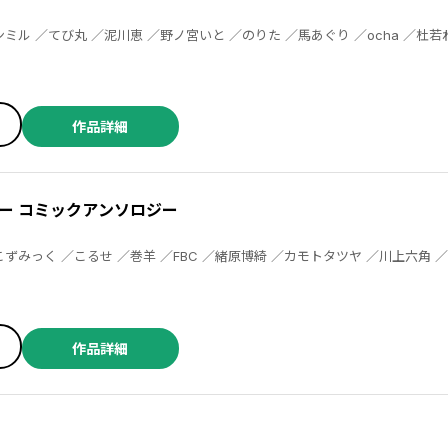
屋つぐみ ／永緒ウカ ／望月和臣 ／ももたん ／森川侑 ／わらなべ ／玉越博幸
作品詳細
ー コミックアンソロジー
作品詳細