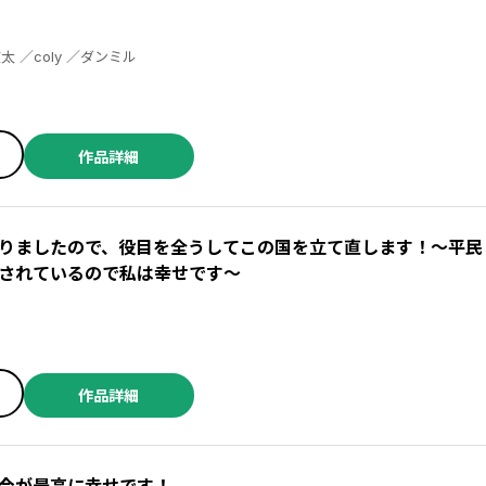
シノノメウタ ／都志見文太 ／coly ／ダンミル
作品詳細
りましたので、役目を全うしてこの国を立て直します！～平民
されているので私は幸せです～
作品詳細