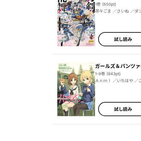
1巻 (650pt)
茶々ごま ／さいね ／ダンミル ／てび丸 ／泥川恵 ／野ノ宮いと ／のりた ／馬あぐり ／ocha ／杜若わか ／桂イチホ ／喜来ユウ ／九暮華麗 ／十
試し読み
ガールズ＆パンツァ
1-9巻 (843pt)
Ａｎｍｉ ／いちはや ／こずみっく ／こるせ ／巻羊 ／FBC ／緒原博綺 ／カモトタツヤ ／川上六角 ／甘露アメ ／すきま ／ちゅー太 ／ツネオ ／はっとりまさき ／原田靖生 ／ｂｋｕｂ ／Pennel ／梵辛 ／都尾琉 ／モス ／YU_* ／パセリ ／あれっくす ／阿部かなり ／U35 ／自我帝 ／ねこみんと ／未来電機 ／こんがりぱすた ／たちつてつこ ／茶々 ／ぺけ ／ホリ ／まもウィリアムズ ／ｎｏｎｃｏ ／あずーる ／渥海潤 ／白狼 ／ＰＡＰＡ ／東皓司
試し読み