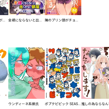
夢ヶ原さんは夢見がち！
全裸にならないと出られない部屋
隣のプリン頭がチョロすぎる！
ウンディーネ系彼氏
ポプテピピック SEASON EIGHT