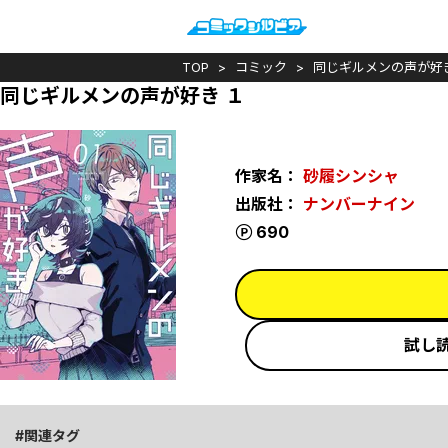
TOP
コミック
同じギルメンの声が好
同じギルメンの声が好き １
作家名：
砂履シンシャ
出版社：
ナンバーナイン
ポイント
690
試し
関連タグ