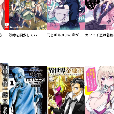
葬儀屋タケコ～あなたの最期、叶えます【電子単行本版】
奴隷を調教してハーレム作る
同じギルメンの声が好き