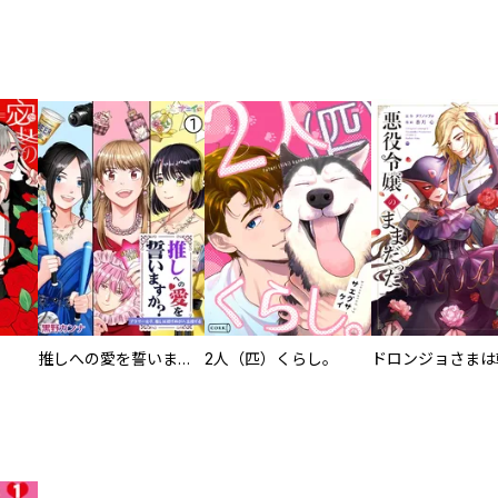
推しへの愛を誓いますか？～アラサー女子、推しは逃げぬが人生逃げる～
2人（匹）くらし。