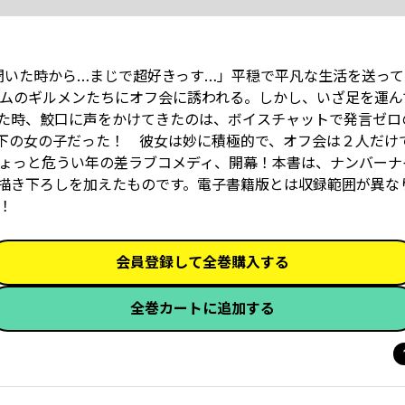
声聞いた時から…まじで超好きっす…」平穏で平凡な生活を送っ
ムのギルメンたちにオフ会に誘われる。しかし、いざ足を運ん
た時、鮫口に声をかけてきたのは、ボイスチャットで発言ゼロ
下の女の子だった！ 彼女は妙に積極的で、オフ会は２人だけ
ぐ ”ちょっと危うい年の差ラブコメディ、開幕！本書は、ナンバー
、描き下ろしを加えたものです。電子書籍版とは収録範囲が異な
！
会員登録して全巻購入する
全巻カートに追加する