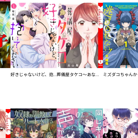
好きじゃないけど、抱いてください【電子単行本版／特典おまけ付き】
葬儀屋タケコ～あなたの最期、叶えます【電子単行本版】