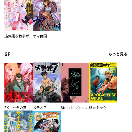
過保護な執事が私の婚活を邪魔してきます！
ヤマ台国
SF
もっと見る
EX ～その賞金稼ぎは、世界の出口を探す～【単行本版】
メテオ７
Stella bit／es【単話版】
終末ミッケ