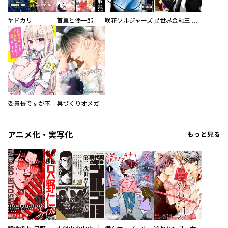
ヤドカリ
首里と優一郎
咲花ソルジャーズ
異世界金融王 ～クローネ・ゴルディオンの覇道～
委員長ですが不良になるほど恋してます！
巣づくりオメガバース
アニメ化・実写化
もっと見る