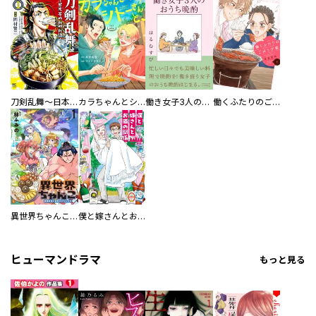
刀剣乱舞～日本号つれづれ酒～
カラちゃんとシトーさんと、 【分冊版】
働き女子3人のおうち晩酌
働くふたりのごほうび飯
異世界ちゃんこ～横綱目前に召喚されたんだが～ 【連載版】
僕と嫁さんとお酒の関係
ヒューマンドラマ
もっと見る