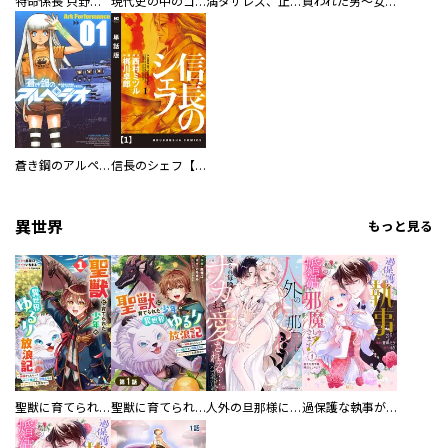
特命係長 只野仁ファイナル 愛蔵版
現代史の中のゴルゴ13
満タサレズ、止メラレズ
買われた男～女性限定快感セラピスト～【描き下ろしおまけ付き特装版】
蒼き鋼のアルペジオ
信長のシェフ【単話版】
異世界
もっと見る
聖獣に育てられた少年の異世界ゆるり放浪記～神様からもらったチート魔法で、仲間たちとスローライフを満喫中～
聖獣に育てられた少年の異世界ゆるり放浪記～神様からもらったチート魔法で、仲間たちとスローライフを満喫中～【分冊版】
人外の旦那様に娶られ毎晩ナカまで愛される…。アンソロジー
過保護な執事が私の婚活を邪魔してきます！ 分冊版