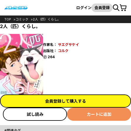
カート
検索
ログイン
会員登録
TOP
コミック
2人（匹）くらし。
2人（匹）くらし。
作家名：
サエグサケイ
出版社：
コルク
ポイント
264
会員登録して購入する
試し読み
カートに追加
関連タグ