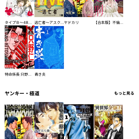
タイプＢ～48時間後、致死率100％～【単話】
逃亡者～アスクレピオスの杖～
ヤドカリ
【合本版】不倫処刑
特命係長 只野仁ファイナル 愛蔵版
青き炎
ヤンキー・極道
もっと見る