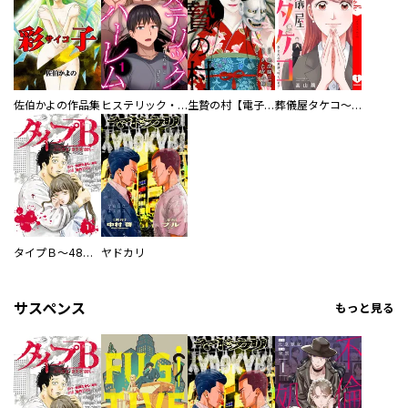
佐伯かよの作品集
ヒステリック・ハーレム～搾られる男と堕ちる女～【電子単行本版】
生贄の村【電子単行本版】
葬儀屋タケコ～あなたの最期、叶えます【電子単行本版】
タイプＢ～48時間後、致死率100％～【単話】
ヤドカリ
サスペンス
もっと見る