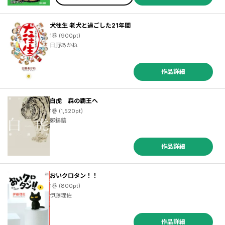
犬往生 老犬と過ごした21年間
1巻 (900pt)
日野あかね
作品詳細
白虎 森の覇王へ
1巻 (1,520pt)
鄭錫鎬
作品詳細
おいクロタン！！
1巻 (800pt)
伊藤理佐
作品詳細