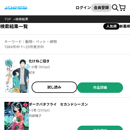
カート
検索
ログイン
会員登録
TOP
検索結果
検索結果一覧
人気順
新着順
キーワード：動物・ペット・植物
1384件中 1～20件表示中
化けねこ招き
1-21巻 (100pt)
紀本
試し読み
作品詳細
ダークバタフライ セカンドシーズン
1-5巻 (200pt)
月森雅子