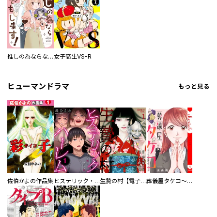
推しの為ならなんでもします！
女子高生VS-R
ヒューマンドラマ
もっと見る
佐伯かよの作品集
ヒステリック・ハーレム～搾られる男と堕ちる女～【電子単行本版】
生贄の村【電子単行本版】
葬儀屋タケコ～あなたの最期、叶えます【電子単行本版】