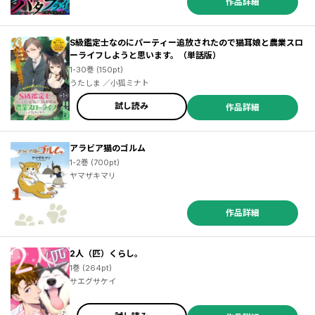
作品詳細
S級鑑定士なのにパーティー追放されたので猫耳娘と農業スロ
ーライフしようと思います。（単話版）
1-30巻 (150pt)
うたしま ／小狐ミナト
試し読み
作品詳細
アラビア猫のゴルム
1-2巻 (700pt)
ヤマザキマリ
作品詳細
2人（匹）くらし。
1巻 (264pt)
サエグサケイ