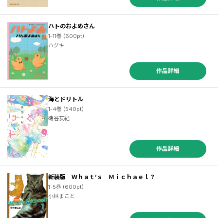
ハトのおよめさん
1-11巻 (600pt)
ハグキ
作品詳細
海とドリトル
1-4巻 (540pt)
磯谷友紀
作品詳細
新装版 Ｗｈａｔ’ｓ Ｍｉｃｈａｅｌ？
1-5巻 (600pt)
小林まこと