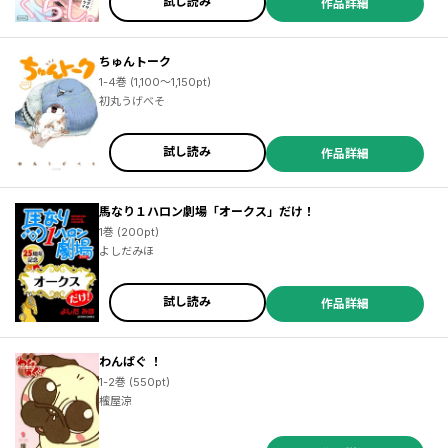
試し読み
作品詳細
ちゅんトーク
1-4巻 (1,100～1,150pt)
初丸うげべそ
試し読み
作品詳細
馬なり１ハロン劇場「オークス」だけ！
1巻 (200pt)
よしだみほ
試し読み
作品詳細
わんぱぐ ！
1-2巻 (550pt)
櫁屋涼