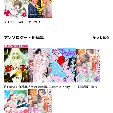
タイプＢ～48時間後、致死率100％～【単話】
ヤドカリ
アンソロジー・短編集
もっと見る
佐伯かよの作品集
人外の旦那様に娶られ毎晩ナカまで愛される…。アンソロジー
comic Picky
【単話版】崖っぷち令嬢ですが、意地と策略で幸せになります！シリーズ