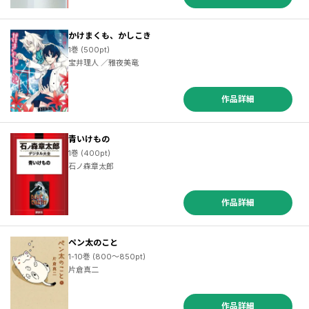
かけまくも、かしこき
1巻 (500pt)
宝井理人 ／雅夜美竜
作品詳細
青いけもの
1巻 (400pt)
石ノ森章太郎
作品詳細
ペン太のこと
1-10巻 (800～850pt)
片倉真二
作品詳細