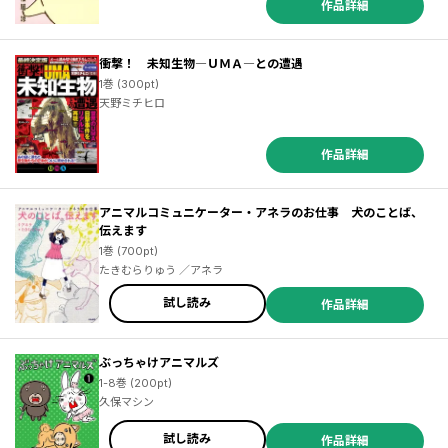
作品詳細
衝撃！ 未知生物―ＵＭＡ―との遭遇
1巻 (300pt)
天野ミチヒロ
作品詳細
アニマルコミュニケーター・アネラのお仕事 犬のことば、
伝えます
1巻 (700pt)
たきむらりゅう ／アネラ
試し読み
作品詳細
ぶっちゃけアニマルズ
1-8巻 (200pt)
久保マシン
試し読み
作品詳細