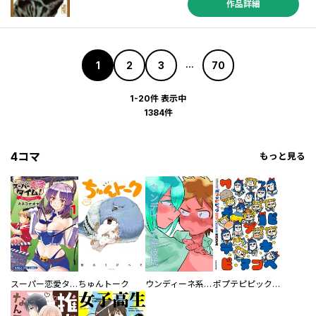
作品詳細
1
2
3
70
...
1-20件 表示中
1384件
4コマ
もっと見る
スーパー恋愛タイム！～現場でドＳな彼女は自宅でデレる～
ちゅんトーク
ウンディーネ系彼氏
ポプテピピック SEASON EIGHT