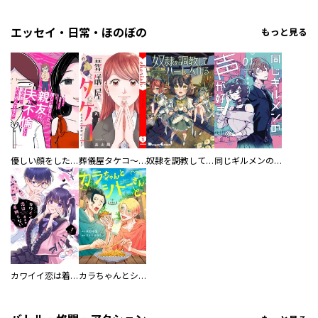
エッセイ・日常・ほのぼの
もっと見る
優しい顔をした親友は、夫と不倫して私の家に入り込んできた。
葬儀屋タケコ～あなたの最期、叶えます【電子単行本版】
奴隷を調教してハーレム作る
同じギルメンの声が好き
カワイイ恋は着飾らない
カラちゃんとシトーさんと、 【分冊版】