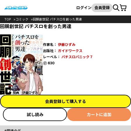
カート
検索
ログイン
会員登録
TOP
コミック
回胴創世記 パチスロを創った男達
回胴創世記 パチスロを創った男達
作家名：
伊藤ひずみ
出版社：
ガイドワークス
レーベル：
パチスロパニック７
ポイント
630
会員登録して購入する
試し読み
カートに追加
関連タグ