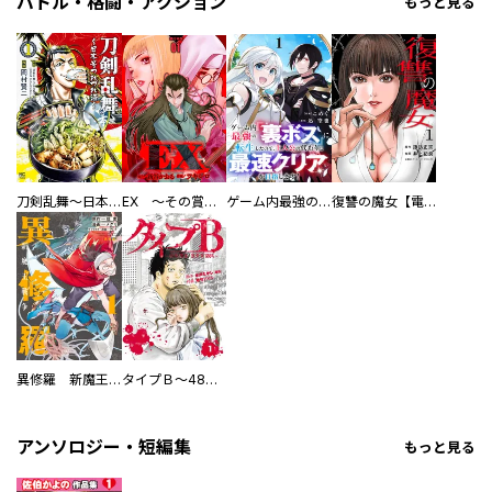
バトル・格闘・アクション
もっと見る
刀剣乱舞～日本号つれづれ酒～
EX ～その賞金稼ぎは、世界の出口を探す～【単行本版】
ゲーム内最強の『裏ボス』に転生したので、主人公の代わりに最速クリアを目指します！【電子単行本版】
復讐の魔女【電子単行本版】
異修羅 新魔王戦争
タイプＢ～48時間後、致死率100％～【単話】
アンソロジー・短編集
もっと見る