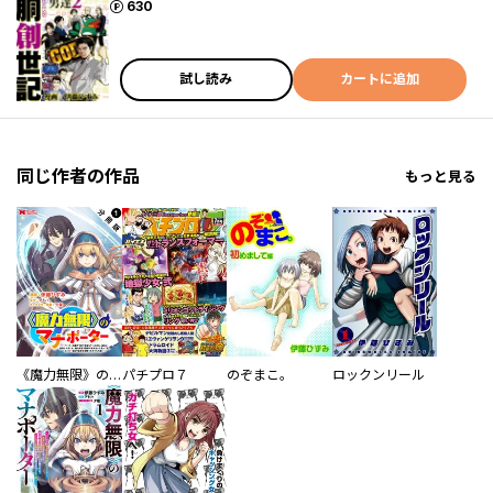
ポイント
630
試し読み
カートに追加
同じ作者の作品
もっと見る
《魔力無限》のマナポーター ～パーティの魔力を全て供給していたのに、勇者に追放されました。魔力不足で聖剣が使えないと焦っても、メンバー全員が勇者を見限ったのでもう遅い～（コミック） 分冊版
パチプロ７
のぞまこ。
ロックンリール