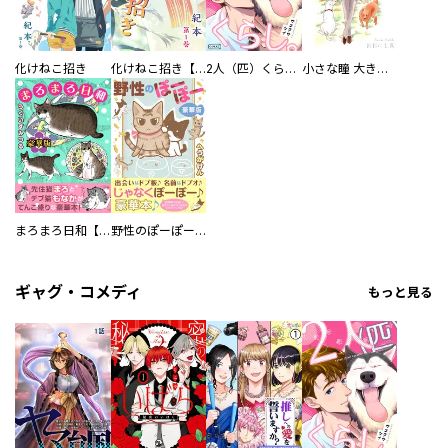
化けねこ招き
化けねこ招き【描きおろし付合冊版】
2人（匹）くらし。
小さな瞳 大きな鼓動
まろまろ日和【豪華版】
野性のぽーぽー【豪華版】
ギャグ・コメディ
もっと見る