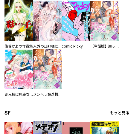
佐伯かよの作品集
人外の旦那様に娶られ毎晩ナカまで愛される…。アンソロジー
comic Picky
【単話版】崖っぷち令嬢ですが、意地と策略で幸せになります！シリーズ
お兄様は馬鹿なんですか？～地味王女は婚約破棄に巻き込まれる～
メンヘラ製造機の公爵令息（過保護）が溺愛してきます
SF
もっと見る