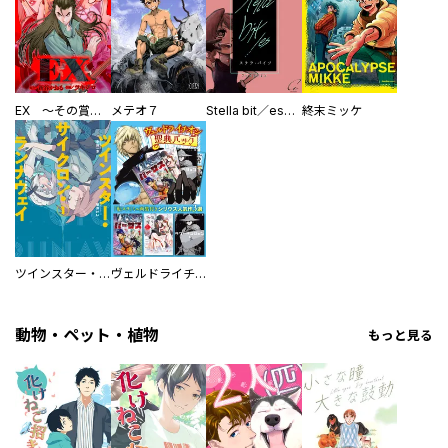
EX ～その賞金稼ぎは、世界の出口を探す～【単行本版】
メテオ７
Stella bit／es【単話版】
終末ミッケ
ツインスター・サイクロン・ランナウェイ
ヴェルドライチオシ聖典パック 『転スラ』ミニ画集付き シリウス人気作３選
動物・ペット・植物
もっと見る