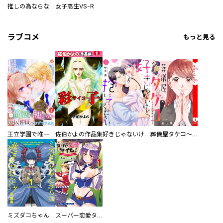
推しの為ならなんでもします！
女子高生VS-R
ラブコメ
もっと見る
王立学園で唯一魔法が使えない庶民仲間のはずですよね～実は王子様で私を溺愛しているなんて告白はやめてください～
佐伯かよの作品集
好きじゃないけど、抱いてください【電子単行本版／特典おまけ付き】
葬儀屋タケコ～あなたの最期、叶えます【電子単行本版】
ミズダコちゃんからは逃げられない！
スーパー恋愛タイム！～現場でドＳな彼女は自宅でデレる～