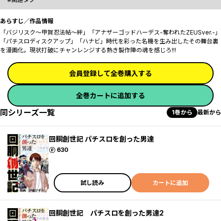
あらすじ／作品情報
「バジリスク～甲賀忍法帖～絆」「アナザーゴッドハーデス-奪われたZEUSver.-」
「パチスロディスクアップ」「ハナビ」時代を彩った名機を生み出したその舞台裏
を漫画化。現状打破にチャンレンジする熱き製作陣の魂を感じろ!!!
会員登録して全巻購入する
全巻カートに追加する
同シリーズ一覧
1巻から
最新から
回胴創世記 パチスロを創った男達
ポイント
630
試し読み
カートに追加
回胴創世記 パチスロを創った男達2