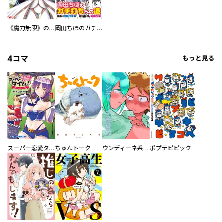
《魔力無限》のマナポーター ～パーティの魔力を全て供給していたのに、勇者に追放されました。魔力不足で聖剣が使えないと焦っても、メンバー全員が勇者を見限ったのでもう遅い～（コミック）
岡田ちほのガチ打ちへの道
4コマ
もっと見る
スーパー恋愛タイム！～現場でドＳな彼女は自宅でデレる～
ちゅんトーク
ウンディーネ系彼氏
ポプテピピック SEASON EIGHT