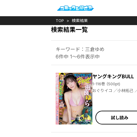
TOP
検索結果
検索結果一覧
キーワード：三倉ゆめ
6件中 1～6件表示中
ヤングキングBULL
1-116巻 (500pt)
おぐりイコ ／小林拓己 ／渡邊ダイスケ ／若林健次 ／三倉ゆめ ／岩城宏士 ／田中現兎 ／横山旬 ／中田あも ／芹沢直樹 ／詩原ヒロ ／大山満千 ／伊藤静 ／熊田龍泉 ／大島永遠 ／ラズウェル細木 ／さいのすけ ／髙橋ツトム ／たーし ／塩崎雄二 ／永田晃一 ／小池田マヤ ／渡邊ダイスケ ／永田諒 ／中田あも ／霧巴ころは ／若菜 ／ジョージ秋山 ／楠本哲 ／レノＴＳ ／染春 ／柳内大樹 ／中原開平 ／臓内ニガツ ／宙将 ／関口太郎 ／霜月かいり ／小幡文生 ／レノＴＳ ／細川忠孝
試し読み