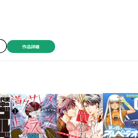
晃太 ／トントン ／漆原侑来 ／宗我部としのり ／モンキーパンチ／エム・ピー・ワークス ／内々けやき ／佐伯庸介 ／実樹ぶきみ
作品詳細