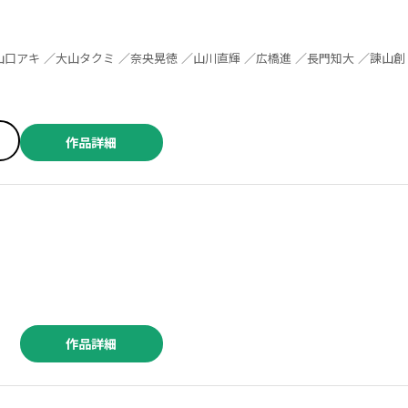
／いずみかつき ／西我奇一郎 ／志尊淳 ／黒飛ただし ／吉森みき男 ／手塚治虫 ／TEZUKA2023プロジェクト ／長袖ハーフ ／本郷柚巴 ／東雲うみ ／むちゃハム ／松永有紗 ／渡辺義彦 ／平沢バレンティーノ ／陸井栄史 ／伊藤達也 ／余湖裕輝 ／田畑由秋 ／寺谷彩 ／山森森木 ／石井いさみ ／鴨川つばめ ／曽田正人 ／吉沢緑時 ／佐藤健太郎 ／宗我部としのり ／浅川梨奈 ／藤田まる美 ／増田海 ／綿貫琢己 ／苦楽たくる ／吉野宗助 ／板垣恵介 ／猪原賽 ／林たかあき ／尾松知和 ／茶んた ／大江しんいちろう ／古川一 ／白土悠介
／遠田マリモ ／カツヲ ／石沢庸介 ／ひろゆき ／水あさと ／佐藤友生
／山口ミコト ／奈良一平 ／赤松健 ／ナユタン星人 ／寺田てら ／伊十楽 ／片山陽介 ／コーエーテクモゲームス ／金田陽介 ／長田龍伯 ／押見修造 ／笹古みとも ／スパイク・チュンソフト ／カワグチタケシ ／石塚千尋 ／伊奈めぐみ ／宮島雅憲 ／からあげたろう ／内山敦司 ／レベルファイブ ／久世蘭 ／内田康平 ／高田桂 ／ｂｉｋｉ ／Ａ－１０ ／芝間スグル ／渡辺静 ／オクショウ ／ＴＹＰＥ－ＭＯＯＮ ／泉一聞 ／秋山直衛 ／ナギ晃聡 ／田島列島 ／絵本奈央 ／岡田麿里 ／桜場コハル ／Five ｆairy ｓcholarｓ ／不二涼介 ／館ノ川駿 ／百井一途 ／花林ソラ
作品詳細
／染春 ／柳内大樹 ／中原開平 ／臓内ニガツ ／宙将 ／関口太郎 ／霜月かいり ／小幡文生 ／レノTS ／細川忠孝 ／小川勝己 ／葉野宗介 ／永田礼路 ／ふくしま正保 ／TETSUO ／加藤雄一 ／本田優貴 ／サブスカ ／坂木原レム ／若菜七弓 ／本宮泰風 ／山本隆一郎 ／高橋ツトム ／瞳ちご ／咲次朗 ／岡叶 ／梶川岳 ／カエデミノル ／羽鳥まりえ ／たーし・本宮泰風 ／小林拓己・渡邊ダイスケ ／樋野貴浩 ／インカ帝国 ／ヤングキングBULL編集部 ／落合裕介 ／正青コム ／百地元 ／芹澤直樹 ／竹添裕史 ／松森正 ／ひじかた憂峰
作品詳細