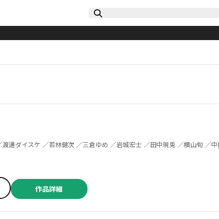
作品詳細
／竹添裕史 ／松森正 ／ひじかた憂峰 ／中原開平 ／三倉ゆめ ／えれまどか ／ふくしま正保 ／田中現兎 ／若林健次 ／おぐりイコ ／横山旬 ／宙将 ／貘九三口造 ／衿沢 ／及川滲 ／佐藤啓 ／松森正 ／ひじかた憂峰 ／三輪まこと ／森山大輔 ／中山昌亮 ／永田諒 ／羽鳥まりえ ／ジャスミン・ギュ ／明石英之 ／高見奈緒 ／松森正 ／橋本一郎 ／和歩歩 ／松森正 ／ひじかた憂峰 ／岡部アズサ ／群青ピズ ／松田舞 ／コウノコウジ ／ANTENNA牛魚 ／臓内ニガツ ／成家慎一郎 ／akiyama ／染春 ／たーし