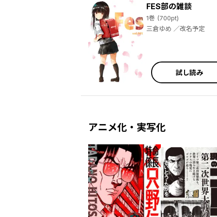
FES部の雑談
／雨乃くじら ／BABEL LABEL/秋葉恋 ／はなぶさかえ ／綱本将也 ／岡友一郎 ／忍舐しゅり ／天橋ぼんじ ／大原優乃 ／渡辺航 ／安部真弘 ／板垣巴留 ／桜井のりお ／板垣恵介 ／夢枕獏 ／佐藤健太郎 ／中村勇志 ／浜岡賢次 ／車田正美 ／ニャロメロン ／増田英二 ／平川哲弘 ／西修 ／盆ノ木至 ／佐藤タカヒロ ／水森崇史 ／荒達哉 ／重本ハジメ ／木々津克久 ／森田将文 ／八音橋ナオキ ／石黒正数 ／津田沼篤 ／コネシマ ／南郷
1巻 (700pt)
三倉ゆめ ／改名予定
試し読み
アニメ化・実写化