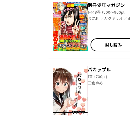
別冊少年マガジン
1-148巻 (500～900pt)
おにお ／ガクキリオ ／山口アキ ／大山タクミ ／奈央晃徳 ／山川直輝 ／広橋進 ／長門知大 ／諫山創 ／めいびい ／二駅ずい ／荒川弘 ／田中芳樹
試し読み
バカップル
1巻 (700pt)
三倉ゆめ