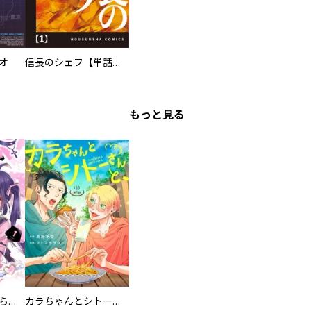
オ
信長のシェフ【単話版】
悠 ／橘賢一 ／帯屋ミドリ ／Soe ／華村あすか ／碓井春佳 ／内崎まさとし ／鮎多びせ ／鈴木竜太 ／中内祥吾 ／なたがら ／射水幹生 ／上西怜 ／HKT48田中美久 ／ショルダー肩美 ／渡邉幸愛 ／内村莉彩
もっと見る
カワイイ恋は着飾らない
カラちゃんとシトーさんと、 【分冊版】