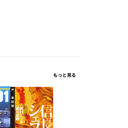
／ひづきりょう ／翼 ／たーぼえんじん ／池田祐希 ／飯沼ゆうき ／ヤス ／久米田康治 ／富岡二郎 ／秋山直人 ／中松海人 ／彩原最中 ／したらなな ／熊野敬史 ／ヤマガタ アツカ ／中舎康平 ／はるにわかえる ／三倉ゆめ ／しろまんた ／Ｆｉｖｅ Ｆａｉｒｙ Ｓｃｈｏｌａｒ ／色意しのぶ ／片岡とんち ／西山西子 ／佐藤イトウ ／橋本花鳥 ／リカチ ／夕木健太郎 ／大橋盛平 ／熨斗上カイ ／梶裕貴 ／柑無ビス ／澤田コウ ／尾張ニコ ／どすこい花丸様 ／新島なるい ／羊羊 ／ｙｏｒｕｈａｓｉ ／信楽大賀 ／おーにじょうろく ／クシザキ ／大島二
／沖乃ゆう ／バンダイナムコエンターテインメント ／グミマル ／内場悠月 ／浦野ウララ ／柴田賢志郎 ／高橋ヒロシ ／四葉夕卜 ／佐藤貴彬 ／Ａｋａｔｓｕｋｉ ／星野倖一郎 ／橋本くらら ／押切蓮介 ／村岡ユウ ／矢村いち ／佐藤ショーキ ／西我奇一郎 ／東毅 ／モンキーパンチ ／エム・ピー・ワークス ／手代木正太郎 ／手代木史織 ／牧野真莉愛 ／掛丸翔 ／大江しんいちろう ／古川一 ／白土悠介 ／福地カミオ ／山田胡瓜 ／鈴木優太 ／陸井栄史 ／サイプレス上野 ／玉置大地 ／いなずまたかし ／藤田勇利亜 ／灰谷音屋 ／吉野宗助 ／浦田カズヒロ ／伊織もえ ／9℃ ／荒井春太郎
もっと見る