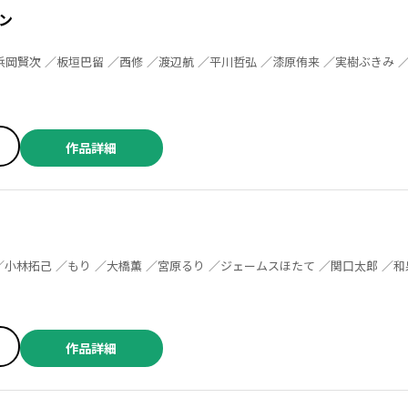
ン
作品詳細
／佐藤啓 ／三輪まこと ／森山大輔 ／中山昌亮 ／ジャスミン・ギュ ／明石英之 ／高見奈緒 ／橋本一郎 ／和歩歩 ／岡部アズサ ／群青ピズ ／松田舞 ／コウノコウジ ／ANTENNA牛魚 ／成家慎一郎 ／akiyama ／宇治一仁 ／田川とまた ／細野不二彦 ／あみだむく ／小日向まるこ ／つむみ ／砂井田 ／澄谷ゼニコ ／北岡朋 ／甘詰留太 ／染野静也 ／おぐりイコ ／小林拓己 ／渡邊ダイスケ ／若林健次 ／三倉ゆめ ／岩城宏士 ／田中現兎 ／横山旬 ／中田あも ／芹沢直樹 ／詩原ヒロ ／大山満千 ／伊藤静 ／熊田龍泉
作品詳細