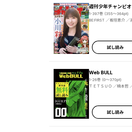
週刊少年チャンピオ
1-397巻 (355～364pt)
BE:FIRST ／板垣恵介 ／浜岡賢次 ／板垣巴留 ／西修 ／渡辺航 ／平川哲弘 ／漆原侑来 ／実樹ぶきみ ／縁山 ／桃原 ／椎葉裕巳 ／橋本くらら ／モンキーパンチ／エム・ピー・ワークス ／内々けやき ／佐伯庸介 ／安部真弘 ／のりしろちゃん ／雪田幸路 ／宗我部としのり ／津田沼篤 ／コネシマ ／矢村いち ／鈴木リュータ ／髙橋ヒロシ ／9℃ ／堀翔一 ／石黒正数 ／盆ノ木至 ／中村勇志 ／新島秋一 ／小沢としお ／佐藤タカヒロ ／HANNA ／板垣恵介 ／夢枕獏 ／藤田勇利亜 ／車田正美 ／うらのりつ ／キャットタング鈴原
試し読み
Web BULL
1-26巻 (0～370pt)
ＴＥＴＳＵＯ ／楠本哲 ／小林拓己 ／もり ／大橋薫 ／宮原るり ／ジェームスほたて ／関口太郎 ／和泉亜明 ／大橋薫 ／たーし ／仲邑エンジツ ／
岩城宏士 ／大山満千 ／仲邑エンジツ ／ＴＥＴＳＵＯ ／小林拓己 ／関口太郎 ／ジェームスほたて ／和泉亜明 ／三倉ゆめ ／仲邑エンジツ ／
WebBULL編集部
試し読み