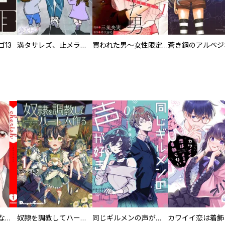
13
満タサレズ、止メラレズ
買われた男～女性限定快感セラピスト～【描き下ろしおまけ付き特装版】
蒼き鋼のアルペジ
／菊地祥代 ／モーニング娘。’１７ 牧野真莉愛 ／宵町めめ ／海島千本 ／ねじがなめた ／サササニサトシ ／横山光輝 ／鯨井早菜 ／都丸紗也華 ／望月あきら ／牛倉洋 ／魚豊 ／いずな ／常喜寝太郎 ／ｔｏｇｅｋｉｎｏｋｏ ／余湖裕輝 ／田畑由秋 ／久松郁実 ／天橋ぼんじ ／綿貫琢己 ／むちゃハム ／竹森ケイ ／迫稔雄 ／貴家
／中村真綿 ／永瀬廉 ／石川拓馬 ／19歳 ／那須永治 ／曽田正人 ／南口奈々 ／saku ／山素 ／森日菜美 ／大野もか ／安部乙 ／本多史門 ／わちみなみ ／高橋葉介 ／じんり ／やもりちゃん ／ルノアール兄弟 ／齊藤京子 ／工藤遥 ／いずみかつき ／たわわ潤 ／ヤマガタアツカ ／宮嶋リョク ／藤近小梅 ／菅野文 ／東雲うみ ／ずにこ ／春川朱香 ／摺澤翔 ／高橋留美子 ／サンドロビッチ・ヤバ子 ／だろめおん ／HANNA ／鈴木快 ／どおくまん ／はなぶさかえ ／スガワラエスコ ／荘司としお ／梶原一騎 ／縹マサキ
葬儀屋タケコ～あなたの最期、叶えます【電子単行本版】
奴隷を調教してハーレム作る
同じギルメンの声が好き