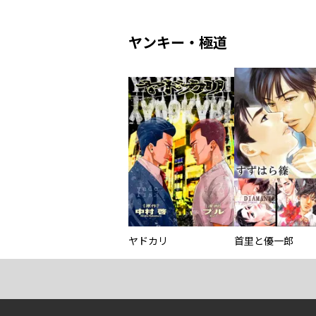
ヤンキー・極道
ヤドカリ
首里と優一郎