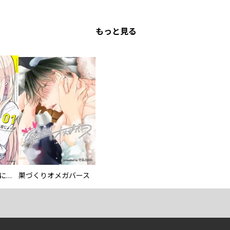
もっと見る
／きだまさし ／瀬口たかひろ ／けんろー ／角光 ／藤井良樹 ／佐藤周一郎 ／うかうか ／ノーザンアッパー ／吉田達弥 ／黒飛ただし ／アンジュルム ／豆柴の大群 ／シロ ／拓馬海 ／志尊淳 ／吉森みき男 ／十味 ／樋田和彦 ／炎堂たつや ／大丸一郎 ／円山晃 ／阿部川キネコ ／山上たつひこ ／暦こよみ ／立原あゆみ ／モーニング娘。’１８ ／山内雪奈生 ／柴田桟橋 ／きはちすう耳 ／雨乃くじら ／BABEL LABEL/秋葉恋 ／千種みのり ／みかみてれん ／なか憲人 ／千本木にに ／花果唯 ／壱松けい ／錬金王 ／白川トレモロ ／みぬひのめ ／タケオキュージュウ
委員長ですが不良になるほど恋してます！
巣づくりオメガバース