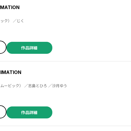
MATION
めろ ／ふじわら（ムービック） ／じく
作品詳細
NIMATION
朝谷コトリ ／ふじわら（ムービック） ／志島とひろ ／沙月ゆう
／白峰 ／相川有 ／八坂アキヲ ／白峰 ／じく ／隈 ／シナガワ ／小西明日翔 ／くも子 ／永井佑香 ／「マクロスΔ」より ／バンダイナムコエンターテインメント ／黒野ユウ ／宇佐義大 ／高里椎奈 ／白峰 ／宇佐義大 ／タチバナ ／三栗あおな ／御手洗直子 ／めろ ／小宮愁 ／「マクロスΔ」より ／バンダイナムコエンターテイメント ／奏ユミカ ／糟谷みつ ／遥一 ／雪広うたこ ／カジカミヤ ／霰屋 ／雪広うたこ ／ムネヤマヨシミ ／直山 ／仲田まお ／のがみながら ／如月あい ／希月 ／化野そとば ／有沢真尋 ／押川いい ／あずやちとせ
作品詳細