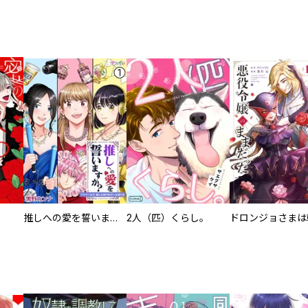
推しへの愛を誓いますか？～アラサー女子、推しは逃げぬが人生逃げる～
2人（匹）くらし。