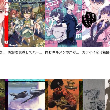
葬儀屋タケコ～あなたの最期、叶えます【電子単行本版】
奴隷を調教してハーレム作る
同じギルメンの声が好き