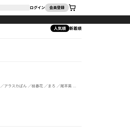
カート
ログイン
会員登録
人気順
新着順
／渡航 ／由良 ／弘兼憲史 ／宮本福助 ／別府マコト ／松井トミー ／山朋洸 ／鐘森千花伊 ／小牧街 ／ミヤカミヨロズ ／玄道 ／EVILLINERECORDS ／ＴＹＰＥ－ＭＯＯＮ ／NRMEN ／夏野ゆぞ ／月煮ゆう ／石動あゆま ／おだやか ／小西明日翔 ／高殿円 ／片桐いくみ ／二宮愛 ／峰倉かずや ／藤小豆 ／冬芽沙也 ／鳥原習 ／種村有菜 ／美川べるの ／蓮見ナツメ ／千種あかり ／黒野ユウ ／宇佐義大 ／河森正治 ／春園ショウ ／くらげ壱 ／雨市 ／荻なつみ ／じっぷす ／白峰 ／バンダイナムコゲームス ／高木しげよし