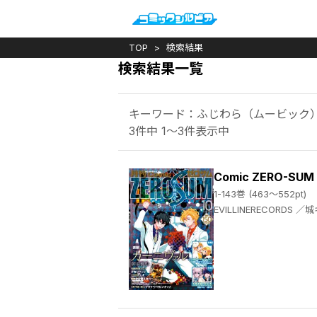
TOP
検索結果
検索結果一覧
キーワード：ふじわら（ムービック
3件中 1～3件表示中
Comic ZERO-SU
1-143巻 (463～552pt)
EVILLINERECORDS ／城キイコ ／百瀬祐一郎 ／あかつき三日 ／辻村七子 ／雪広うたこ ／おがきちか ／アラスカぱん ／桃春花 ／まろ ／尾羊英 ／中村颯希 ／ゆき哉 ／やましろ梅太 ／真冬日 ／御巫桃也 ／春園ショウ ／須賀今日助 ／佐藤友哉 ／ひだかなみ ／山口悟 ／高山しのぶ ／庭春樹 ／藤咲淳一 ／RayarkInc. ／久米田夏緒 ／おの秋人 ／文庫妖 ／なま ／雨宮由樹 ／市原ゆき乃 ／いそふらぼん肘樹 ／西実さく ／松幸かほ ／テクノサマタ ／ムネヤマヨシミ ／リベル・エンタテインメント ／冨士原良 ／シノノメウタ ／都志見文太