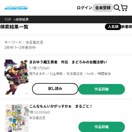
カート
検索
ログイン
会員登録
TOP
検索結果
検索結果一覧
人気順
新着順
キーワード：水玉螢之丞
2件中 1～2件表示中
まおゆう魔王勇者 外伝 まどろみの女魔法使い
1-7巻 (720pt)
橙乃ままれ ／川上泰樹 ／水玉螢之丞 ／toi8 ／桝田省治
試し読み
作品詳細
こんなもんいかがっすかぁ まるごと！
1巻 (2,000pt)
水玉螢之丞
作品詳細