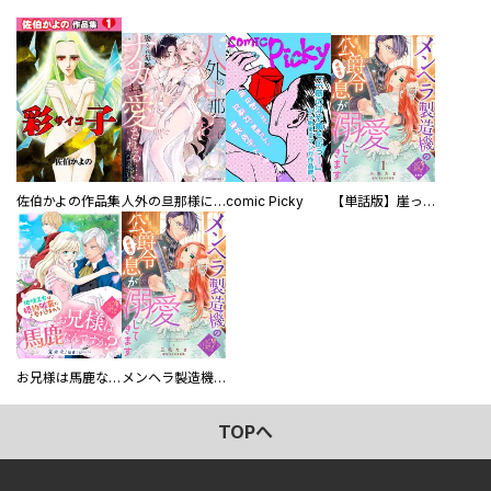
佐伯かよの作品集
人外の旦那様に娶られ毎晩ナカまで愛される…。アンソロジー
comic Picky
【単話版】崖っぷち令嬢ですが、意地と策略で幸せになります！シリーズ
お兄様は馬鹿なんですか？～地味王女は婚約破棄に巻き込まれる～
メンヘラ製造機の公爵令息（過保護）が溺愛してきます
TOPへ