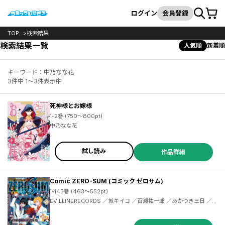
カート
検索
ログイン
会員登録
TOP
検索結果
検索結果一覧
人気順
新着順
キーワード：中乃なな花
3件中 1～3件表示中
死神様とお嫁様
1-2巻 (750～800pt)
中乃なな花
試し読み
作品詳細
Comic ZERO-SUM (コミック ゼロサム)
1-143巻 (463～552pt)
EVILLINERECORDS ／城キイコ ／百瀬祐一郎 ／あかつき三日 ／辻村七子 ／雪広うたこ ／おがきちか ／アラスカぱん ／桃春花 ／まろ ／尾羊英 ／中村颯希 ／ゆき哉 ／やましろ梅太 ／真冬日 ／御巫桃也 ／春園ショウ ／須賀今日助 ／佐藤友哉 ／ひだかなみ ／山口悟 ／高山しのぶ ／庭春樹 ／藤咲淳一 ／RayarkInc. ／久米田夏緒 ／おの秋人 ／文庫妖 ／なま ／雨宮由樹 ／市原ゆき乃 ／いそふらぼん肘樹 ／西実さく ／松幸かほ ／テクノサマタ ／ムネヤマヨシミ ／リベル・エンタテインメント ／冨士原良 ／シノノメウタ ／都志見文太