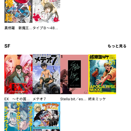
／NRMEN ／大庭そと ／山田桐子 ／まち ／ふぶる ／有海とよこ ／千寿成 ／黛けい ／長月おと ／うめだ悠 ／きぎたつみ ／荻なつみ ／白峰 ／相川有 ／八坂アキヲ ／白峰 ／じく ／隈 ／シナガワ ／小西明日翔 ／くも子 ／永井佑香 ／「マクロスΔ」より ／バンダイナムコエンターテインメント ／黒野ユウ ／宇佐義大 ／高里椎奈 ／白峰 ／宇佐義大 ／タチバナ ／三栗あおな ／御手洗直子 ／めろ ／小宮愁 ／「マクロスΔ」より ／バンダイナムコエンターテイメント ／奏ユミカ ／糟谷みつ ／遥一 ／雪広うたこ
異修羅 新魔王戦争
タイプＢ～48時間後、致死率100％～【単話】
SF
もっと見る
EX ～その賞金稼ぎは、世界の出口を探す～【単行本版】
メテオ７
Stella bit／es【単話版】
終末ミッケ