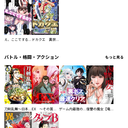
え、ここでするの？ アイドルのファンが知らない日常
ドカクエ 異世界ドカコッククエスト
バトル・格闘・アクション
もっと見る
刀剣乱舞～日本号つれづれ酒～
EX ～その賞金稼ぎは、世界の出口を探す～【単行本版】
ゲーム内最強の『裏ボス』に転生したので、主人公の代わりに最速クリアを目指します！【電子単行本版】
復讐の魔女【電子単行本版】