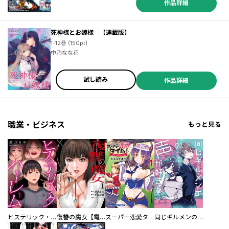
作品詳細
死神様とお嫁様 【連載版】
／じく ／喜久田ゆい ／由唯 ／椎名咲月 ／芳川カズ ／空倉シキジ ／むぎちゃぽよこ ／ビス ／提灯あんこ ／雨川透子 ／小田すずか ／蒼崎律 ／織川あさぎ ／伊藤明十 ／D・キッサン ／遊行寺たま ／馬路まんじ ／ひさまくまこ ／八坂アキヲ ／相川有 ／星野詞 ／待田堂子 ／DMMmusic ／40mP ／八橋はち ／ルビーパーティー ／白峰 ／ＴＹＰＥ－ＭＯＯＮ ／茶色井りす ／白木 ／かわのあきこ ／こがわみさき ／天壱 ／鈴ノ助 ／黒田リョウ ／蝉川タカマル ／GoRA ／redjuice ／弘青 ／采和輝
1-12巻 (150pt)
中乃なな花
試し読み
作品詳細
職業・ビジネス
もっと見る
ヒステリック・ハーレム～搾られる男と堕ちる女～【電子単行本版】
復讐の魔女【電子単行本版】
スーパー恋愛タイム！～現場でドＳな彼女は自宅でデレる～
同じギルメンの声が好き