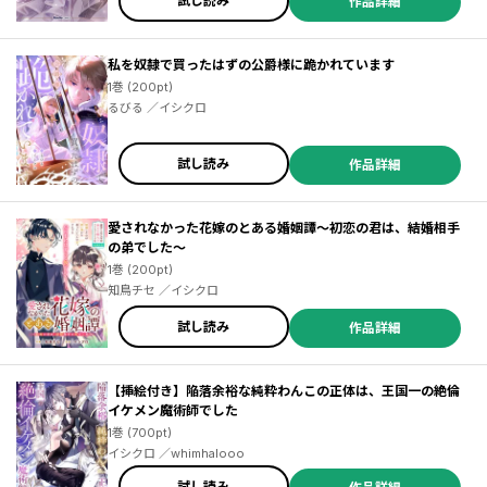
試し読み
作品詳細
私を奴隷で買ったはずの公爵様に跪かれています
1巻 (200pt)
るびる ／イシクロ
試し読み
作品詳細
愛されなかった花嫁のとある婚姻譚～初恋の君は、結婚相手
の弟でした～
1巻 (200pt)
知鳥チセ ／イシクロ
試し読み
作品詳細
【挿絵付き】陥落余裕な純粋わんこの正体は、王国一の絶倫
イケメン魔術師でした
1巻 (700pt)
イシクロ ／whimhalooo
試し読み