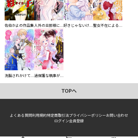
佐伯かよの作品集
人外の旦那様に娶られ毎晩ナカまで愛される…。アンソロジー
好きじゃないけど、抱いてください【電子単行本版／特典おまけ付き】
聖女不在による仮初め婚なのに、不器用な王太子に溺愛されています【電子単行本版／特典おまけ付き】
洗脳されかけていた悪役令嬢ですが家出を決意しました。【電子単行本版／特典おまけ付き】
過保護な執事が私の婚活を邪魔してきます！ 分冊版
TOPへ
よくある質問
利用規約
特定商取引法
プライバシーポリシー
お問い合わせ
ログイン
会員登録