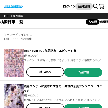
カート
検索
ログイン
会員登録
TOP
検索結果
検索結果一覧
人気順
新着順
キーワード：イシクロ
19件中 1～19件表示中
IRIEnovel 100作品記念 エピソード集
1巻 (500pt)
フォクシーズ武将 ／小野氏ときよ ／日野さつき ／桜旗とうか ／本郷アキ ／花音莉亜 ／更紗 ／秋花いずみ ／夕日 ／柴田花蓮 ／ひなの琴莉 ／雪宮凛 ／沙布らぶ ／篠原愛紀 ／ぐるもり ／まつやちかこ ／さくら茉帆 ／蒼凪美郷 ／一宮梨華 ／望月沙菜 ／小達出みかん ／イシクロ ／砂月美乃 ／霧内杳 ／ミズタマ ／ハットリタクミ ／御子柴くれは ／姫沙羅 ／春宮ともみ ／ごろごろみかん。 ／水田歩 ／ろいず ／江原里奈 ／さぶれ ／フォクシーズ大使 ／ゆめゾン ／風街いと ／まりきち ／乃里やな ／夢志乃
試し読み
作品詳細
執着ヤンデレに愛されすぎて 異世界恋愛アンソロジーコミ
ック
1巻 (820pt)
柊木МeＩ ／あおいさり ／るびる ／ふじもとまめ ／はんそで ／琴
子 ／美原風香 ／イシクロ ／真波トウカ ／編乃肌