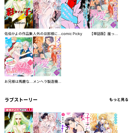
佐伯かよの作品集
人外の旦那様に娶られ毎晩ナカまで愛される…。アンソロジー
comic Picky
【単話版】崖っぷち令嬢ですが、意地と策略で幸せになります！シリーズ
お兄様は馬鹿なんですか？～地味王女は婚約破棄に巻き込まれる～
メンヘラ製造機の公爵令息（過保護）が溺愛してきます
ラブストーリー
もっと見る