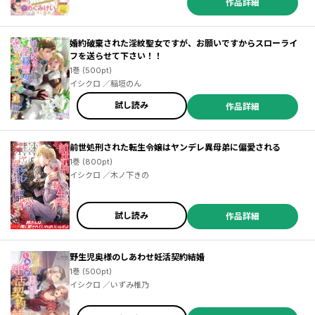
作品詳細
婚約破棄された淫紋聖女ですが、お願いですからスローライ
フを送らせて下さい！！
1巻 (500pt)
イシクロ ／稲垣のん
試し読み
作品詳細
前世処刑された転生令嬢はヤンデレ異母弟に偏愛される
1巻 (800pt)
イシクロ ／木ノ下きの
試し読み
作品詳細
野生児奥様のしあわせ妊活契約結婚
1巻 (500pt)
イシクロ ／いずみ椎乃