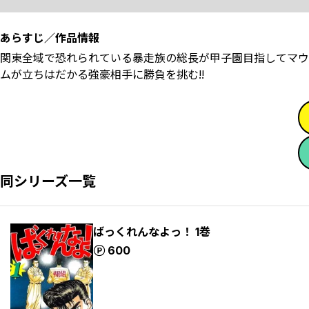
あらすじ／作品情報
関東全域で恐れられている暴走族の総長が甲子園目指してマウ
ムが立ちはだかる強豪相手に勝負を挑む!!
同シリーズ一覧
ばっくれんなよっ！ 1巻
ポイント
600