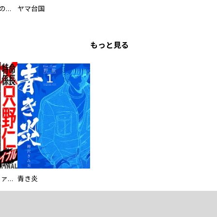
過保護な執事が私の婚活を邪魔してきます！
ヤマ台国
もっと見る
特命係長 只野仁ファイナル 愛蔵版
青き炎