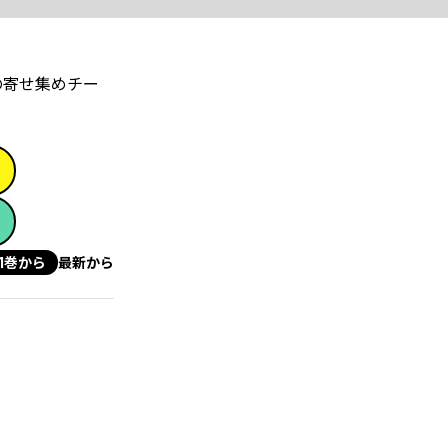
の寄せ集めチー
1巻から
最新から