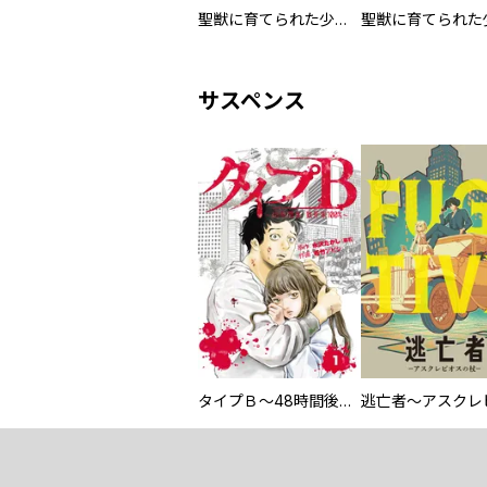
聖獣に育てられた少年の異世界ゆるり放浪記～神様からもらったチート魔法で、仲間たちとスローライフを満喫中～
サスペンス
タイプＢ～48時間後、致死率100％～【単話】