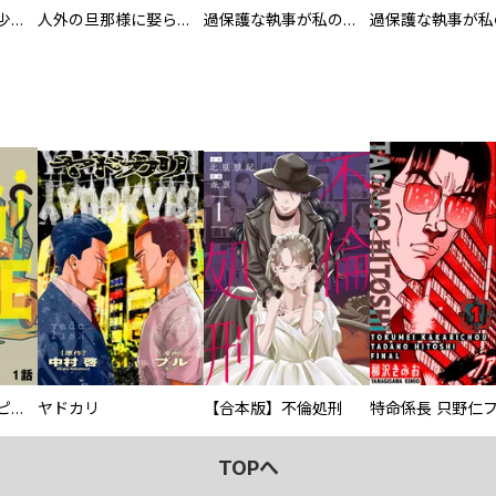
聖獣に育てられた少年の異世界ゆるり放浪記～神様からもらったチート魔法で、仲間たちとスローライフを満喫中～【分冊版】
人外の旦那様に娶られ毎晩ナカまで愛される…。アンソロジー
過保護な執事が私の婚活を邪魔してきます！ 分冊版
逃亡者～アスクレピオスの杖～
ヤドカリ
【合本版】不倫処刑
TOPへ