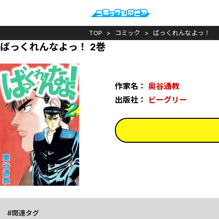
TOP
コミック
ばっくれんなよっ！
ばっくれんなよっ！ 2巻
作家名：
奥谷通教
出版社：
ビーグリー
関連タグ