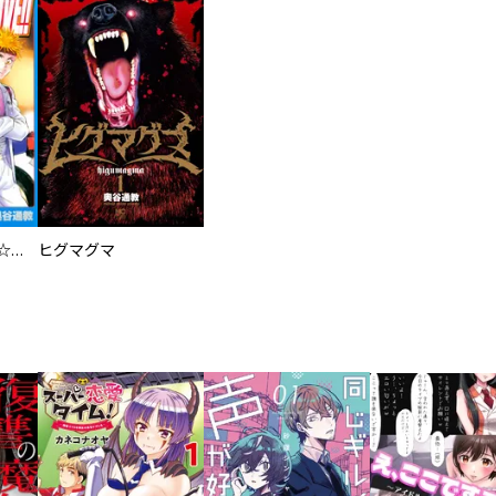
紡！ＤＡＮＧＡＮ☆ＤＲＩＶＥ！！
ヒグマグマ