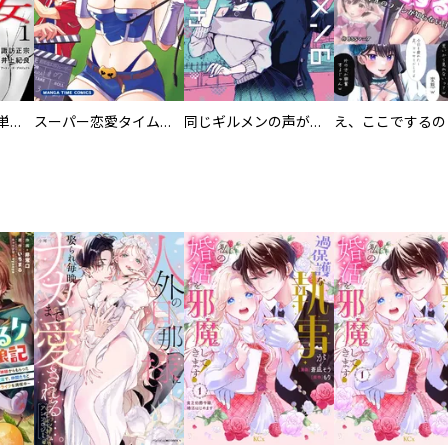
復讐の魔女【電子単行本版】
スーパー恋愛タイム！～現場でドＳな彼女は自宅でデレる～
同じギルメンの声が好き