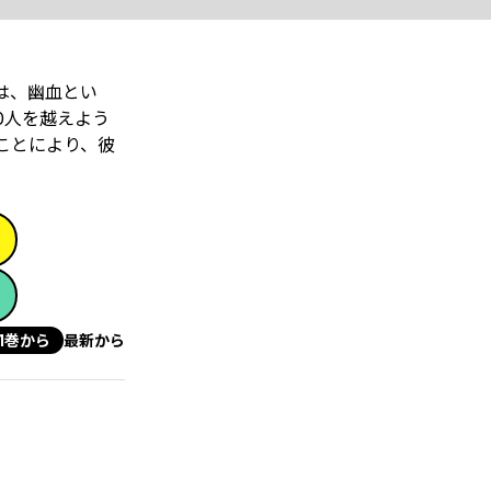
は、幽血とい
0人を越えよう
ことにより、彼
1巻から
最新から