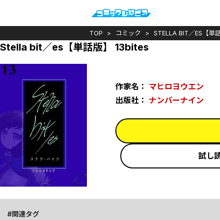
TOP
コミック
STELLA BIT／ES【
Stella bit／es【単話版】 13bites
作家名：
マヒロヨウエン
出版社：
ナンバーナイン
試し
関連タグ