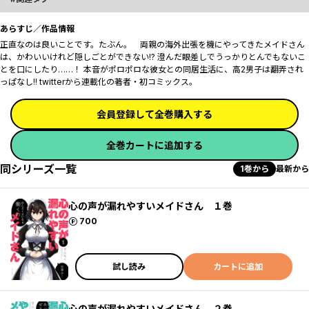
あらすじ／作品情報
正直なのは良いことです。たぶん。 両親の海外出張を機にやってきたメイドさん
は、かわいいけれど隠しごとができない!? 澄んだ眼差しでうっかりとんでもないこ
とを口にしたり……！ 本音がポロポロな彼女との同居生活に、高2男子は翻弄され
っぱなし!! twitterから連載化の著者・初コミックス。
会員登録して全巻購入する
全巻カートに追加する
同シリーズ一覧
1巻から
最新から
心の声が漏れやすいメイドさん １巻
ポイント
700
試し読み
カートに追加
心の声が漏れやすいメイドさん ２巻