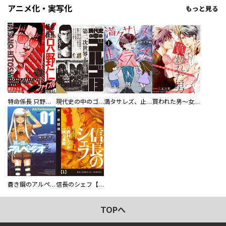
アニメ化・実写化
もっと見る
特命係長 只野仁ファイナル 愛蔵版
現代史の中のゴルゴ13
満タサレズ、止メラレズ
買われた男～女性限定快感セラピスト～【描き下ろしおまけ付き特装版】
蒼き鋼のアルペジオ
信長のシェフ【単話版】
TOPへ