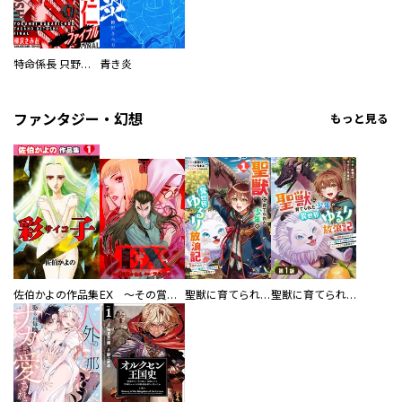
特命係長 只野仁ファイナル 愛蔵版
青き炎
ファンタジー・幻想
もっと見る
佐伯かよの作品集
EX ～その賞金稼ぎは、世界の出口を探す～【単行本版】
聖獣に育てられた少年の異世界ゆるり放浪記～神様からもらったチート魔法で、仲間たちとスローライフを満喫中～
聖獣に育てられた少年の異世界ゆるり放浪記～神様からもらったチート魔法で、仲間たちとスローライフを満喫中～【分冊版】