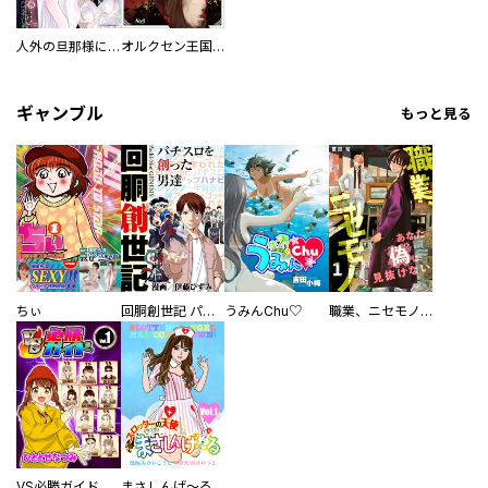
人外の旦那様に娶られ毎晩ナカまで愛される…。アンソロジー
オルクセン王国史
ギャンブル
もっと見る
ちぃ
回胴創世記 パチスロを創った男達
うみんChu♡
職業、ニセモノ～あなたに偽は見抜けない【電子単行本版】
VS必勝ガイド
まさしんげ～る