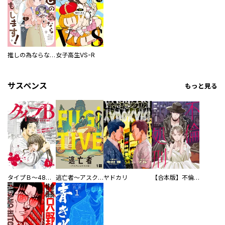
推しの為ならなんでもします！
女子高生VS-R
サスペンス
もっと見る
タイプＢ～48時間後、致死率100％～【単話】
逃亡者～アスクレピオスの杖～
ヤドカリ
【合本版】不倫処刑