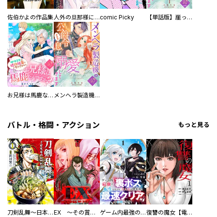
佐伯かよの作品集
人外の旦那様に娶られ毎晩ナカまで愛される…。アンソロジー
comic Picky
【単話版】崖っぷち令嬢ですが、意地と策略で幸せになります！シリーズ
お兄様は馬鹿なんですか？～地味王女は婚約破棄に巻き込まれる～
メンヘラ製造機の公爵令息（過保護）が溺愛してきます
バトル・格闘・アクション
もっと見る
刀剣乱舞～日本号つれづれ酒～
EX ～その賞金稼ぎは、世界の出口を探す～【単行本版】
ゲーム内最強の『裏ボス』に転生したので、主人公の代わりに最速クリアを目指します！【電子単行本版】
復讐の魔女【電子単行本版】