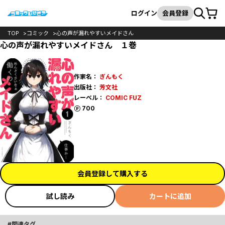
カート
検索
ログイン
会員登録
TOP
コミック
心の声が漏れやすいメイドさん
心の声が漏れやすいメイドさん １巻
作家名：
ぎんもく
出版社：
芳文社
レーベル：
COMIC FUZ
ポイント
700
会員登録して購入する
試し読み
カートに追加
関連タグ