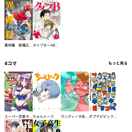
異修羅 新魔王戦争
タイプＢ～48時間後、致死率100％～【単話】
4コマ
もっと見る
スーパー恋愛タイム！～現場でドＳな彼女は自宅でデレる～
ちゅんトーク
ウンディーネ系彼氏
ポプテピピック SEASON EIGHT