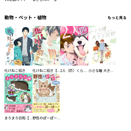
動物・ペット・植物
もっと見る
化けねこ招き
化けねこ招き【描きおろし付合冊版】
2人（匹）くらし。
小さな瞳 大きな鼓動
まろまろ日和【豪華版】
野性のぽーぽー【豪華版】