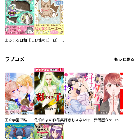
まろまろ日和【豪華版】
野性のぽーぽー【豪華版】
ラブコメ
もっと見る
王立学園で唯一魔法が使えない庶民仲間のはずですよね～実は王子様で私を溺愛しているなんて告白はやめてください～
佐伯かよの作品集
好きじゃないけど、抱いてください【電子単行本版／特典おまけ付き】
葬儀屋タケコ～あなたの最期、叶えます【電子単行本版】