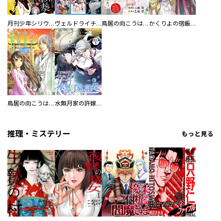
月刊少年シリウス
ヴェルドライチオシ聖典パック 『転スラ』ミニ画集付き シリウス人気作３選
鳥居の向こうは、知らない世界でした。～邪魔者扱いされた少女は癒やしの国で薬師になる～ 分冊版
かくりよの宿飯 あやかしお宿に嫁入りします。
鳥居の向こうは、知らない世界でした。
水無月家の許嫁 ～十六歳の誕生日、本家の当主が迎えに来ました。～ 分冊版
推理・ミステリー
もっと見る