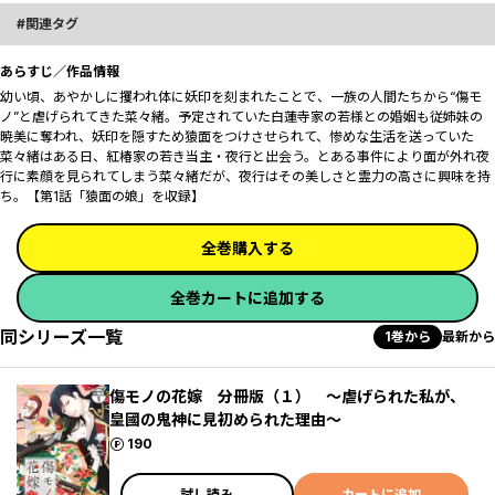
関連タグ
あらすじ／作品情報
幼い頃、あやかしに攫われ体に妖印を刻まれたことで、一族の人間たちから“傷モ
ノ”と虐げられてきた菜々緒。予定されていた白蓮寺家の若様との婚姻も従姉妹の
暁美に奪われ、妖印を隠すため猿面をつけさせられて、惨めな生活を送っていた
菜々緒はある日、紅椿家の若き当主・夜行と出会う。とある事件により面が外れ夜
行に素顔を見られてしまう菜々緒だが、夜行はその美しさと霊力の高さに興味を持
ち――。【第1話「猿面の娘」を収録】
全巻購入する
全巻カートに追加する
同シリーズ一覧
1巻から
最新から
傷モノの花嫁 分冊版（１） ～虐げられた私が、
皇國の鬼神に見初められた理由～
ポイント
190
試し読み
カートに追加