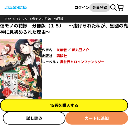
カート
検索
ログイン
会員登録
TOP
コミック
傷モノの花嫁 分冊版
傷モノの花嫁 分冊版（１５） ～虐げられた私が、皇國の鬼
神に見初められた理由～
作家名：
友麻碧
／
藤丸豆ノ介
出版社：
講談社
レーベル：
異世界ヒロインファンタジー
15巻を購入する
試し読み
カートに追加