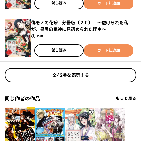
試し読み
カートに追加
傷モノの花嫁 分冊版（２０） ～虐げられた私
が、皇國の鬼神に見初められた理由～
ポイント
190
試し読み
カートに追加
全42巻を表示する
同じ作者の作品
もっと見る