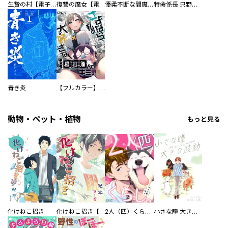
生贄の村【電子単行本版】
復讐の魔女【電子単行本版】
優柔不断な閻魔さま
特命係長 只野仁ファイナル 愛蔵版
青き炎
【フルカラー】さよなら、私の大好きな１０００人のキミ。
動物・ペット・植物
もっと見る
化けねこ招き
化けねこ招き【描きおろし付合冊版】
2人（匹）くらし。
小さな瞳 大きな鼓動