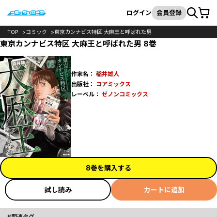
カート
検索
ログイン
会員登録
TOP
コミック
東京カンナビス特区 大麻王と呼ばれた男
東京カンナビス特区 大麻王と呼ばれた男 8巻
作家名：
稲井雄人
出版社：
コアミックス
レーベル：
ゼノンコミックス
8巻を購入する
試し読み
カートに追加
関連タグ