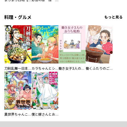
料理・グルメ
もっと見る
刀剣乱舞～日本号つれづれ酒～
カラちゃんとシトーさんと、 【分冊版】
働き女子3人のおうち晩酌
働くふたりのごほうび飯
異世界ちゃんこ～横綱目前に召喚されたんだが～ 【連載版】
僕と嫁さんとお酒の関係