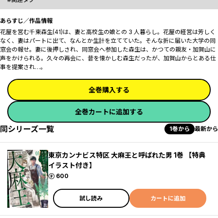
あらすじ／作品情報
花屋を営む千東森生(41)は、妻と高校生の娘との 3 人暮らし。花屋の経営は芳しく
なく、妻はパートに出て、なんとか生計を立てていた。そんな折に届いた大学の同
窓会の報せ。妻に後押しされ、同窓会へ参加した森生は、かつての親友・加賀山に
声をかけられる。久々の再会に、昔を懐かしむ森生だったが、加賀山からとある仕
事を提案され…。
全巻購入する
全巻カートに追加する
同シリーズ一覧
1巻から
最新から
東京カンナビス特区 大麻王と呼ばれた男 1巻 【特典
イラスト付き】
ポイント
600
試し読み
カートに追加