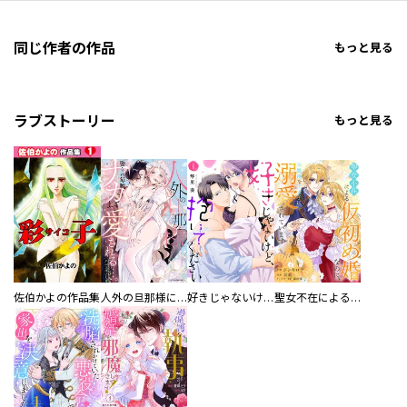
同じ作者の作品
もっと見る
ラブストーリー
もっと見る
佐伯かよの作品集
人外の旦那様に娶られ毎晩ナカまで愛される…。アンソロジー
好きじゃないけど、抱いてください【電子単行本版／特典おまけ付き】
聖女不在による仮初め婚なのに、不器用な王太子に溺愛されています【電子単行本版／特典おまけ付き】