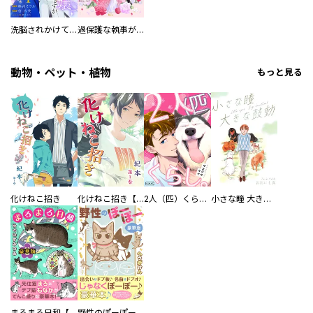
洗脳されかけていた悪役令嬢ですが家出を決意しました。【電子単行本版／特典おまけ付き】
過保護な執事が私の婚活を邪魔してきます！ 分冊版
動物・ペット・植物
もっと見る
化けねこ招き
化けねこ招き【描きおろし付合冊版】
2人（匹）くらし。
小さな瞳 大きな鼓動
まろまろ日和【豪華版】
野性のぽーぽー【豪華版】