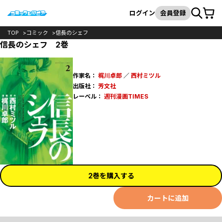
カート
検索
ログイン
会員登録
TOP
コミック
信長のシェフ
信長のシェフ 2巻
作家名：
梶川卓郎
／
西村ミツル
出版社：
芳文社
レーベル：
週刊漫画TIMES
2巻を購入する
カートに追加