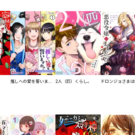
推しへの愛を誓いますか？～アラサー女子、推しは逃げぬが人生逃げる～
2人（匹）くらし。