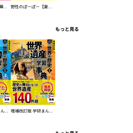
まろまろ日和【豪華版】
野性のぽーぽー【豪華版】
もっと見る
増補改訂版 学研まんが NEW世界の歴史 別巻 人物学習事典
増補改訂版 学研まんが NEW世界の歴史 別巻 世界遺産学習事典