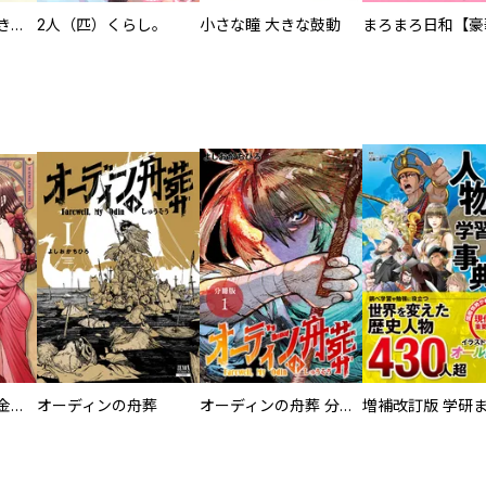
化けねこ招き【描きおろし付合冊版】
2人（匹）くらし。
小さな瞳 大きな鼓動
大正夜伽浪漫 －金曜日の花嫁—
オーディンの舟葬
オーディンの舟葬 分冊版