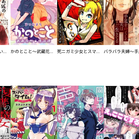
百々とお狐の見習い巫女生活【単行本版】
かのとこと～武蔵花町怪話譚～ 【連載版】
死ニガミ少女とスマホ神