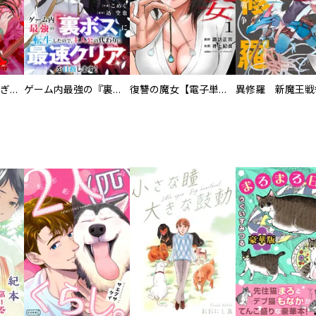
EX ～その賞金稼ぎは、世界の出口を探す～【単行本版】
ゲーム内最強の『裏ボス』に転生したので、主人公の代わりに最速クリアを目指します！【電子単行本版】
復讐の魔女【電子単行本版】
異修羅 新魔王戦