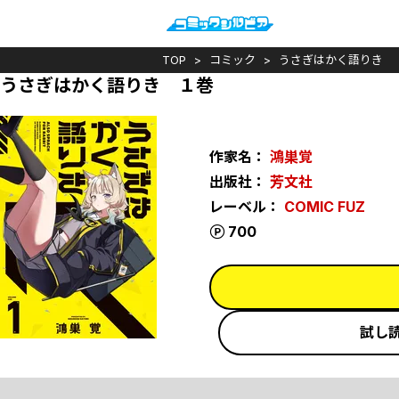
TOP
コミック
うさぎはかく語りき
うさぎはかく語りき １巻
作家名：
鴻巣覚
出版社：
芳文社
レーベル：
COMIC FUZ
ポイント
700
試し