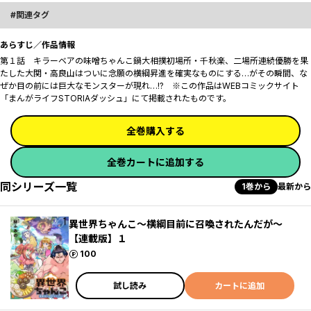
関連タグ
あらすじ／作品情報
第１話 キラーベアの味噌ちゃんこ鍋大相撲初場所・千秋楽、二場所連続優勝を果
たした大関・高良山はついに念願の横綱昇進を確実なものにする…がその瞬間、な
ぜか目の前には巨大なモンスターが現れ…!? ※この作品はWEBコミックサイト
「まんがライフSTORIAダッシュ」にて掲載されたものです。
全巻購入する
全巻カートに追加する
同シリーズ一覧
1巻から
最新から
異世界ちゃんこ～横綱目前に召喚されたんだが～
【連載版】１
ポイント
100
試し読み
カートに追加