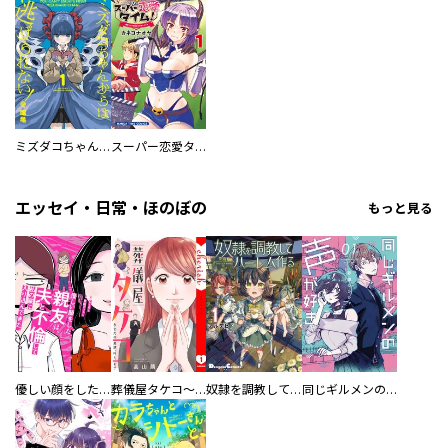
ミズダコちゃんからは逃げられない！
スーパー恋愛タイム！～現場でドＳな彼女は自宅でデレる～
エッセイ・日常・ほのぼの
もっと見る
優しい顔をした親友は、夫と不倫して私の家に入り込んできた。
葬儀屋タケコ～あなたの最期、叶えます【電子単行本版】
奴隷を調教してハーレム作る
同じギルメンの声が好き