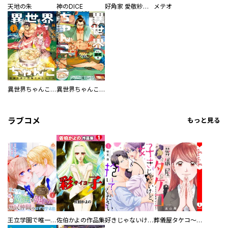
天地の朱
神のDICE
好角家 愛敬紗英 今日の一番
メテオ
異世界ちゃんこ 横綱目前に召喚されたんだが
異世界ちゃんこ 横綱目前に召喚されたんだが 外伝・現代編
ラブコメ
もっと見る
王立学園で唯一魔法が使えない庶民仲間のはずですよね～実は王子様で私を溺愛しているなんて告白はやめてください～
佐伯かよの作品集
好きじゃないけど、抱いてください【電子単行本版／特典おまけ付き】
葬儀屋タケコ～あなたの最期、叶えます【電子単行本版】