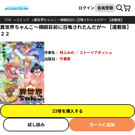
カート
検索
ログイン
会員登録
TOP
コミック
異世界ちゃんこ～横綱目前に召喚されたんだが～ 【連載版】
異世界ちゃんこ～横綱目前に召喚されたんだが～ 【連載版】
２２
作家名：
林ふみの
／
ストーリアダッシュ
出版社：
竹書房
23巻を購入する
試し読み
カートに追加