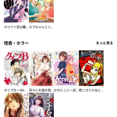
カワイイ恋は着飾らない
カラちゃんとシトーさんと、 【分冊版】
怪奇・ホラー
もっと見る
タイプＢ～48時間後、致死率100％～【単話】
百々とお狐の見習い巫女生活【単行本版】
かのとこと～武蔵花町怪話譚～ 【連載版】
死ニガミ少女とスマホ神