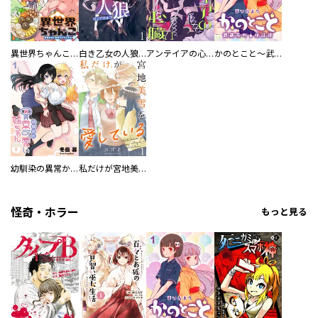
異世界ちゃんこ～横綱目前に召喚されたんだが～ 【連載版】
白き乙女の人狼（ウェアウルフ） 【連載版】
アンテイアの心臓 【連載版】
かのとこと～武蔵花町怪話譚～ 【連載版】
幼馴染の異常かわいい妹ちゃん 【連載版】
私だけが宮地美雪を愛している 【連載版】
怪奇・ホラー
もっと見る