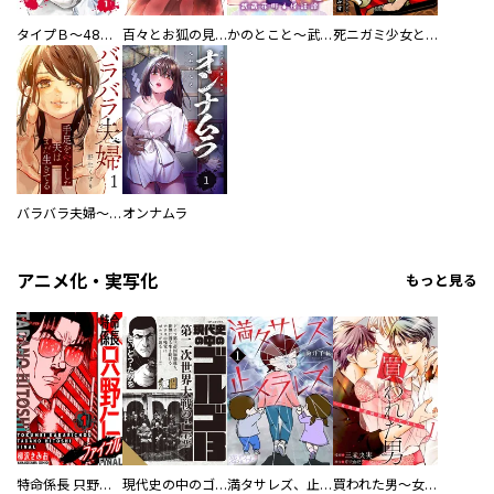
タイプＢ～48時間後、致死率100％～【単話】
百々とお狐の見習い巫女生活【単行本版】
かのとこと～武蔵花町怪話譚～ 【連載版】
死ニガミ少女とスマホ神
バラバラ夫婦～手足をなくした夫はまだ生きてる
オンナムラ
アニメ化・実写化
もっと見る
特命係長 只野仁ファイナル 愛蔵版
現代史の中のゴルゴ13
満タサレズ、止メラレズ
買われた男～女性限定快感セラピスト～【描き下ろしおまけ付き特装版】