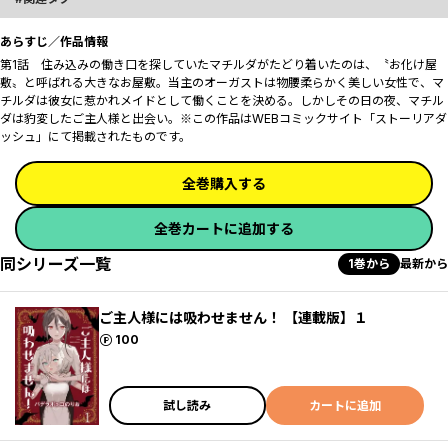
あらすじ／作品情報
第1話 住み込みの働き口を探していたマチルダがたどり着いたのは、〝お化け屋
敷〟と呼ばれる大きなお屋敷。当主のオーガストは物腰柔らかく美しい女性で、マ
チルダは彼女に惹かれメイドとして働くことを決める。しかしその日の夜、マチル
ダは豹変したご主人様と出会い――。※この作品はWEBコミックサイト「ストーリアダ
ッシュ」にて掲載されたものです。
全巻購入する
全巻カートに追加する
同シリーズ一覧
1巻から
最新から
ご主人様には吸わせません！ 【連載版】１
ポイント
100
試し読み
カートに追加