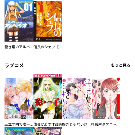
蒼き鋼のアルペジオ
信長のシェフ【単話版】
ラブコメ
もっと見る
王立学園で唯一魔法が使えない庶民仲間のはずですよね～実は王子様で私を溺愛しているなんて告白はやめてください～
佐伯かよの作品集
好きじゃないけど、抱いてください【電子単行本版／特典おまけ付き】
葬儀屋タケコ～あなたの最期、叶えます【電子単行本版】