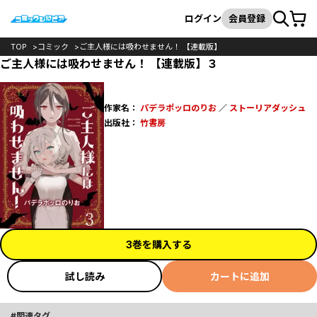
カート
検索
ログイン
会員登録
TOP
コミック
ご主人様には吸わせません！ 【連載版】
ご主人様には吸わせません！ 【連載版】３
作家名：
パデラポッロのりお
／
ストーリアダッシュ
出版社：
竹書房
3巻を購入する
試し読み
カートに追加
関連タグ