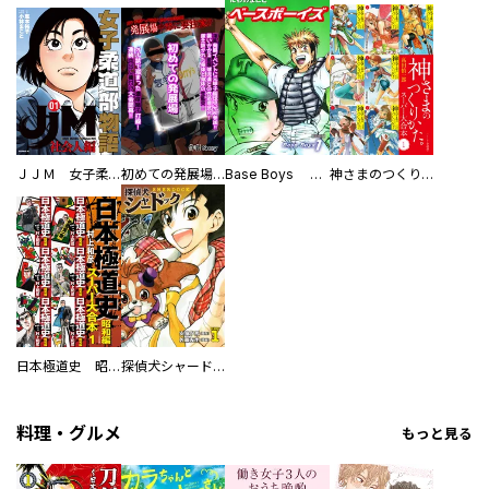
ＪＪＭ 女子柔道部物語 社会人編
初めての発展場 【白抜き修正版】
Base Boys 新装版
神さまのつくりかた。スーパー大合本
日本極道史 昭和編 スーパー大合本
探偵犬シャードック（新装版）
料理・グルメ
もっと見る