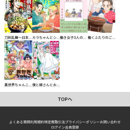
刀剣乱舞～日本号つれづれ酒～
カラちゃんとシトーさんと、 【分冊版】
働き女子3人のおうち晩酌
働くふたりのごほうび飯
異世界ちゃんこ～横綱目前に召喚されたんだが～ 【連載版】
僕と嫁さんとお酒の関係
TOPへ
よくある質問
利用規約
特定商取引法
プライバシーポリシー
お問い合わせ
ログイン
会員登録