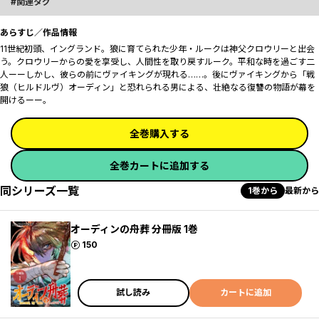
関連タグ
あらすじ／作品情報
11世紀初頭、イングランド。狼に育てられた少年・ルークは神父クロウリーと出会
う。クロウリーからの愛を享受し、人間性を取り戻すルーク。平和な時を過ごす二
人ーーしかし、彼らの前にヴァイキングが現れる……。後にヴァイキングから「戦
狼（ヒルドルヴ）オーディン」と恐れられる男による、壮絶なる復讐の物語が幕を
開けるーー。
全巻購入する
全巻カートに追加する
同シリーズ一覧
1巻から
最新から
オーディンの舟葬 分冊版 1巻
ポイント
150
試し読み
カートに追加