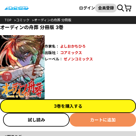
カート
検索
ログイン
会員登録
TOP
コミック
オーディンの舟葬 分冊版
オーディンの舟葬 分冊版 3巻
作家名：
よしおかちひろ
出版社：
コアミックス
レーベル：
ゼノンコミックス
3巻を購入する
試し読み
カートに追加