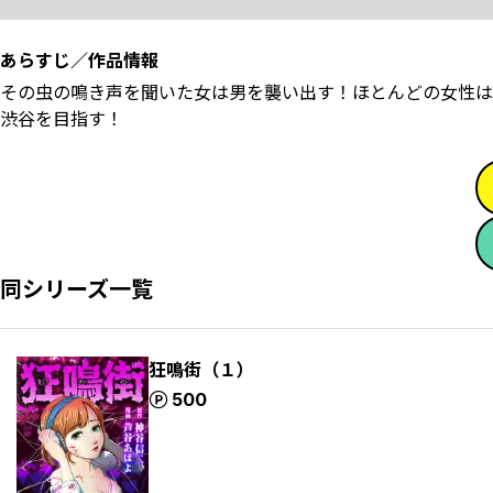
あらすじ／作品情報
その虫の鳴き声を聞いた女は男を襲い出す！ほとんどの女性は
渋谷を目指す！
同シリーズ一覧
狂鳴街（１）
ポイント
500