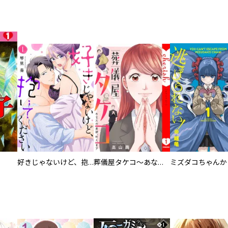
好きじゃないけど、抱いてください【電子単行本版／特典おまけ付き】
葬儀屋タケコ～あなたの最期、叶えます【電子単行本版】