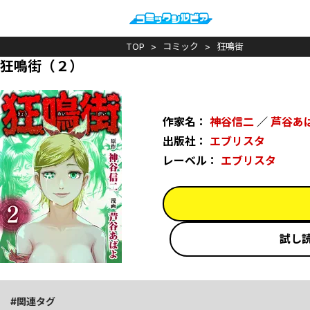
TOP
コミック
狂鳴街
狂鳴街（２）
作家名：
神谷信二
／
芦谷あ
出版社：
エブリスタ
レーベル：
エブリスタ
試し
関連タグ