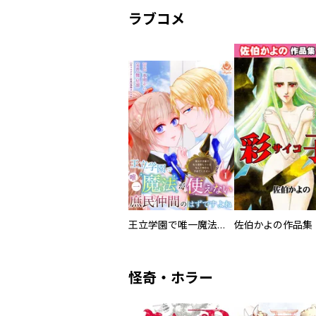
ラブコメ
王立学園で唯一魔法が使えない庶民仲間のはずですよね～実は王子様で私を溺愛しているなんて告白はやめてください～
佐伯かよの作品集
怪奇・ホラー