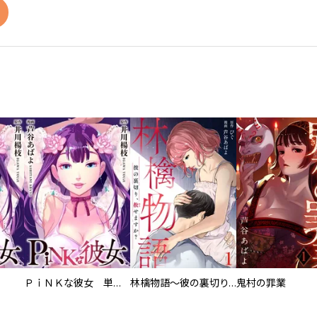
ＰｉＮＫな彼女 単行本版
林檎物語～彼の裏切り、赦せますか？～
鬼村の罪業