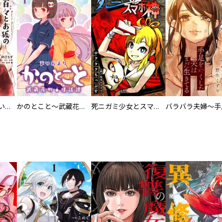
百々とお狐の見習い巫女生活【単行本版】
かのとこと～武蔵花町怪話譚～ 【連載版】
死ニガミ少女とスマホ神