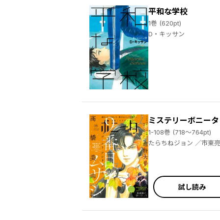
平和な学校
1巻 (620pt)
D・キッサン
ミステリーボニータ
1-108巻 (718～764pt)
たらちねジョン ／市東亮子 ／糸井のぞ ／本田 ／高橋美由紀 ／カバネユエ ／三月病 ／秋田みやび ／遠野由来子 ／びっけ ／伊東潤 ／幾花にいろ ／桂明日香 ／青木朋 ／盆ノ木至 ／相尾灯自 ／丸岡九蔵 ／桑原水菜 ／浜田翔子 ／吉岡梅 ／たうみまゆ ／崇山祟 ／高階良子 ／赤石路代 ／青池保子 ／小川彌生 ／三枝陽子 ／酒井美羽 ／梅田阿比 ／浅井西 ／宇田川うた子 ／うり ／藤近小梅 ／ムラマツヒロキ ／川島よしお ／紫堂恭子 ／亀 ／ぱらり ／幸子プロモーション ／猪原賽
試し読み