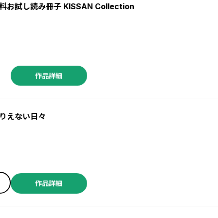
試し読み冊子 KISSAN Collection
作品詳細
りえない日々
／こなしあかや ／はるな檸檬 ／寺田亜太朗 ／大介 ／小島ビスケ ／吉川景都 ／仲倉千景 ／波野涼 ／山本さや夏 ／茶畑緑 ／シタラマサコ ／多賀タイラ ／晴十ナツメグ ／波田白 ／黒崎リリー ／白瀬いとし ／柊柾葵 ／ワニマックス ／井上モトコ ／花まみも ／さかさかな ／ぢゅん子 ／カミヲシュウジ ／フォイ ／魚谷あお ／黒枝冬馬 ／黒井あがさ ／菅原キク ／瀧川真由 ／くせつきこ ／縹けいか ／兼宗 ／黒丸恭介 ／湖里野なつ ／ゆうなぎ ／蒔々 ／恒川光太郎 ／桜庭ふみか ／野間美由紀 ／遊佐ハルカ ／灰野りつ子
作品詳細