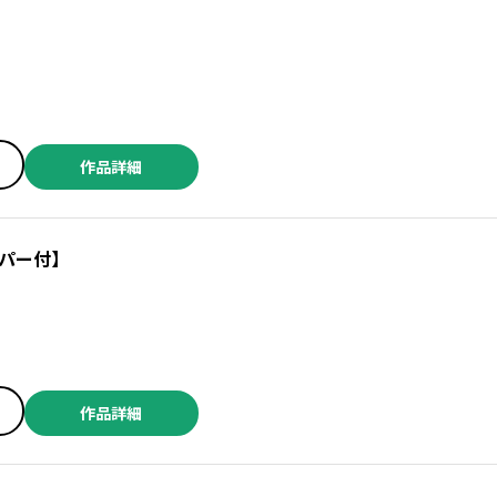
作品詳細
／川島よしお ／亀 ／丸岡九蔵 ／ぱらり ／秋田みやび ／遠野由来子 ／伊東潤 ／幾花にいろ ／潮見知佳 ／幸子プロモーション ／猪原賽 ／國立アルバ ／灯晴ほく ／みどりわたる ／三月病 ／桑原水菜 ／浜田翔子 ／西荻亨 ／桂明日香 ／市東亮子 ／紫堂恭子 ／水辺夏太郎 ／三枝陽子 ／白目黒 ／幹本ヤエ ／北村リツキ ／赤石路代 ／千葉リョウコ ／青木朋 ／丸ノ内ごっこ ／糸井のぞ ／本田 ／カバネユエ ／びっけ ／盆ノ木至 ／相尾灯自 ／吉岡梅 ／たうみまゆ ／崇山祟 ／高階良子
パー付】
作品詳細