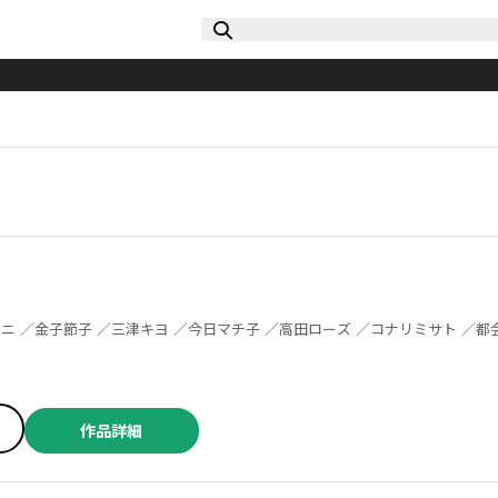
作品詳細
／城田はる ／かわかみじゅんこ ／安永知澄 ／田中美菜子 ／ほしの ／荻野千佳 ／さきとも ／カレー沢薫 ／青江覚峰 ／久住昌之 ／有間由美子 ／西倉新久 ／ほし・うさぎ ／いとう加奈 ／東畑開人 ／藤末さくら ／坂口みく ／朔野かがり ／ニーナ・カオリ ／和田育子 ／いのうえさきこ ／藤緒あい ／木村晃子 ／二宮法子 ／大谷博子 ／高瀬志帆 ／三谷美佐子 ／くぼた美樹 ／鳴母ほのか ／ＫＵＪＩＲＡ ／猫耳たべこ ／トミートミヤマ ／おやま ／和田フミ江 ／久住昌之 ／桜井のりお ／阿部川キネコ ／こだち ／渡辺航 ／飯島淳子