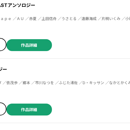
LASTアンソロジー
ん
作品詳細
ジー
／漆原侑来 ／花まみも ／小森さじ ／まさやかな ／絢薔子 ／遥夏 ／たかせうみ ／鴨ささみ ／あるまるみ ／猫川たら子 ／ぴゃあ ／天津ゆかり ／さめまる ／紙島育 ／CHILLDOL ／梶本レイカ ／いくたはな ／たらちねジョン ／高橋美由紀 ／なたがら ／無動むど ／洋々パニ ／ムラマツヒロキ ／川島よしお ／亀 ／丸岡九蔵 ／ぱらり ／秋田みやび ／遠野由来子 ／伊東潤 ／幾花にいろ ／潮見知佳 ／幸子プロモーション ／猪原賽 ／國立アルバ ／灯晴ほく ／みどりわたる ／三月病 ／桑原水菜 ／浜田翔子
作品詳細