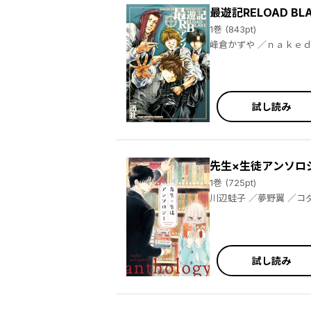
最遊記RELOAD B
1巻 (843pt)
峰倉かずや ／ｎａｋｅｄａｐｅ ／ＡＵ ／赤夏 ／上田信舟 ／うさとる ／遠藤海成 ／片桐いくみ ／小神奈々 ／鈴本純 ／タチバナ ／D・キッサン
／美川べるの ／高河ゆ
試し読み
先生×生徒アンソロ
1巻 (725pt)
川辺蛙子 ／夢野翼 ／コダ ／依茂歩 ／郷本 ／市川なつを ／ふじた渚佐 ／D・キッサン ／なかとかくみこ ／川辺蛙子 ／夢野翼 ／コダ ／依茂歩 ／
郷本 ／市川なつを ／ふじた渚佐 ／Ｄ・キッサン ／なかとかくみこ ／川辺蛙子 ／夢野翼 ／コダ ／依茂歩 ／郷本 ／市川なつを ／ふじた渚佐 ／
試し読み