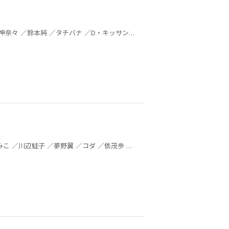
Ｄ・キッサン ／なかとかくみこ ／川辺蛙子 ／夢野翼 ／コダ ／依茂歩 ／郷本 ／市川なつを ／ふじた渚佐 ／Ｄ・キッサン ／なかとかくみこ