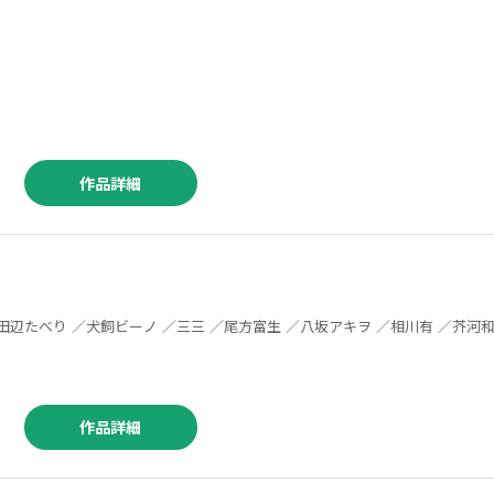
／株式会社インテリジェントシステムズ ／三三 ／東条さかな ／鹿島ゆう ／姉子 ／三上敬 ／オトメイト／ＷｒｉｇｈｔＦｌｙｅｒＳｔｕｄ
作品詳細
作品詳細