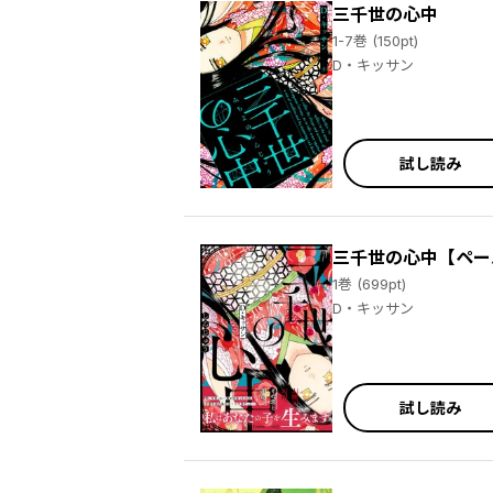
三千世の心中
1-7巻 (150pt)
D・キッサン
試し読み
三千世の心中【ペー
1巻 (699pt)
D・キッサン
試し読み