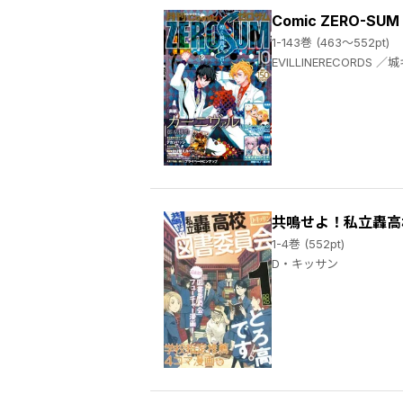
Comic ZERO-SU
1-143巻 (463～552pt)
EVILLINERECORDS ／城キイコ ／百瀬祐一郎 ／あかつき三日 ／辻村七子 ／雪広うたこ ／おがきちか ／アラスカぱん ／桃春花 ／まろ ／尾羊英 ／中村颯希 ／ゆき哉 ／やましろ梅太 ／真冬日 ／御巫桃也 ／春園ショウ ／須賀今日助 ／佐藤友哉 ／ひだかなみ ／山口悟 ／高山しのぶ ／庭春樹 ／藤咲淳一 ／RayarkInc. ／久米田夏緒 ／おの秋人 ／文庫妖 ／なま ／雨宮由樹 ／市原ゆき乃 ／いそふらぼん肘樹 ／西実さく ／松幸かほ ／テクノサマタ ／ムネヤマヨシミ ／リベル・エンタテインメント ／冨士原良 ／シノノメウタ ／都志見文太
共鳴せよ！私立轟高
1-4巻 (552pt)
D・キッサン