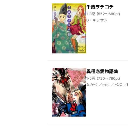
千歳ヲチコチ
1-8巻 (552～680pt)
D・キッサン
異種恋愛物語集
1-5巻 (720～780pt)
ながべ ／由村 ／ぺぷ ／田辺たべり ／犬飼ビーノ ／三三 ／尾方富生 ／八坂アキヲ ／相川有 ／芥河和真 ／隈 ／君塚祥 ／うさとる ／山口ツトム