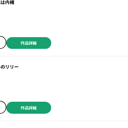
には内緒
作品詳細
／白目黒 ／幹本ヤエ ／北村リツキ ／赤石路代 ／千葉リョウコ ／青木朋 ／丸ノ内ごっこ ／糸井のぞ ／本田 ／カバネユエ ／びっけ ／盆ノ木至 ／相尾灯自 ／吉岡梅 ／たうみまゆ ／崇山祟 ／高階良子 ／青池保子 ／小川彌生 ／酒井美羽 ／梅田阿比 ／浅井西 ／宇田川うた子 ／うり ／藤近小梅 ／とみさー ／青井波子 ／高城玲 ／織江よいこ ／犬井チズ ／たかせうみ ／漆原侑来 ／鴨ささみ ／阿部川キネコ ／絢薔子 ／トマトスープ ／木原敏江 ／尾花せいご ／たてごときう ／株式会社喜代村（すしざんまい）
早のリリー
／二階堂幸 ／根本尚 ／由多ちゆ ／奈々巻かなこ ／九条タカオミ ／長岡良子 ／亜月亮 ／室長サオリ ／会田薫 ／横馬場リョウ ／矢樹純 ／加藤山羊 ／川端新 ／切畑水葉 ／雪狸 ／マキノマキ ／長池とも子 ／にしうら染 ／新崎みよし ／森山まみち ／伊藤たつき ／橘ミズキ ／魅月乱 ／こなしあかや ／はるな檸檬 ／寺田亜太朗 ／大介 ／小島ビスケ ／吉川景都 ／仲倉千景 ／波野涼 ／山本さや夏 ／茶畑緑 ／シタラマサコ ／多賀タイラ ／晴十ナツメグ ／波田白 ／黒崎リリー ／白瀬いとし ／柊柾葵 ／ワニマックス
作品詳細