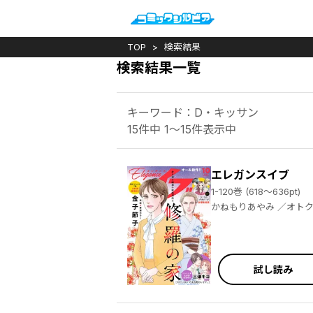
TOP
検索結果
検索結果一覧
キーワード：D・キッサン
15件中 1～15件表示中
エレガンスイブ
1-120巻 (618～636pt)
かねもりあやみ ／オトクニ ／金子節子 ／三津キヨ ／今日マチ子 ／高田ローズ ／コナリミサト ／都会 ／たかし♂ ／みなと鈴 ／近由子 ／いしかわひろこ ／大澄剛 ／永塚未知流 ／小山田容子 ／雨川みう ／克本かさね ／はるこ ／よしだ他 ／三樽 ／宮脇裕子 ／久住昌之 ／青江覚峰 ／石塚夢見 ／石井まゆみ ／会田薫 ／六多いくみ ／いぬゐのこ ／東畑開人 ／川口まどか ／羽田伊吹 ／丸山真理 ／大谷博子 ／赤みつ ／阿記江衣子 ／川嶋すず ／Jam ／水沢悦子 ／室戸南太 ／OZ
試し読み