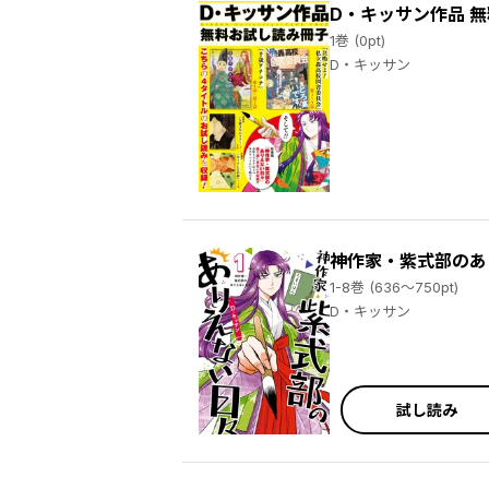
D・キッサン作品 無料お
1巻 (0pt)
D・キッサン
神作家・紫式部のあ
1-8巻 (636～750pt)
D・キッサン
試し読み