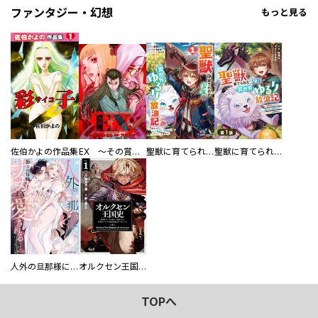
ファンタジー・幻想
もっと見る
佐伯かよの作品集
EX ～その賞金稼ぎは、世界の出口を探す～【単行本版】
聖獣に育てられた少年の異世界ゆるり放浪記～神様からもらったチート魔法で、仲間たちとスローライフを満喫中～
聖獣に育てられた少年の異世界ゆるり放浪記～神様からもらったチート魔法で、仲間たちとスローライフを満喫中～【分冊版】
人外の旦那様に娶られ毎晩ナカまで愛される…。アンソロジー
オルクセン王国史
TOPへ