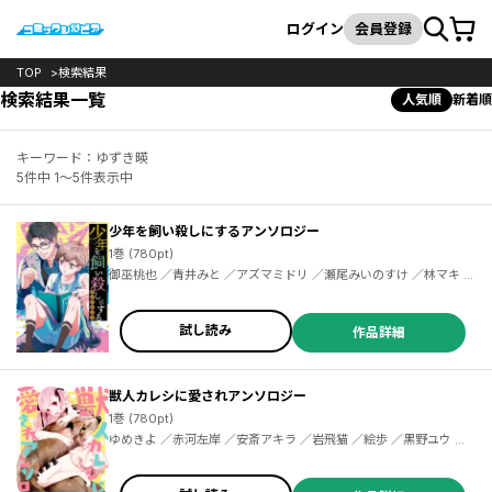
カート
検索
ログイン
会員登録
TOP
検索結果
検索結果一覧
人気順
新着順
キーワード：ゆずき暎
5件中 1～5件表示中
少年を飼い殺しにするアンソロジー
1巻 (780pt)
御巫桃也 ／青井みと ／アズマミドリ ／瀬尾みいのすけ ／林マキ ／
日羽フミコ ／ほしな ／やいび ／ゆずき暎
試し読み
作品詳細
獣人カレシに愛されアンソロジー
1巻 (780pt)
ゆめきよ ／赤河左岸 ／安斎アキラ ／岩飛猫 ／絵歩 ／黒野ユウ ／
たぶん ／まどろみ太郎 ／moca ／ゆずき暎