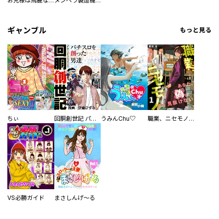
お兄様は馬鹿なんですか？～地味王女は婚約破棄に巻き込まれる～
メンヘラ製造機の公爵令息（過保護）が溺愛してきます
ギャンブル
もっと見る
ちぃ
回胴創世記 パチスロを創った男達
うみんChu♡
職業、ニセモノ～あなたに偽は見抜けない【電子単行本版】
VS必勝ガイド
まさしんげ～る