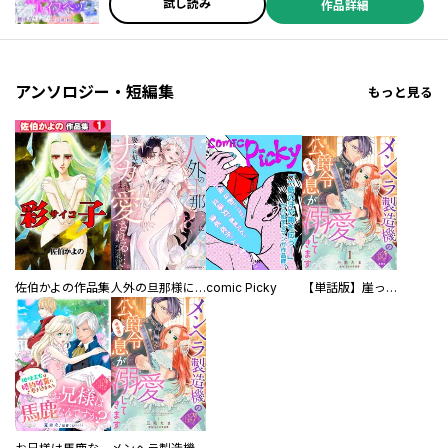
試し読み
作品詳細
アンソロジー・短編集
もっと見る
佐伯かよの作品集
人外の旦那様に娶られ毎晩ナカまで愛される…。アンソロジー
comic Picky
【単話版】崖っぷち令嬢ですが、意地と策略で幸せになります！シリーズ