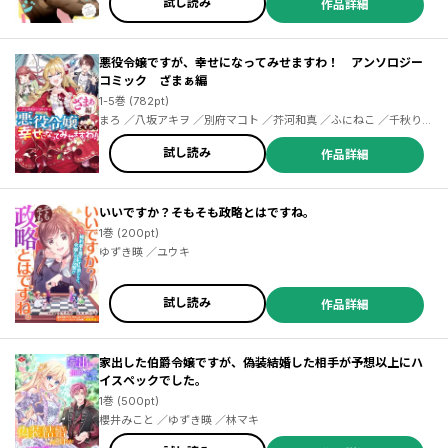
試し読み
作品詳細
悪役令嬢ですが、幸せになってみせますわ！ アンソロジー
コミック ざまぁ編
1-5巻 (782pt)
まろ ／八坂アキヲ ／別府マコト ／芥河和真 ／ふにねこ ／千秋りえ
／すずむし ／黒乃きぃ ／いなる ／榛名丼 ／湯本みこ ／アンドレイ
／にむ ／りったん ／さり ／ゆずき暎 ／ユウキ ／黒助くい奈 ／三
試し読み
作品詳細
香 ／とかいなか ／城鐘ナコ ／木月橘 ／たかはしツツジ ／汐乃渚
／出迦オレ ／ゆきじるし ／翼弥
いいですか？そもそも政略とはですね。
1巻 (200pt)
ゆずき暎 ／ユウキ
試し読み
作品詳細
家出した伯爵令嬢ですが、偽装結婚した相手が予想以上にハ
イスペックでした。
1巻 (500pt)
櫻井みこと ／ゆずき暎 ／林マキ