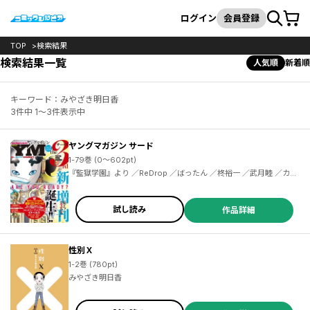
カート
検索
ログイン
会員登録
TOP
検索結果
検索結果一覧
人気順
新着順
キーワード：みやざき明日香
3件中 1～3件表示中
ヤングマガジン サード
1-79巻 (0～602pt)
『監獄学園』より ／ReDrop ／ばったん ／柊裕一 ／武月睦 ／カラスヤサトシ ／伊藤三巳華 ／柏木大樹 ／クール教信者 ／安井ミイト ／森よし ／マキヒロチ ／長田悠幸 ／梶原一騎 ／辻なおき ／小林且典 ／武田すん ／鈴木小波 ／鶴ゆみか ／野良しごと ／平本アキラ ／江戸パイン ／ペトス ／久米田康治 ／ヤス ／御影夏 ／篠丸のどか ／にんじゃむ ／ミサヲ ／茂木清香 ／西尾維新 ／光谷理 ／毛魂一直線 ／中村ジュンヤ ／吉谷光平 ／サンクス仮面 ／三島衛里子 ／支援ＢＩＳ ／菊石森生 ／井上智徳
試し読み
作品詳細
性別Ｘ
1-2巻 (780pt)
みやざき明日香