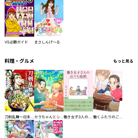
VS必勝ガイド
まさしんげ～る
料理・グルメ
もっと見る
刀剣乱舞～日本号つれづれ酒～
カラちゃんとシトーさんと、 【分冊版】
働き女子3人のおうち晩酌
働くふたりのごほうび飯