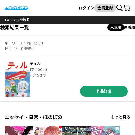
カート
検索
ログイン
会員登録
TOP
検索結果
検索結果一覧
人気順
新着順
キーワード：河乃なまず
1件中 1～1件表示中
ティル
1巻 (100pt)
河乃なまず
作品詳細
エッセイ・日常・ほのぼの
もっと見る