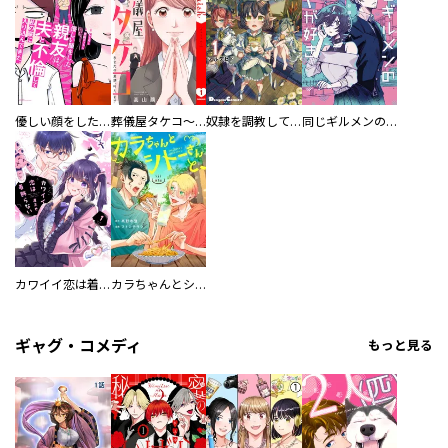
優しい顔をした親友は、夫と不倫して私の家に入り込んできた。
葬儀屋タケコ～あなたの最期、叶えます【電子単行本版】
奴隷を調教してハーレム作る
同じギルメンの声が好き
カワイイ恋は着飾らない
カラちゃんとシトーさんと、 【分冊版】
ギャグ・コメディ
もっと見る