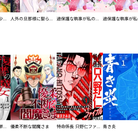
聖獣に育てられた少年の異世界ゆるり放浪記～神様からもらったチート魔法で、仲間たちとスローライフを満喫中～【分冊版】
人外の旦那様に娶られ毎晩ナカまで愛される…。アンソロジー
過保護な執事が私の婚活を邪魔してきます！ 分冊版
復讐の魔女【電子単行本版】
優柔不断な閻魔さま
特命係長 只野仁ファイナル 愛蔵版
青き炎