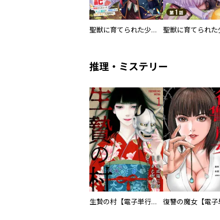
聖獣に育てられた少年の異世界ゆるり放浪記～神様からもらったチート魔法で、仲間たちとスローライフを満喫中～
推理・ミステリー
生贄の村【電子単行本版】