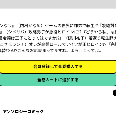
ンな今』（内村かなめ）ゲームの世界に姉弟で転生!?『攻略対
!?』（シメサバ）攻略男子が悪役ヒロインに!?『どうやら私、
役令嬢は王子にとって妹ですか!?』（延川祐子）若返り転生脈ナ
こさまランチ）オレが金髪ロールでアイツが正ヒロイン!?『完
替わる!?こんなお話詰まってますわ。よろしくってよ。
会員登録して全巻購入する
全巻カートに追加する
 アンソロジーコミック