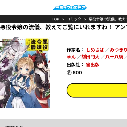
TOP
コミック
悪役令嬢の流儀、教え
悪役令嬢の流儀、教えてご覧にいれますわ！ アン
作家名：
しめさば
／
みつき
ゅん
／
刻田門大
／
八十八騎
出版社：
宙出版
ポイント
600