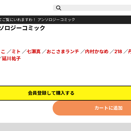
てご覧にいれますわ！ アンソロジーコミック
ソロジーコミック
りこ
／
ミト
／
七瀬真
／
おこさまランチ
／
内村かなめ
／
218
／
／
延川祐子
会員登録して購入する
カートに追加