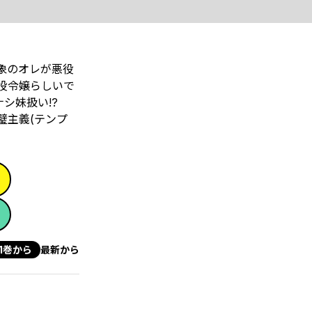
象のオレが悪役
悪役令嬢らしいで
シ妹扱い!?
璧主義(テンプ
1巻から
最新から