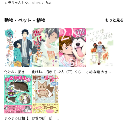
カラちゃんとシトーさんと、
silent 九九九
動物・ペット・植物
もっと見る
化けねこ招き
化けねこ招き【描きおろし付合冊版】
2人（匹）くらし。
小さな瞳 大きな鼓動
まろまろ日和【豪華版】
野性のぽーぽー【豪華版】