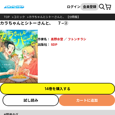
カート
検索
ログイン
会員登録
TOP
コミック
カラちゃんとシトーさんと、 【分冊版】
カラちゃんとシトーさんと、 ７−②
作家名：
高野水登
／
フトンチラシ
出版社：
SDP
14巻を購入する
試し読み
カートに追加
関連タグ