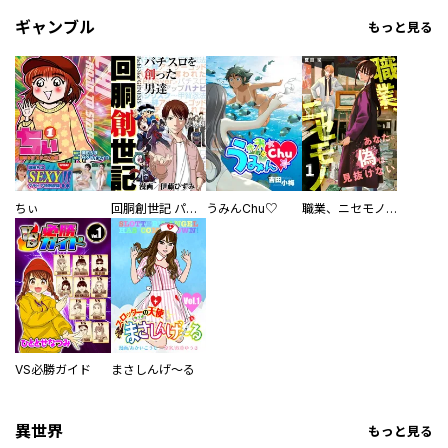
ギャンブル
もっと見る
ちぃ
回胴創世記 パチスロを創った男達
うみんChu♡
職業、ニセモノ～あなたに偽は見抜けない【電子単行本版】
VS必勝ガイド
まさしんげ～る
異世界
もっと見る