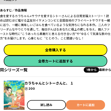
あらすじ／作品情報
食を愛するカラちゃん×サウナを愛するシトーさんによる日常至福ストーリー！読
めば読むほど推せる正反対イケメンコンビと全国各地のプライベートサウナを一緒
に巡り、一緒に美味しいごはんを食べているような気持ちになれる本作。二人のフ
リーダムなやりとりを通して、毎日がんばるあなたに極上の癒しを与え、個人ファ
ーストな時代に“こうあったら素敵だと思える付き合い方”や“ゆるくて気楽な旅の仕
方”をお届けします。心身ともに〝ととのう〟こと間違いなし！
全巻購入する
全巻カートに追加する
同シリーズ一覧
1巻から
最新から
カラちゃんとシトーさんと、 １
ポイント
200
試し読み
カートに追加