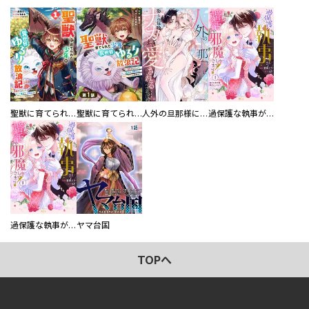
聖獣に育てられた少年の異世界ゆるり放浪記～神様からもらったチート魔法で、仲間たちとスローライフを満喫中～
聖獣に育てられた少年の異世界ゆるり放浪記～神様からもらったチート魔法で、仲間たちとスローライフを満喫中～【分冊版】
人外の旦那様に娶られ毎晩ナカまで愛される…。アンソロジー
過保護な執事が私の婚活を邪魔してきます！ 分冊版
過保護な執事が私の婚活を邪魔してきます！
ヤマ台国
TOPへ