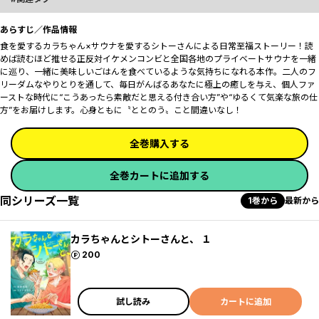
あらすじ／作品情報
食を愛するカラちゃん×サウナを愛するシトーさんによる日常至福ストーリー！読
めば読むほど推せる正反対イケメンコンビと全国各地のプライベートサウナを一緒
に巡り、一緒に美味しいごはんを食べているような気持ちになれる本作。二人のフ
リーダムなやりとりを通して、毎日がんばるあなたに極上の癒しを与え、個人ファ
ーストな時代に“こうあったら素敵だと思える付き合い方”や“ゆるくて気楽な旅の仕
方”をお届けします。心身ともに〝ととのう〟こと間違いなし！
全巻購入する
全巻カートに追加する
同シリーズ一覧
1巻から
最新から
カラちゃんとシトーさんと、 １
ポイント
200
試し読み
カートに追加