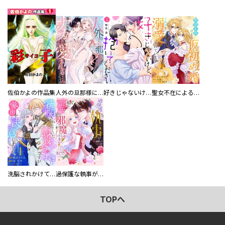
佐伯かよの作品集
人外の旦那様に娶られ毎晩ナカまで愛される…。アンソロジー
好きじゃないけど、抱いてください【電子単行本版／特典おまけ付き】
聖女不在による仮初め婚なのに、不器用な王太子に溺愛されています【電子単行本版／特典おまけ付き】
洗脳されかけていた悪役令嬢ですが家出を決意しました。【電子単行本版／特典おまけ付き】
過保護な執事が私の婚活を邪魔してきます！ 分冊版
TOPへ