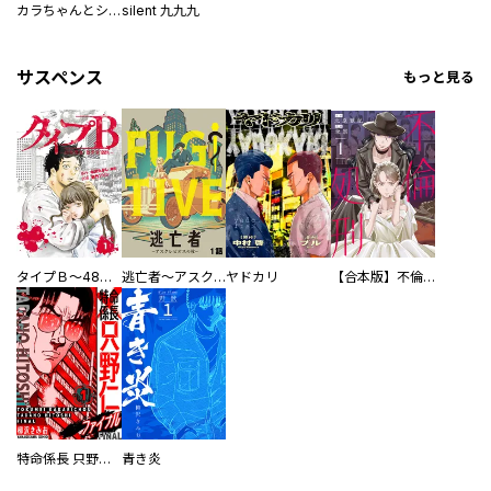
カラちゃんとシトーさんと、
silent 九九九
サスペンス
もっと見る
タイプＢ～48時間後、致死率100％～【単話】
逃亡者～アスクレピオスの杖～
ヤドカリ
【合本版】不倫処刑
特命係長 只野仁ファイナル 愛蔵版
青き炎