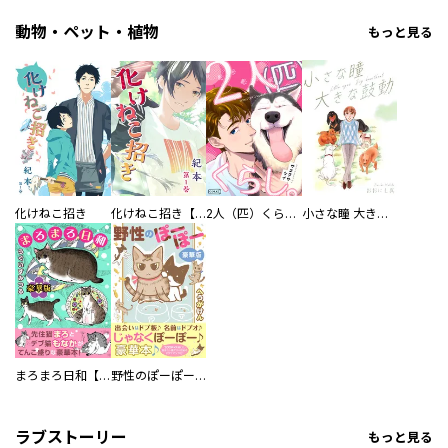
動物・ペット・植物
もっと見る
化けねこ招き
化けねこ招き【描きおろし付合冊版】
2人（匹）くらし。
小さな瞳 大きな鼓動
まろまろ日和【豪華版】
野性のぽーぽー【豪華版】
ラブストーリー
もっと見る