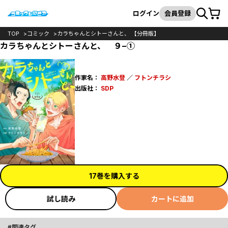
カート
検索
ログイン
会員登録
TOP
コミック
カラちゃんとシトーさんと、 【分冊版】
カラちゃんとシトーさんと、 ９−①
作家名：
高野水登
／
フトンチラシ
出版社：
SDP
17巻を購入する
試し読み
カートに追加
関連タグ