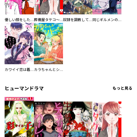
優しい顔をした親友は、夫と不倫して私の家に入り込んできた。
葬儀屋タケコ～あなたの最期、叶えます【電子単行本版】
奴隷を調教してハーレム作る
同じギルメンの声が好き
カワイイ恋は着飾らない
カラちゃんとシトーさんと、 【分冊版】
ヒューマンドラマ
もっと見る