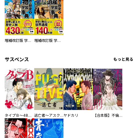
増補改訂版 学研まんが NEW世界の歴史 別巻 人物学習事典
増補改訂版 学研まんが NEW世界の歴史 別巻 世界遺産学習事典
サスペンス
もっと見る
タイプＢ～48時間後、致死率100％～【単話】
逃亡者～アスクレピオスの杖～
ヤドカリ
【合本版】不倫処刑