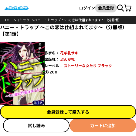
カート
検索
ログイン
会員登録
TOP
コミック
ハニー・トラップ ～この恋は仕組まれてます～（分冊版）
ハニー・トラップ ～この恋は仕組まれてます～（分冊版）
【第1話】
作家名：
花牟礼サキ
出版社：
ぶんか社
レーベル：
ストーリーな女たち ブラック
ポイント
200
会員登録して購入する
試し読み
カートに追加