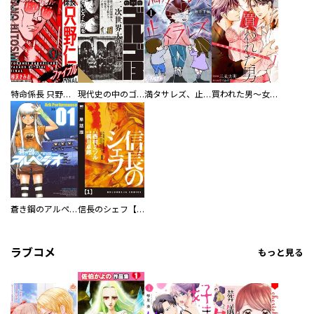
特命係長 只野仁ファイナル 愛蔵版
現代史の中のゴルゴ13
満タサレズ、止メラレズ
買われた男～女性限定快感セラピスト～【描き下ろしおまけ付き特装版】
蒼き鋼のアルペジオ
信長のシェフ【単話版】
ラブコメ
もっと見る