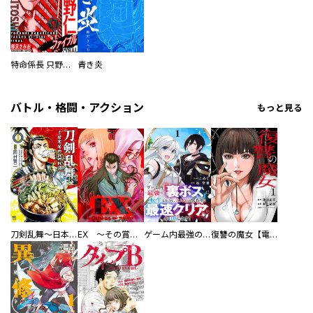
特命係長 只野仁ファイナル 愛蔵版
青き炎
バトル・格闘・アクション
もっと見る
刀剣乱舞～日本号つれづれ酒～
EX ～その賞金稼ぎは、世界の出口を探す～【単行本版】
ゲーム内最強の『裏ボス』に転生したので、主人公の代わりに最速クリアを目指します！【電子単行本版】
復讐の魔女【電子単行本版】