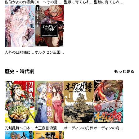
佐伯かよの作品集
EX ～その賞金稼ぎは、世界の出口を探す～【単行本版】
聖獣に育てられた少年の異世界ゆるり放浪記～神様からもらったチート魔法で、仲間たちとスローライフを満喫中～
聖獣に育てられた少年の異世界ゆるり放浪記～神様からもらったチート魔法で、仲間たちとスローライフを満喫中～【分冊版】
人外の旦那様に娶られ毎晩ナカまで愛される…。アンソロジー
オルクセン王国史
歴史・時代劇
もっと見る
刀剣乱舞～日本号つれづれ酒～
大正夜伽浪漫 －金曜日の花嫁—
オーディンの舟葬
オーディンの舟葬 分冊版