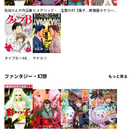
佐伯かよの作品集
ヒステリック・ハーレム～搾られる男と堕ちる女～【電子単行本版】
生贄の村【電子単行本版】
葬儀屋タケコ～あなたの最期、叶えます【電子単行本版】
タイプＢ～48時間後、致死率100％～【単話】
ヤドカリ
ファンタジー・幻想
もっと見る