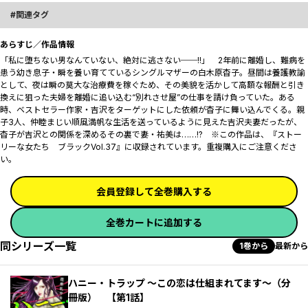
関連タグ
あらすじ／作品情報
「私に堕ちない男なんていない、絶対に逃さない──!!」 2年前に離婚し、難病を
患う幼き息子・瞬を養い育てているシングルマザーの白木原杳子。昼間は養護教諭
として、夜は瞬の莫大な治療費を稼ぐため、その美貌を活かして高額な報酬と引き
換えに狙った夫婦を離婚に追い込む“別れさせ屋”の仕事を請け負っていた。ある
時、ベストセラー作家・吉沢をターゲットにした依頼が杳子に舞い込んでくる。親
子3人、仲睦まじい順風満帆な生活を送っているように見えた吉沢夫妻だったが、
杳子が吉沢との関係を深めるその裏で妻・祐美は……!? ※この作品は、『ストー
リーな女たち ブラックVol.37』に収録されています。重複購入にご注意くださ
い。
会員登録して全巻購入する
全巻カートに追加する
同シリーズ一覧
1巻から
最新から
ハニー・トラップ ～この恋は仕組まれてます～（分
冊版） 【第1話】