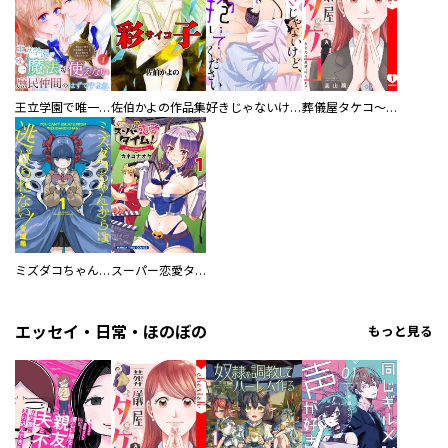
王立学園で唯一魔法が使えない庶民仲間のはずですよね～実は王子様で私を溺愛しているなんて告白はやめてください～
佐伯かよの作品集
好きじゃないけど、抱いてください【電子単行本版／特典おまけ付き】
葬儀屋タケコ～あなたの最期、叶えます【電子単行本版】
ミズダコちゃんからは逃げられない！
スーパー恋愛タイム！～現場でドＳな彼女は自宅でデレる～
エッセイ・日常・ほのぼの
もっと見る