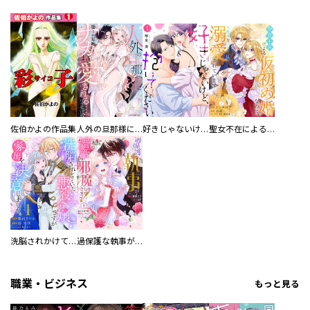
佐伯かよの作品集
人外の旦那様に娶られ毎晩ナカまで愛される…。アンソロジー
好きじゃないけど、抱いてください【電子単行本版／特典おまけ付き】
聖女不在による仮初め婚なのに、不器用な王太子に溺愛されています【電子単行本版／特典おまけ付き】
洗脳されかけていた悪役令嬢ですが家出を決意しました。【電子単行本版／特典おまけ付き】
過保護な執事が私の婚活を邪魔してきます！ 分冊版
職業・ビジネス
もっと見る