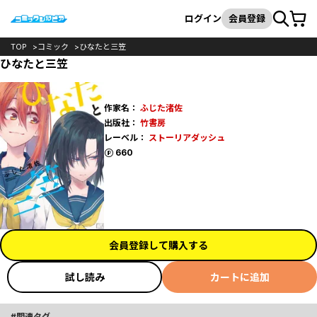
カート
検索
ログイン
会員登録
TOP
コミック
ひなたと三笠
ひなたと三笠
作家名：
ふじた渚佐
出版社：
竹書房
レーベル：
ストーリアダッシュ
ポイント
660
会員登録して購入する
試し読み
カートに追加
関連タグ