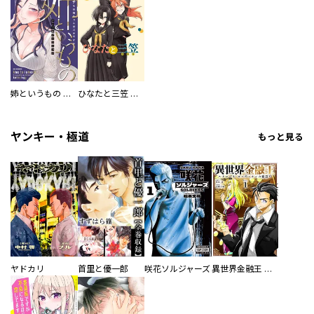
姉というもの ～エッチなお姉ちゃんはスキですか？～ アンソロジーコミック
ひなたと三笠 【連載版】
ヤンキー・極道
もっと見る
ヤドカリ
首里と優一郎
咲花ソルジャーズ
異世界金融王 ～クローネ・ゴルディオンの覇道～