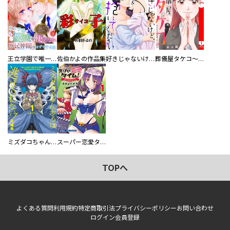
王立学園で唯一魔法が使えない庶民仲間のはずですよね～実は王子様で私を溺愛しているなんて告白はやめてください～
佐伯かよの作品集
好きじゃないけど、抱いてください【電子単行本版／特典おまけ付き】
葬儀屋タケコ～あなたの最期、叶えます【電子単行本版】
ミズダコちゃんからは逃げられない！
スーパー恋愛タイム！～現場でドＳな彼女は自宅でデレる～
TOPへ
よくある質問
利用規約
特定商取引法
プライバシーポリシー
お問い合わせ
ログイン
会員登録