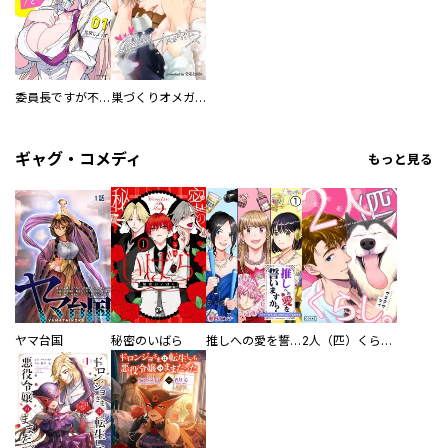
委員長ですが不良になるほど恋してます！
巣づくりオメガバース
ギャグ・コメディ
もっと見る
ヤマ台国
秘密のいばら
推しへの愛を誓いますか？～アラサー女子、推しは逃げぬが人生逃げる～
2人（匹）くらし。