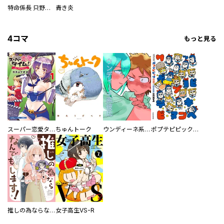
特命係長 只野仁ファイナル 愛蔵版
青き炎
4コマ
もっと見る
スーパー恋愛タイム！～現場でドＳな彼女は自宅でデレる～
ちゅんトーク
ウンディーネ系彼氏
ポプテピピック SEASON EIGHT
推しの為ならなんでもします！
女子高生VS-R