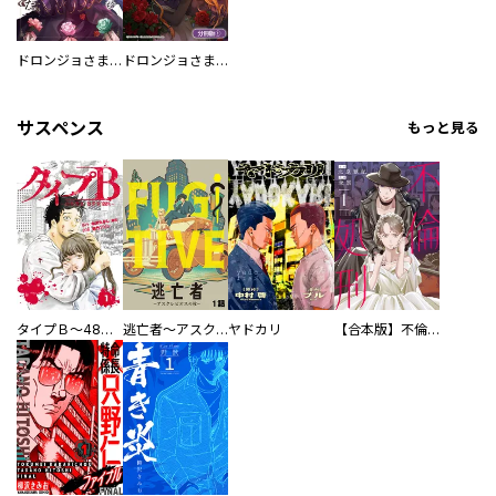
ドロンジョさまは転生しても悪役令嬢のままだった
ドロンジョさまは転生しても悪役令嬢のままだった【分冊版】
サスペンス
もっと見る
タイプＢ～48時間後、致死率100％～【単話】
逃亡者～アスクレピオスの杖～
ヤドカリ
【合本版】不倫処刑