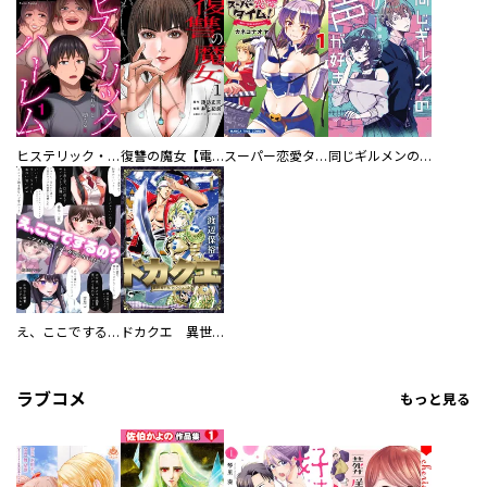
ヒステリック・ハーレム～搾られる男と堕ちる女～【電子単行本版】
復讐の魔女【電子単行本版】
スーパー恋愛タイム！～現場でドＳな彼女は自宅でデレる～
同じギルメンの声が好き
え、ここでするの？ アイドルのファンが知らない日常
ドカクエ 異世界ドカコッククエスト
ラブコメ
もっと見る