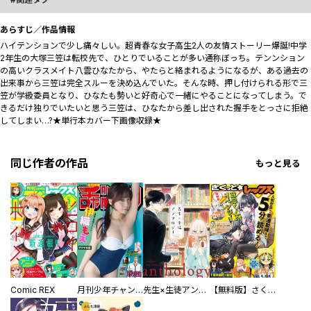
あらすじ／作品情報
ハイテンションで少し痛々しい。超青春な女子高生2人の友情ストーリー爆誕!中学
2年生の大塚三笠は転校先で、ひとりでいることが多い通称ぼっち。テンンション
の高いクラスメイト八雲ひなたから、やたらと絡まれるようになるが、ある過去の
出来事から三笠は完全スルーを決め込んでいた。そんな時、押し付けられる形で三
笠が学級委員となり、ひなたも勢いと好奇心で一緒にやることになってしまう。で
きるだけ独りでいたいと思う三笠は、ひなたから差し出された握手をとっさに拒絶
してしまい…?★単行本カバー下画像収録★
同じ作者の作品
もっと見る
Comic REX
月刊少年チャンピオン
先生×生徒アンソロジー
【無料版】さくっとREX（レックス）