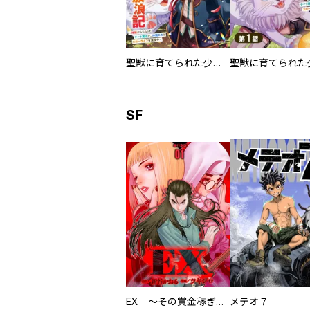
聖獣に育てられた少年の異世界ゆるり放浪記～神様からもらったチート魔法で、仲間たちとスローライフを満喫中～
SF
EX ～その賞金稼ぎは、世界の出口を探す～【単行本版】
メテオ７