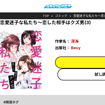
TOP
コミック
恋愛迷子な私たち～恋
恋愛迷子な私たち～恋した相手はクズ男(3)
作家名：
深海
出版社：
Bevy
試し
関連タグ