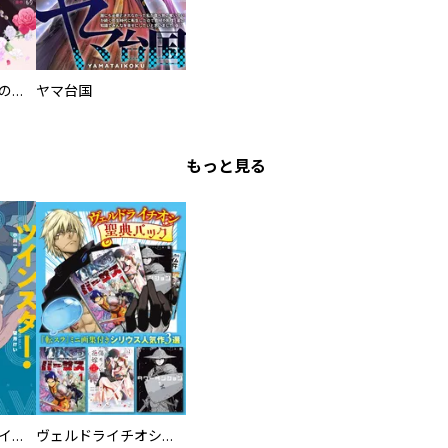
過保護な執事が私の婚活を邪魔してきます！
ヤマ台国
もっと見る
ツインスター・サイクロン・ランナウェイ
ヴェルドライチオシ聖典パック 『転スラ』ミニ画集付き シリウス人気作３選