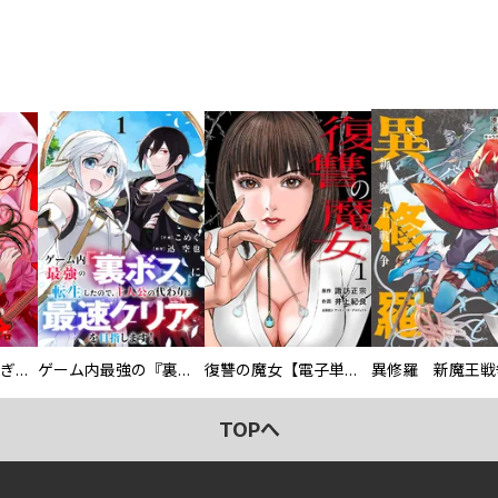
EX ～その賞金稼ぎは、世界の出口を探す～【単行本版】
ゲーム内最強の『裏ボス』に転生したので、主人公の代わりに最速クリアを目指します！【電子単行本版】
復讐の魔女【電子単行本版】
異修羅 新魔王戦
TOPへ