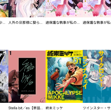
聖獣に育てられた少年の異世界ゆるり放浪記～神様からもらったチート魔法で、仲間たちとスローライフを満喫中～【分冊版】
人外の旦那様に娶られ毎晩ナカまで愛される…。アンソロジー
過保護な執事が私の婚活を邪魔してきます！ 分冊版
Stella bit／es【単話版】
終末ミッケ