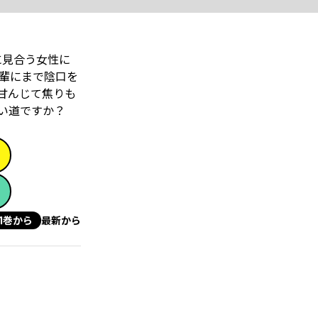
に見合う女性に
輩にまで陰口を
甘んじて焦りも
い道ですか？
1巻から
最新から