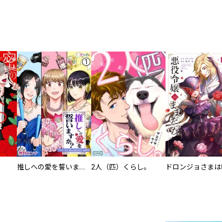
推しへの愛を誓いますか？～アラサー女子、推しは逃げぬが人生逃げる～
2人（匹）くらし。