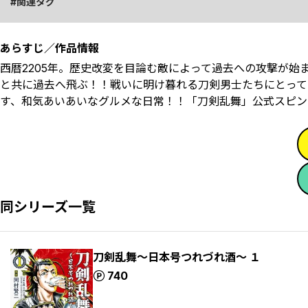
関連タグ
あらすじ／作品情報
西暦2205年。歴史改変を目論む敵によって過去への攻撃が
と共に過去へ飛ぶ！！戦いに明け暮れる刀剣男士たちにとって
す、和気あいあいなグルメな日常！！「刀剣乱舞」公式スピン
同シリーズ一覧
刀剣乱舞～日本号つれづれ酒～ １
ポイント
740