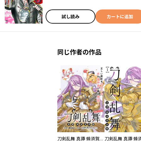
試し読み
カートに追加
同じ作者の作品
刀剣乱舞 真譚 蜂須賀虎徹 連載版