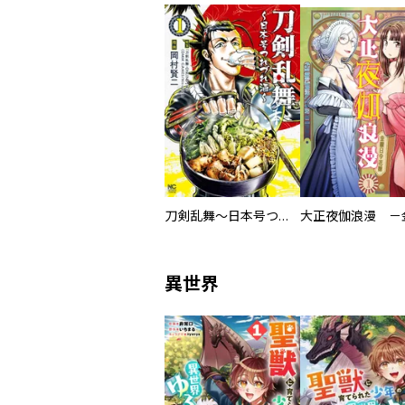
刀剣乱舞～日本号つれづれ酒～
異世界