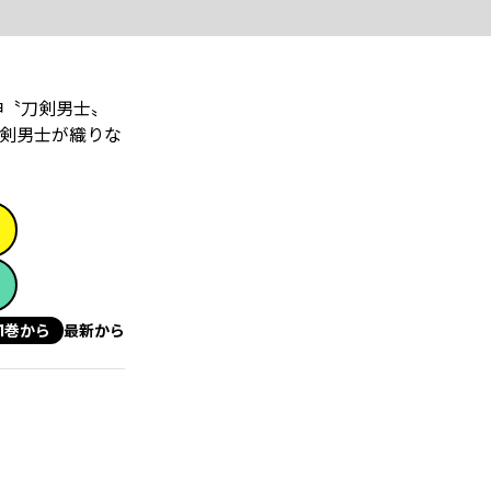
神〝刀剣男士〟
剣男士が織りな
1巻から
最新から