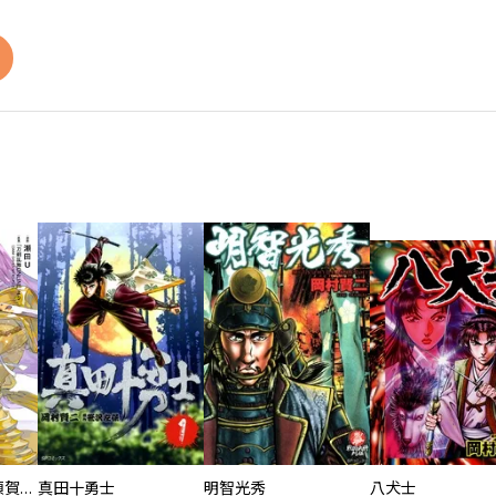
刀剣乱舞 真譚 蜂須賀虎徹
真田十勇士
明智光秀
八犬士