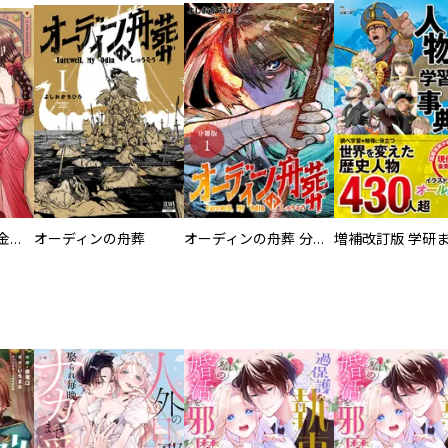
大正夜伽浪漫 －金曜日の花嫁—
オーディンの舟葬
オーディンの舟葬 分冊版