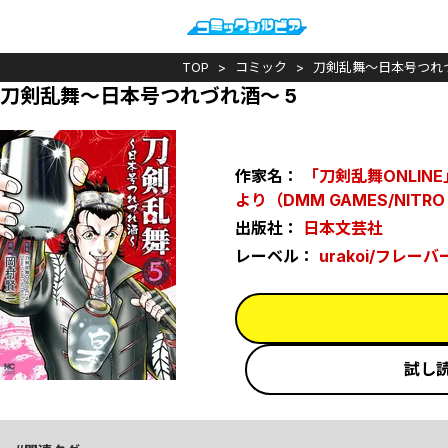
TOP
コミック
刀剣乱舞～日本号つれ
刀剣乱舞～日本号つれづれ酒～ 5
作家名：
「刀剣乱舞ONLINE」
より（DMM GAMES/NITRO
出版社：
日本文芸社
レーベル：
urakoi/フレーバ
試し