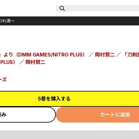
づれ酒～
より（DMM GAMES/NITRO PLUS）
／
岡村賢二
／
「刀剣乱
 PLUS）
／
岡村賢二
ーズ
5巻を購入する
読み
カートに追加