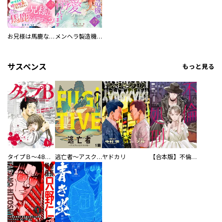
お兄様は馬鹿なんですか？～地味王女は婚約破棄に巻き込まれる～
メンヘラ製造機の公爵令息（過保護）が溺愛してきます
サスペンス
もっと見る
タイプＢ～48時間後、致死率100％～【単話】
逃亡者～アスクレピオスの杖～
ヤドカリ
【合本版】不倫処刑