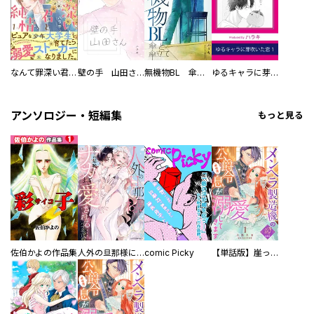
なんて罪深い君と僕の純情
壁の手 山田さん
無機物BL 傘と傘立て
ゆるキャラに芽吹いた恋
アンソロジー・短編集
もっと見る
佐伯かよの作品集
人外の旦那様に娶られ毎晩ナカまで愛される…。アンソロジー
comic Picky
【単話版】崖っぷち令嬢ですが、意地と策略で幸せになります！シリーズ