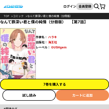
カート
検索
ログイン
会員登録
TOP
コミック
なんて罪深い君と僕の純情（分冊版）
なんて罪深い君と僕の純情（分冊版） 【第7話】
作家名：
ハラキ
出版社：
海王社
レーベル：
GUSHgem
7巻を購入する
試し読み
カートに追加
関連タグ