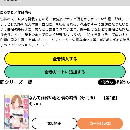
あらすじ／作品情報
仕事のストレスを発散するため、女装姿でナンパ男をからかっていた慶一郎は、モ
サっとした純朴な大学生・白畑に声を掛けられる。花束を片手に友達になりたいと
いう白畑の純粋さに、男だとは告白できないまま、慶一郎は女装姿で白畑とたびた
び会うことに。年上の余裕で暖かく見守るつもりが、一途すぎる（そして重い！）
白畑に段々と調子を崩され－－…!?ストーカー気質な純朴大学生×可愛すぎる女装男
子のハイテンションラブコメ！
全巻購入する
全巻カートに追加する
同シリーズ一覧
1巻から
最新から
なんて罪深い君と僕の純情（分冊版） 【第1話】
ポイント
200
試し読み
カートに追加