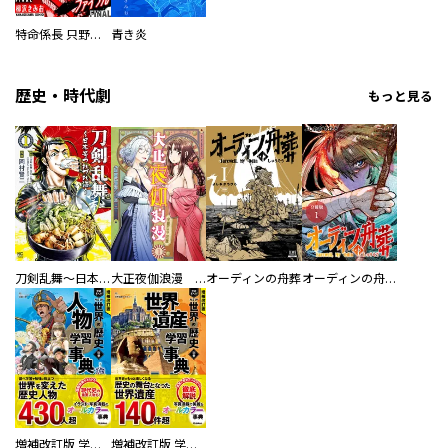
特命係長 只野仁ファイナル 愛蔵版
青き炎
歴史・時代劇
もっと見る
刀剣乱舞～日本号つれづれ酒～
大正夜伽浪漫 －金曜日の花嫁—
オーディンの舟葬
オーディンの舟葬 分冊版
増補改訂版 学研まんが NEW世界の歴史 別巻 人物学習事典
増補改訂版 学研まんが NEW世界の歴史 別巻 世界遺産学習事典