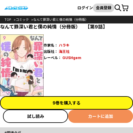
カート
検索
ログイン
会員登録
TOP
コミック
なんて罪深い君と僕の純情（分冊版）
なんて罪深い君と僕の純情（分冊版） 【第9話】
作家名：
ハラキ
出版社：
海王社
レーベル：
GUSHgem
9巻を購入する
試し読み
カートに追加
関連タグ