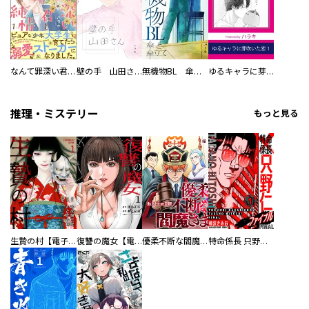
なんて罪深い君と僕の純情
壁の手 山田さん
無機物BL 傘と傘立て
ゆるキャラに芽吹いた恋
推理・ミステリー
もっと見る
生贄の村【電子単行本版】
復讐の魔女【電子単行本版】
優柔不断な閻魔さま
特命係長 只野仁ファイナル 愛蔵版