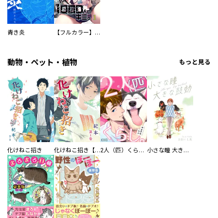
青き炎
【フルカラー】さよなら、私の大好きな１０００人のキミ。
動物・ペット・植物
もっと見る
化けねこ招き
化けねこ招き【描きおろし付合冊版】
2人（匹）くらし。
小さな瞳 大きな鼓動