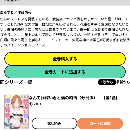
あらすじ／作品情報
仕事のストレスを発散するため、女装姿でナンパ男をからかっていた慶一郎は、モ
サっとした純朴な大学生・白畑に声を掛けられる。花束を片手に友達になりたいと
いう白畑の純粋さに、男だとは告白できないまま、慶一郎は女装姿で白畑とたびた
び会うことに。年上の余裕で暖かく見守るつもりが、一途すぎる（そして重い！）
白畑に段々と調子を崩され－－…!?ストーカー気質な純朴大学生×可愛すぎる女装男
子のハイテンションラブコメ！
全巻購入する
全巻カートに追加する
同シリーズ一覧
1巻から
最新から
なんて罪深い君と僕の純情（分冊版） 【第1話】
ポイント
200
試し読み
カートに追加