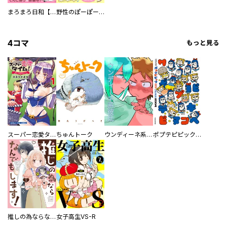
まろまろ日和【豪華版】
野性のぽーぽー【豪華版】
4コマ
もっと見る
スーパー恋愛タイム！～現場でドＳな彼女は自宅でデレる～
ちゅんトーク
ウンディーネ系彼氏
ポプテピピック SEASON EIGHT
推しの為ならなんでもします！
女子高生VS-R