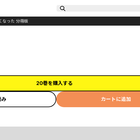
くなった 分冊版
20巻を購入する
読み
カートに追加