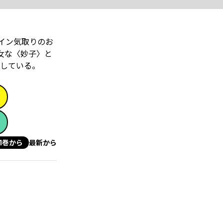
イン気取りのお
女な〈妙子〉と
している。
1巻から
最新から