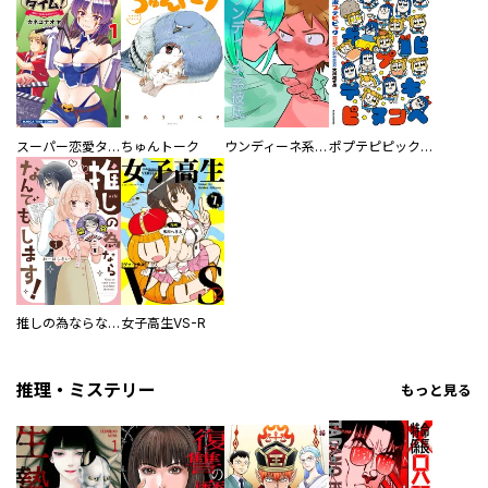
スーパー恋愛タイム！～現場でドＳな彼女は自宅でデレる～
ちゅんトーク
ウンディーネ系彼氏
ポプテピピック SEASON EIGHT
推しの為ならなんでもします！
女子高生VS-R
推理・ミステリー
もっと見る