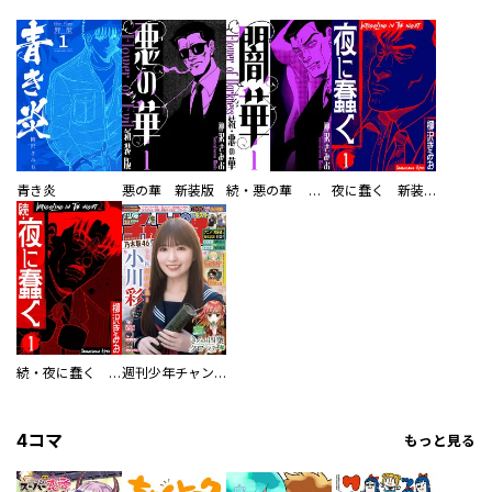
青き炎
悪の華 新装版
続・悪の華 闇華 新装版
夜に蠢く 新装版
続・夜に蠢く 新装版
週刊少年チャンピオン
4コマ
もっと見る