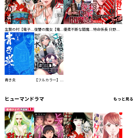
生贄の村【電子単行本版】
復讐の魔女【電子単行本版】
優柔不断な閻魔さま
特命係長 只野仁ファイナル 愛蔵版
青き炎
【フルカラー】さよなら、私の大好きな１０００人のキミ。
ヒューマンドラマ
もっと見る