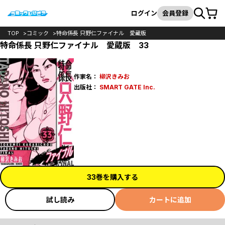
カート
検索
ログイン
会員登録
TOP
コミック
特命係長 只野仁ファイナル 愛蔵版
特命係長 只野仁ファイナル 愛蔵版 33
作家名：
柳沢きみお
出版社：
SMART GATE Inc.
33巻を購入する
試し読み
カートに追加