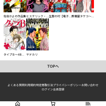
佐伯かよの作品集
ヒステリック・ハーレム～搾られる男と堕ちる女～【電子単行本版】
生贄の村【電子単行本版】
葬儀屋タケコ～あなたの最期、叶えます【電子単行本版】
タイプＢ～48時間後、致死率100％～【単話】
ヤドカリ
TOPへ
よくある質問
利用規約
特定商取引法
プライバシーポリシー
お問い合わせ
ログイン
会員登録