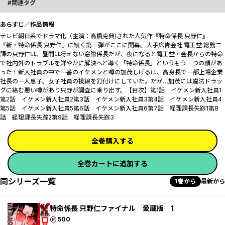
関連タグ
あらすじ／作品情報
テレビ朝日系でドラマ化（主演：高橋克典)された人気作『特命係長 只野仁』
『新・特命係長 只野仁』に続く第三弾がここに開幕。大手広告会社 電王堂 総務二
課の只野仁は、昼間は冴えない窓際係長だが、夜になると電王堂・会長からの特命
で社内外のトラブルを鮮やかに解決へと導く「特命係長」というもう一つの顔があ
った――！新入社員の中で一番のイケメンと噂の加茂しげるは、高身長で一部上場企業
社長の一人息子。女子社員の視線を釘付けにしていた。だが…加茂には違法ドラッ
グに絡む悪い噂があり只野が調査に乗り出す。【目次】第1話 イケメン新入社員1
第2話 イケメン新入社員2第3話 イケメン新入社員3第4話 イケメン新入社員4
第5話 イケメン新入社員5第6話 イケメン新入社員6第7話 経理課長失踪1第8
話 経理課長失踪2第9話 経理課長失踪3
全巻購入する
全巻カートに追加する
同シリーズ一覧
1巻から
最新から
特命係長 只野仁ファイナル 愛蔵版 1
ポイント
500