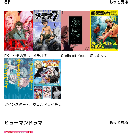
SF
もっと見る
EX ～その賞金稼ぎは、世界の出口を探す～【単行本版】
メテオ７
Stella bit／es【単話版】
終末ミッケ
ツインスター・サイクロン・ランナウェイ
ヴェルドライチオシ聖典パック 『転スラ』ミニ画集付き シリウス人気作３選
ヒューマンドラマ
もっと見る