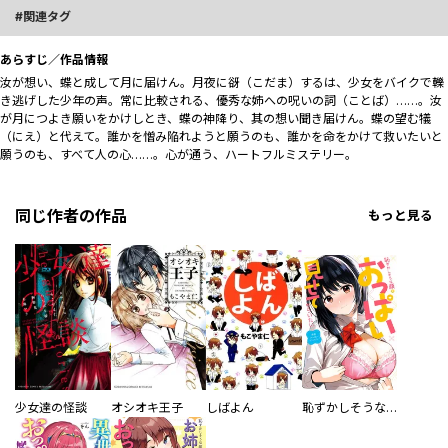
関連タグ
あらすじ／作品情報
汝が想い、蝶と成して月に届けん。――月夜に谺（こだま）するは、少女をバイクで轢
き逃げした少年の声。常に比較される、優秀な姉への呪いの詞（ことば）……。汝
が月につよき願いをかけしとき、蝶の神降り、其の想い聞き届けん。――蝶の望む犠
（にえ）と代えて。――誰かを憎み陥れようと願うのも、誰かを命をかけて救いたいと
願うのも、すべて人の心……。心が通う、ハートフルミステリー。
同じ作者の作品
もっと見る
少女達の怪談
オシオキ王子
しばよん
恥ずかしそうな顔でおっぱい見せてもらいたい赤面おっぱいアンソロジー