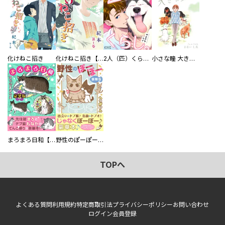
化けねこ招き
化けねこ招き【描きおろし付合冊版】
2人（匹）くらし。
小さな瞳 大きな鼓動
まろまろ日和【豪華版】
野性のぽーぽー【豪華版】
TOPへ
よくある質問
利用規約
特定商取引法
プライバシーポリシー
お問い合わせ
ログイン
会員登録