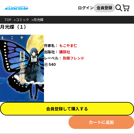
カート
検索
ログイン
会員登録
TOP
コミック
月光蝶
月光蝶（１）
作家名：
もこやま仁
出版社：
講談社
レーベル：
別冊フレンド
ポイント
540
会員登録して購入する
カートに追加