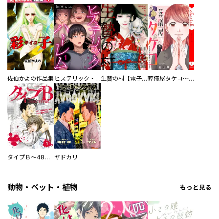
佐伯かよの作品集
ヒステリック・ハーレム～搾られる男と堕ちる女～【電子単行本版】
生贄の村【電子単行本版】
葬儀屋タケコ～あなたの最期、叶えます【電子単行本版】
タイプＢ～48時間後、致死率100％～【単話】
ヤドカリ
動物・ペット・植物
もっと見る