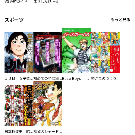
VS必勝ガイド
まさしんげ～る
スポーツ
もっと見る
ＪＪＭ 女子柔道部物語 社会人編
初めての発展場 【白抜き修正版】
Base Boys 新装版
神さまのつくりかた。スーパー大合本
日本極道史 昭和編 スーパー大合本
探偵犬シャードック（新装版）