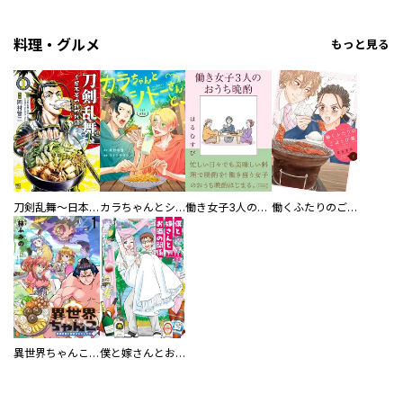
料理・グルメ
もっと見る
刀剣乱舞～日本号つれづれ酒～
カラちゃんとシトーさんと、 【分冊版】
働き女子3人のおうち晩酌
働くふたりのごほうび飯
異世界ちゃんこ～横綱目前に召喚されたんだが～ 【連載版】
僕と嫁さんとお酒の関係