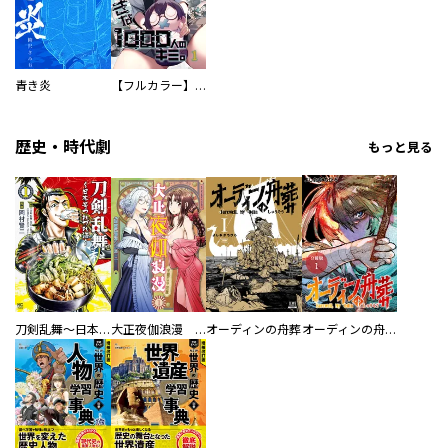
青き炎
【フルカラー】さよなら、私の大好きな１０００人のキミ。
歴史・時代劇
もっと見る
刀剣乱舞～日本号つれづれ酒～
大正夜伽浪漫 －金曜日の花嫁—
オーディンの舟葬
オーディンの舟葬 分冊版