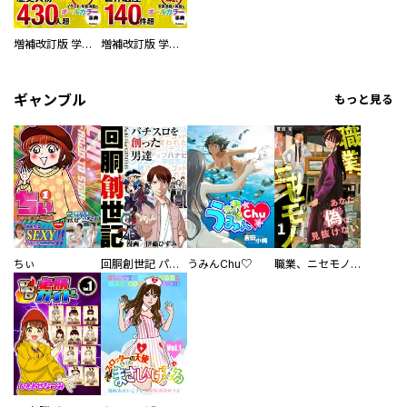
増補改訂版 学研まんが NEW世界の歴史 別巻 人物学習事典
増補改訂版 学研まんが NEW世界の歴史 別巻 世界遺産学習事典
ギャンブル
もっと見る
ちぃ
回胴創世記 パチスロを創った男達
うみんChu♡
職業、ニセモノ～あなたに偽は見抜けない【電子単行本版】