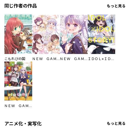
同じ作者の作品
もっと見る
こもれびの国
ＮＥＷ ＧＡＭＥ！画集 ＦＡＩＲＩＥＳ ＳＴＯＲＹ
ＮＥＷ ＧＡＭＥ！画集 ＮＥＸＴ ＧＡＭＥ！！
ＩＤＯＬ×ＩＤＯＬ ＳＴＯＲＹ！
ＮＥＷ ＧＡＭＥ！ -Ｃｏｍｐｌｅｔｅ Ｅｄｉｔｉｏｎ-
アニメ化・実写化
もっと見る