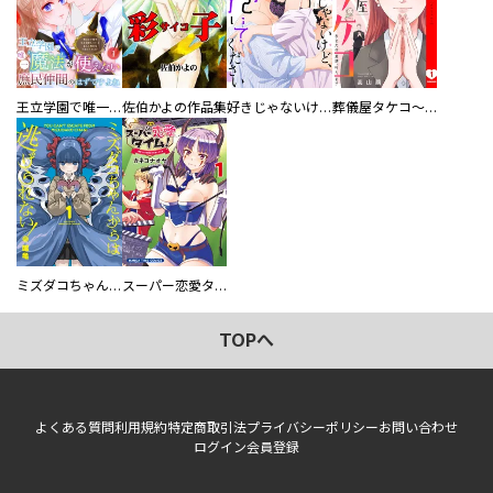
王立学園で唯一魔法が使えない庶民仲間のはずですよね～実は王子様で私を溺愛しているなんて告白はやめてください～
佐伯かよの作品集
好きじゃないけど、抱いてください【電子単行本版／特典おまけ付き】
葬儀屋タケコ～あなたの最期、叶えます【電子単行本版】
ミズダコちゃんからは逃げられない！
スーパー恋愛タイム！～現場でドＳな彼女は自宅でデレる～
TOPへ
よくある質問
利用規約
特定商取引法
プライバシーポリシー
お問い合わせ
ログイン
会員登録