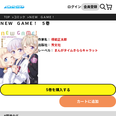
カート
検索
ログイン
会員登録
TOP
コミック
ＮＥＷ ＧＡＭＥ！
ＮＥＷ ＧＡＭＥ！ ５巻
作家名：
得能正太郎
出版社：
芳文社
レーベル：
まんがタイムきららキャラット
5巻を購入する
カートに追加
関連タグ