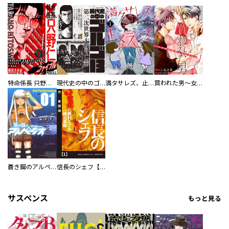
特命係長 只野仁ファイナル 愛蔵版
現代史の中のゴルゴ13
満タサレズ、止メラレズ
買われた男～女性限定快感セラピスト～【描き下ろしおまけ付き特装版】
蒼き鋼のアルペジオ
信長のシェフ【単話版】
サスペンス
もっと見る