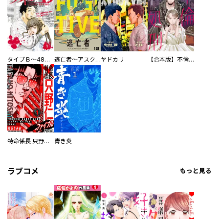
タイプＢ～48時間後、致死率100％～【単話】
逃亡者～アスクレピオスの杖～
ヤドカリ
【合本版】不倫処刑
特命係長 只野仁ファイナル 愛蔵版
青き炎
ラブコメ
もっと見る