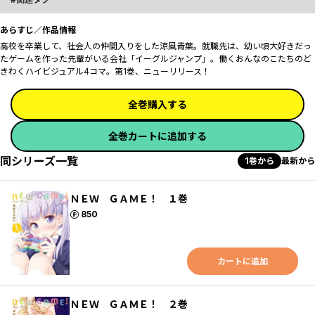
あらすじ／作品情報
高校を卒業して、社会人の仲間入りをした涼風青葉。就職先は、幼い頃大好きだっ
たゲームを作った先輩がいる会社「イーグルジャンプ」。働くおんなのこたちのど
きわくハイビジュアル4コマ。第1巻、ニューリリース！
全巻購入する
全巻カートに追加する
同シリーズ一覧
1巻から
最新から
ＮＥＷ ＧＡＭＥ！ １巻
ポイント
850
カートに追加
ＮＥＷ ＧＡＭＥ！ ２巻