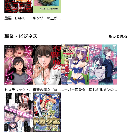
堕悪―DARK―
キンゾーの上がってなンボ ！！
職業・ビジネス
もっと見る
ヒステリック・ハーレム～搾られる男と堕ちる女～【電子単行本版】
復讐の魔女【電子単行本版】
スーパー恋愛タイム！～現場でドＳな彼女は自宅でデレる～
同じギルメンの声が好き