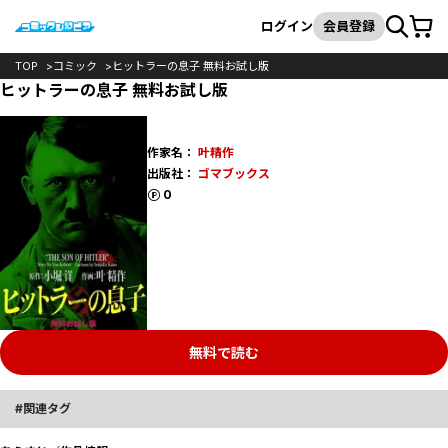
カート
検索
ログイン
会員登録
TOP
コミック
ヒットラーの息子 無料お試し版
ヒットラーの息子 無料お試し版
作家名：
叶精作
出版社：
ゴマブックス
ポイント
0
無料で読む
関連タグ