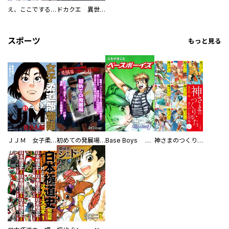
え、ここでするの？ アイドルのファンが知らない日常
ドカクエ 異世界ドカコッククエスト
スポーツ
もっと見る
ＪＪＭ 女子柔道部物語 社会人編
初めての発展場 【白抜き修正版】
Base Boys 新装版
神さまのつくりかた。スーパー大合本