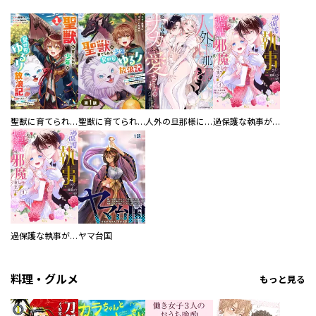
聖獣に育てられた少年の異世界ゆるり放浪記～神様からもらったチート魔法で、仲間たちとスローライフを満喫中～
聖獣に育てられた少年の異世界ゆるり放浪記～神様からもらったチート魔法で、仲間たちとスローライフを満喫中～【分冊版】
人外の旦那様に娶られ毎晩ナカまで愛される…。アンソロジー
過保護な執事が私の婚活を邪魔してきます！ 分冊版
過保護な執事が私の婚活を邪魔してきます！
ヤマ台国
料理・グルメ
もっと見る