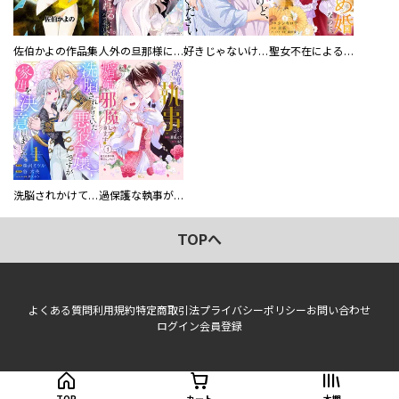
佐伯かよの作品集
人外の旦那様に娶られ毎晩ナカまで愛される…。アンソロジー
好きじゃないけど、抱いてください【電子単行本版／特典おまけ付き】
聖女不在による仮初め婚なのに、不器用な王太子に溺愛されています【電子単行本版／特典おまけ付き】
洗脳されかけていた悪役令嬢ですが家出を決意しました。【電子単行本版／特典おまけ付き】
過保護な執事が私の婚活を邪魔してきます！ 分冊版
TOPへ
よくある質問
利用規約
特定商取引法
プライバシーポリシー
お問い合わせ
ログイン
会員登録