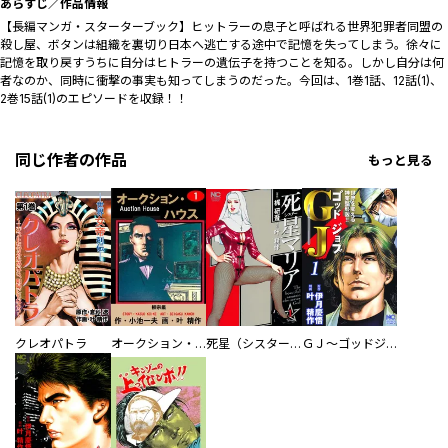
あらすじ／作品情報
【長編マンガ・スターターブック】ヒットラーの息子と呼ばれる世界犯罪者同盟の
殺し屋、ボタンは組織を裏切り日本へ逃亡する途中で記憶を失ってしまう。徐々に
記憶を取り戻すうちに自分はヒトラーの遺伝子を持つことを知る。しかし自分は何
者なのか、同時に衝撃の事実も知ってしまうのだった。今回は、1巻1話、12話(1)、
2巻15話(1)のエピソードを収録！！
同じ作者の作品
もっと見る
クレオパトラ
オークション・ハウス
死星（シスター）マリア
ＧＪ～ゴッドジョブ