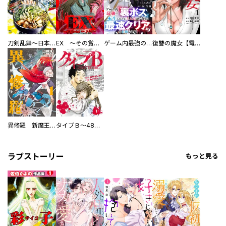
刀剣乱舞～日本号つれづれ酒～
EX ～その賞金稼ぎは、世界の出口を探す～【単行本版】
ゲーム内最強の『裏ボス』に転生したので、主人公の代わりに最速クリアを目指します！【電子単行本版】
復讐の魔女【電子単行本版】
異修羅 新魔王戦争
タイプＢ～48時間後、致死率100％～【単話】
ラブストーリー
もっと見る