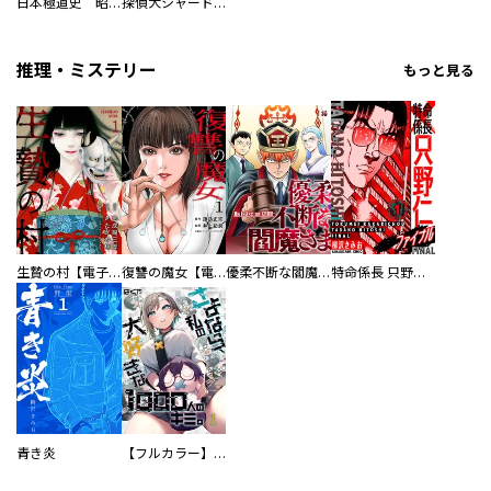
日本極道史 昭和編 スーパー大合本
探偵犬シャードック（新装版）
推理・ミステリー
もっと見る
生贄の村【電子単行本版】
復讐の魔女【電子単行本版】
優柔不断な閻魔さま
特命係長 只野仁ファイナル 愛蔵版
青き炎
【フルカラー】さよなら、私の大好きな１０００人のキミ。