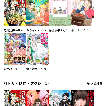
刀剣乱舞～日本号つれづれ酒～
カラちゃんとシトーさんと、 【分冊版】
働き女子3人のおうち晩酌
働くふたりのごほうび飯
異世界ちゃんこ～横綱目前に召喚されたんだが～ 【連載版】
僕と嫁さんとお酒の関係
バトル・格闘・アクション
もっと見る