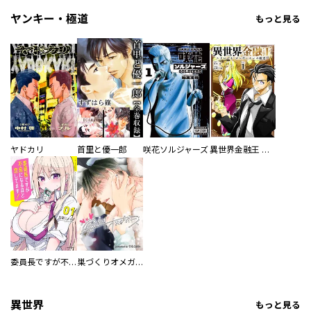
ヤンキー・極道
もっと見る
ヤドカリ
首里と優一郎
咲花ソルジャーズ
異世界金融王 ～クローネ・ゴルディオンの覇道～
委員長ですが不良になるほど恋してます！
巣づくりオメガバース
異世界
もっと見る