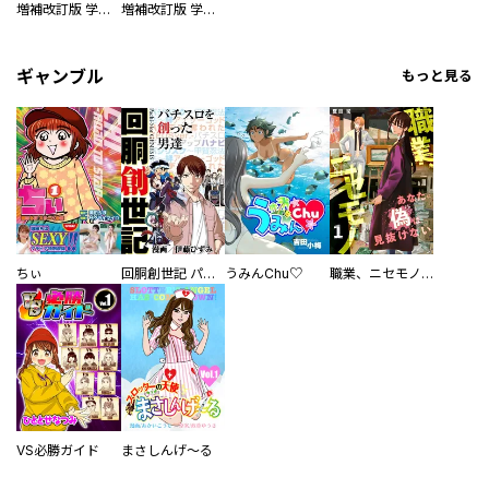
増補改訂版 学研まんが NEW世界の歴史 別巻 人物学習事典
増補改訂版 学研まんが NEW世界の歴史 別巻 世界遺産学習事典
ギャンブル
もっと見る
ちぃ
回胴創世記 パチスロを創った男達
うみんChu♡
職業、ニセモノ～あなたに偽は見抜けない【電子単行本版】
VS必勝ガイド
まさしんげ～る