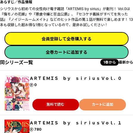
あらすじ／作品情報
シリウスから初めての女性向け電子雑誌「ARTEMIS by sirius」が創刊！ Vol.0は
『傷モノの花嫁』や『悪食令嬢と狂血公爵』、『セコケチ義妹がすべてを失った
話』『ノイジールームメイト』などのヒット作品の第１話が無料で楽しめます！ 13
本も収録した超お得な1冊となっているので、是非お試しください！
会員登録して全巻購入する
全巻カートに追加する
同シリーズ一覧
1巻から
最新から
ＡＲＴＥＭＩＳ ｂｙ ｓｉｒｉｕｓ Ｖｏｌ．０
ポイント
0
無料で読む
カートに追加
ＡＲＴＥＭＩＳ ｂｙ ｓｉｒｉｕｓ Ｖｏｌ．１
ポイント
780