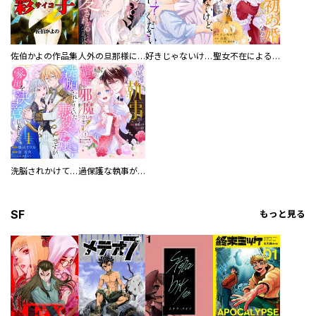
佐伯かよの作品集
人外の旦那様に娶られ毎晩ナカまで愛される…。アンソロジー
好きじゃないけど、抱いてください【電子単行本版／特典おまけ付き】
聖女不在による仮初め婚なのに、不器用な王太子に溺愛されています【電子単行本版／特典おまけ付き】
洗脳されかけていた悪役令嬢ですが家出を決意しました。【電子単行本版／特典おまけ付き】
過保護な執事が私の婚活を邪魔してきます！ 分冊版
SF
もっと見る