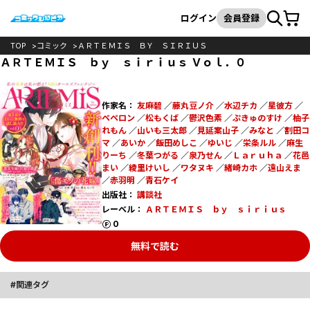
カート
検索
ログイン
会員登録
TOP
コミック
ＡＲＴＥＭＩＳ ＢＹ ＳＩＲＩＵＳ
ＡＲＴＥＭＩＳ ｂｙ ｓｉｒｉｕｓ Ｖｏｌ．０
作家名：
友麻碧
／
藤丸豆ノ介
／
水辺チカ
／
星彼方
／
ペペロン
／
松もくば
／
鬱沢色素
／
ぷきゅのすけ
／
柚子
れもん
／
山いも三太郎
／
見延案山子
／
みなと
／
割田コ
マ
／
あいか
／
飯田めしこ
／
ゆいじ
／
栄条ルル
／
麻生
りーち
／
冬葉つがる
／
泉乃せん
／
Ｌａｒｕｈａ
／
花邑
まい
／
綾里けいし
／
ワタヌキ
／
緒崎カホ
／
遠山えま
／
赤羽明
／
青石ケイ
出版社：
講談社
レーベル：
ＡＲＴＥＭＩＳ ｂｙ ｓｉｒｉｕｓ
ポイント
0
無料で読む
関連タグ