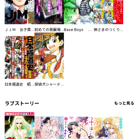
ＪＪＭ 女子柔道部物語 社会人編
初めての発展場 【白抜き修正版】
Base Boys 新装版
神さまのつくりかた。スーパー大合本
日本極道史 昭和編 スーパー大合本
探偵犬シャードック（新装版）
ラブストーリー
もっと見る