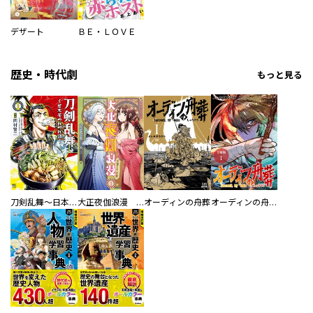
デザート
ＢＥ・ＬＯＶＥ
歴史・時代劇
もっと見る
刀剣乱舞～日本号つれづれ酒～
大正夜伽浪漫 －金曜日の花嫁—
オーディンの舟葬
オーディンの舟葬 分冊版