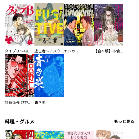
タイプＢ～48時間後、致死率100％～【単話】
逃亡者～アスクレピオスの杖～
ヤドカリ
【合本版】不倫処刑
特命係長 只野仁ファイナル 愛蔵版
青き炎
料理・グルメ
もっと見る