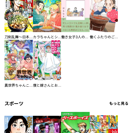
刀剣乱舞～日本号つれづれ酒～
カラちゃんとシトーさんと、 【分冊版】
働き女子3人のおうち晩酌
働くふたりのごほうび飯
異世界ちゃんこ～横綱目前に召喚されたんだが～ 【連載版】
僕と嫁さんとお酒の関係
スポーツ
もっと見る