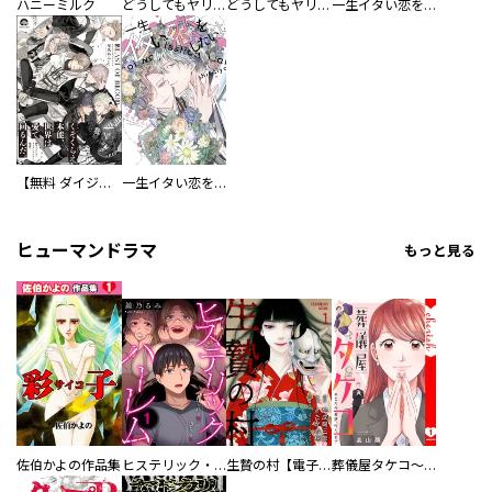
ハニーミルク
どうしてもヤリたくて学園 分冊版
どうしてもヤリたくて学園
一生イタい恋をしたいよ 分冊版
【無料 ダイジェスト版】BEAST OF BLOOD
一生イタい恋をしたいよ
ヒューマンドラマ
もっと見る
佐伯かよの作品集
ヒステリック・ハーレム～搾られる男と堕ちる女～【電子単行本版】
生贄の村【電子単行本版】
葬儀屋タケコ～あなたの最期、叶えます【電子単行本版】