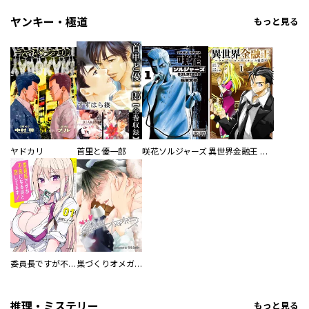
ヤンキー・極道
もっと見る
ヤドカリ
首里と優一郎
咲花ソルジャーズ
異世界金融王 ～クローネ・ゴルディオンの覇道～
委員長ですが不良になるほど恋してます！
巣づくりオメガバース
推理・ミステリー
もっと見る