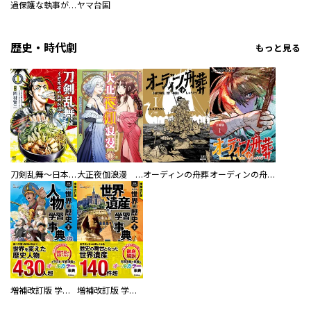
過保護な執事が私の婚活を邪魔してきます！
ヤマ台国
歴史・時代劇
もっと見る
刀剣乱舞～日本号つれづれ酒～
大正夜伽浪漫 －金曜日の花嫁—
オーディンの舟葬
オーディンの舟葬 分冊版
増補改訂版 学研まんが NEW世界の歴史 別巻 人物学習事典
増補改訂版 学研まんが NEW世界の歴史 別巻 世界遺産学習事典