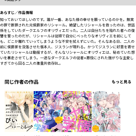
あらすじ／作品情報
知っておいてほしいのです。誰が一番、あなた様の幸せを願っているのかを――。無実
の罪で断罪された元侯爵家のリシャール。絶望したリシャールを救ったのは、世話
係をしていたダークエルフのオリヴィエだった。二人は自分たちを陥れた者への復
讐を誓ったのだが、リシャールは従順で自分にべったりなオリヴィエを前にして
も、どこか離れていってしまうような不安を拭えずにいた。そんなある日、二人の
前に侯爵家を没落させた張本人、ジスランが現れる。かつてジスランに好意を寄せ
ていたリシャールは動揺するが、そんなリシャールにオリヴィエは、秘めていた想
いを暴走させてしまう――。一途なダークエルフの従者×悪役にされた強がりな主愛し
すぎてから回る二人の激重共依存BL。
同じ作者の作品
もっと見る