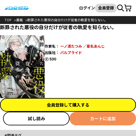
カート
検索
ログイン
会員登録
TOP
書籍
断罪された悪役の自分だけが従者の執愛を知らない。
断罪された悪役の自分だけが従者の執愛を知らない。
作家名：
一ノ清たつみ
／
星名あんじ
出版社：
パルプライド
ポイント
530
会員登録して購入する
試し読み
カートに追加
関連タグ