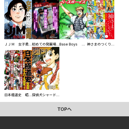
ＪＪＭ 女子柔道部物語 社会人編
初めての発展場 【白抜き修正版】
Base Boys 新装版
神さまのつくりかた。スーパー大合本
日本極道史 昭和編 スーパー大合本
探偵犬シャードック（新装版）
TOPへ