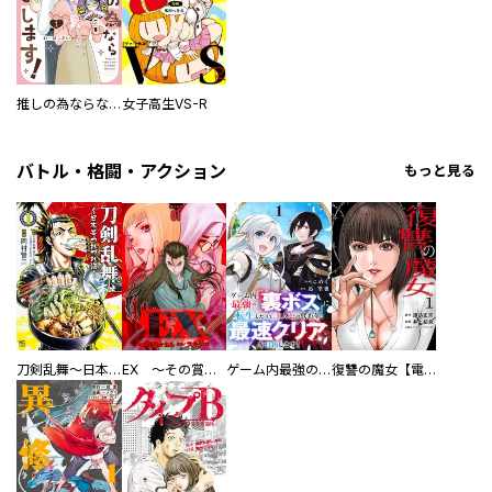
推しの為ならなんでもします！
女子高生VS-R
バトル・格闘・アクション
もっと見る
刀剣乱舞～日本号つれづれ酒～
EX ～その賞金稼ぎは、世界の出口を探す～【単行本版】
ゲーム内最強の『裏ボス』に転生したので、主人公の代わりに最速クリアを目指します！【電子単行本版】
復讐の魔女【電子単行本版】