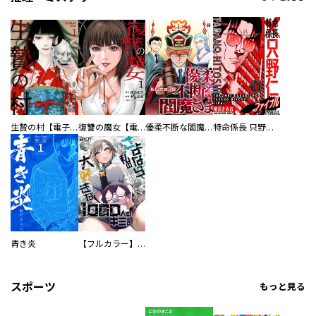
生贄の村【電子単行本版】
復讐の魔女【電子単行本版】
優柔不断な閻魔さま
特命係長 只野仁ファイナル 愛蔵版
青き炎
【フルカラー】さよなら、私の大好きな１０００人のキミ。
スポーツ
もっと見る