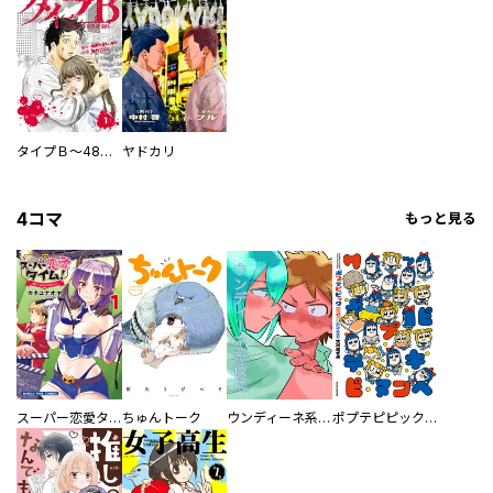
タイプＢ～48時間後、致死率100％～【単話】
ヤドカリ
4コマ
もっと見る
スーパー恋愛タイム！～現場でドＳな彼女は自宅でデレる～
ちゅんトーク
ウンディーネ系彼氏
ポプテピピック SEASON EIGHT