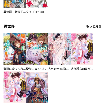
異修羅 新魔王戦争
タイプＢ～48時間後、致死率100％～【単話】
異世界
もっと見る
聖獣に育てられた少年の異世界ゆるり放浪記～神様からもらったチート魔法で、仲間たちとスローライフを満喫中～
聖獣に育てられた少年の異世界ゆるり放浪記～神様からもらったチート魔法で、仲間たちとスローライフを満喫中～【分冊版】
人外の旦那様に娶られ毎晩ナカまで愛される…。アンソロジー
過保護な執事が私の婚活を邪魔してきます！ 分冊版