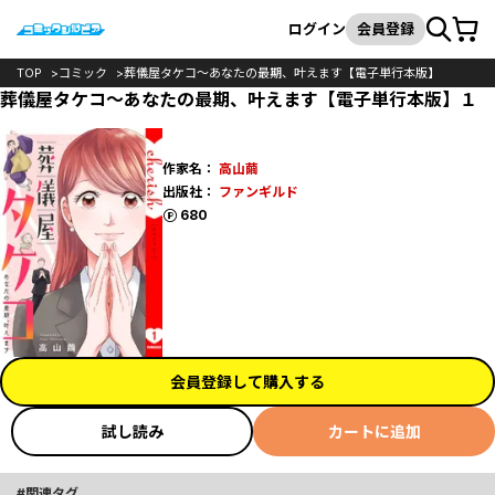
カート
検索
ログイン
会員登録
TOP
コミック
葬儀屋タケコ～あなたの最期、叶えます【電子単行本版】
葬儀屋タケコ～あなたの最期、叶えます【電子単行本版】１
作家名：
高山繭
出版社：
ファンギルド
ポイント
680
会員登録して購入する
試し読み
カートに追加
関連タグ