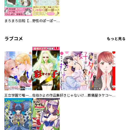
まろまろ日和【豪華版】
野性のぽーぽー【豪華版】
ラブコメ
もっと見る
王立学園で唯一魔法が使えない庶民仲間のはずですよね～実は王子様で私を溺愛しているなんて告白はやめてください～
佐伯かよの作品集
好きじゃないけど、抱いてください【電子単行本版／特典おまけ付き】
葬儀屋タケコ～あなたの最期、叶えます【電子単行本版】