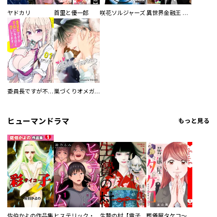
ヤドカリ
首里と優一郎
咲花ソルジャーズ
異世界金融王 ～クローネ・ゴルディオンの覇道～
委員長ですが不良になるほど恋してます！
巣づくりオメガバース
ヒューマンドラマ
もっと見る
佐伯かよの作品集
ヒステリック・ハーレム～搾られる男と堕ちる女～【電子単行本版】
生贄の村【電子単行本版】
葬儀屋タケコ～あなたの最期、叶えます【電子単行本版】