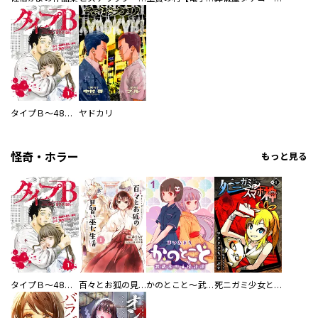
タイプＢ～48時間後、致死率100％～【単話】
ヤドカリ
怪奇・ホラー
もっと見る
タイプＢ～48時間後、致死率100％～【単話】
百々とお狐の見習い巫女生活【単行本版】
かのとこと～武蔵花町怪話譚～ 【連載版】
死ニガミ少女とスマホ神