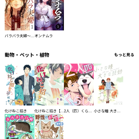
バラバラ夫婦～手足をなくした夫はまだ生きてる
オンナムラ
動物・ペット・植物
もっと見る
化けねこ招き
化けねこ招き【描きおろし付合冊版】
2人（匹）くらし。
小さな瞳 大きな鼓動