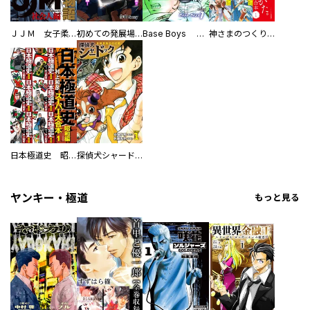
ＪＪＭ 女子柔道部物語 社会人編
初めての発展場 【白抜き修正版】
Base Boys 新装版
神さまのつくりかた。スーパー大合本
日本極道史 昭和編 スーパー大合本
探偵犬シャードック（新装版）
ヤンキー・極道
もっと見る