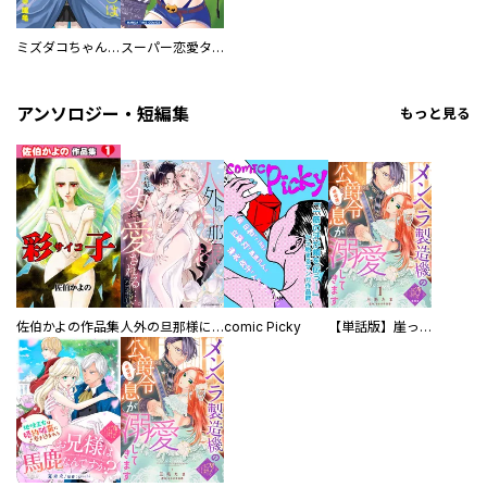
ミズダコちゃんからは逃げられない！
スーパー恋愛タイム！～現場でドＳな彼女は自宅でデレる～
アンソロジー・短編集
もっと見る
佐伯かよの作品集
人外の旦那様に娶られ毎晩ナカまで愛される…。アンソロジー
comic Picky
【単話版】崖っぷち令嬢ですが、意地と策略で幸せになります！シリーズ