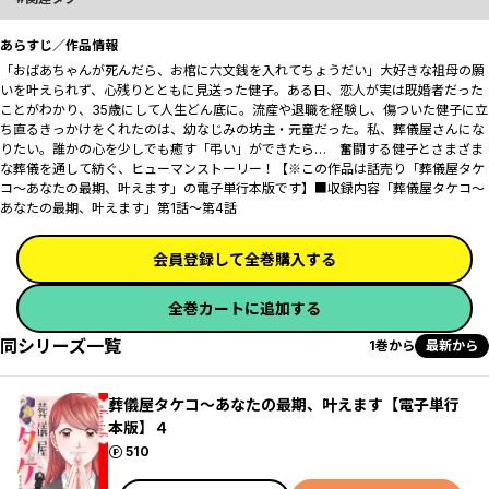
あらすじ／作品情報
「おばあちゃんが死んだら、お棺に六文銭を入れてちょうだい」大好きな祖母の願
いを叶えられず、心残りとともに見送った健子――。ある日、恋人が実は既婚者だった
ことがわかり、35歳にして人生どん底に。流産や退職を経験し、傷ついた健子に立
ち直るきっかけをくれたのは、幼なじみの坊主・元童だった。――私、葬儀屋さんにな
りたい。誰かの心を少しでも癒す「弔い」ができたら…―― 奮闘する健子とさまざま
な葬儀を通して紡ぐ、ヒューマンストーリー！【※この作品は話売り「葬儀屋タケ
コ～あなたの最期、叶えます」の電子単行本版です】■収録内容「葬儀屋タケコ～
あなたの最期、叶えます」第1話～第4話
会員登録して全巻購入する
全巻カートに追加する
同シリーズ一覧
1巻から
最新から
葬儀屋タケコ～あなたの最期、叶えます【電子単行
本版】４
ポイント
510