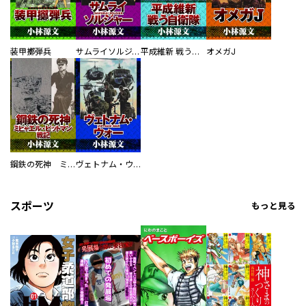
装甲擲弾兵
サムライソルジャー SAMURAI SOLDIER
平成維新 戦う自衛隊
オメガJ
鋼鉄の死神 ミヒャエル・ビットマン戦記
ヴェトナム・ウォー VIETNAM WAR
スポーツ
もっと見る