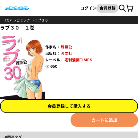
カート
検索
ログイン
会員登録
TOP
コミック
ラブ３０
ラブ３０ １巻
作家名：
雅亜公
出版社：
芳文社
レーベル：
週刊漫画TIMES
ポイント
650
会員登録して購入する
カートに追加
関連タグ