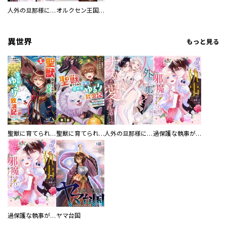
人外の旦那様に娶られ毎晩ナカまで愛される…。アンソロジー
オルクセン王国史
異世界
もっと見る
聖獣に育てられた少年の異世界ゆるり放浪記～神様からもらったチート魔法で、仲間たちとスローライフを満喫中～
聖獣に育てられた少年の異世界ゆるり放浪記～神様からもらったチート魔法で、仲間たちとスローライフを満喫中～【分冊版】
人外の旦那様に娶られ毎晩ナカまで愛される…。アンソロジー
過保護な執事が私の婚活を邪魔してきます！ 分冊版
過保護な執事が私の婚活を邪魔してきます！
ヤマ台国