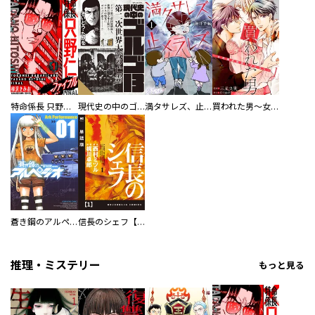
特命係長 只野仁ファイナル 愛蔵版
現代史の中のゴルゴ13
満タサレズ、止メラレズ
買われた男～女性限定快感セラピスト～【描き下ろしおまけ付き特装版】
蒼き鋼のアルペジオ
信長のシェフ【単話版】
推理・ミステリー
もっと見る