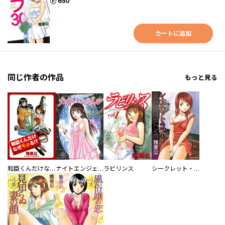
ポイント
650
カートに追加
同じ作者の作品
もっと見る
和臣くんだけなぜモテる！？
ナイトエンジェル
ラビリンス
シークレット・ラブ