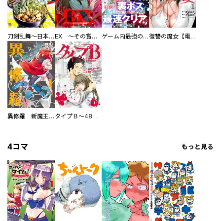
刀剣乱舞～日本号つれづれ酒～
EX ～その賞金稼ぎは、世界の出口を探す～【単行本版】
ゲーム内最強の『裏ボス』に転生したので、主人公の代わりに最速クリアを目指します！【電子単行本版】
復讐の魔女【電子単行本版】
異修羅 新魔王戦争
タイプＢ～48時間後、致死率100％～【単話】
4コマ
もっと見る