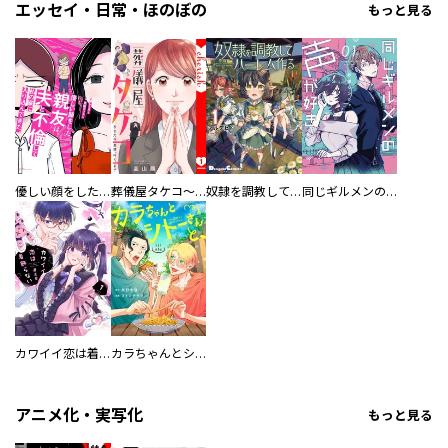
エッセイ・日常・ほのぼの
もっと見る
優しい顔をした親友は、夫と不倫して私の家に入り込んできた。
葬儀屋タケコ～あなたの最期、叶えます【電子単行本版】
奴隷を調教してハーレム作る
同じギルメンの声が好き
カワイイ恋は着飾らない
カラちゃんとシトーさんと、 【分冊版】
アニメ化・実写化
もっと見る