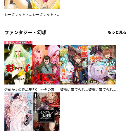
シークレット・ラブ 見知らぬ妻の顔
シークレット・ラブ 風俗嬢の恋
ファンタジー・幻想
もっと見る
佐伯かよの作品集
EX ～その賞金稼ぎは、世界の出口を探す～【単行本版】
聖獣に育てられた少年の異世界ゆるり放浪記～神様からもらったチート魔法で、仲間たちとスローライフを満喫中～
聖獣に育てられた少年の異世界ゆるり放浪記～神様からもらったチート魔法で、仲間たちとスローライフを満喫中～【分冊版】