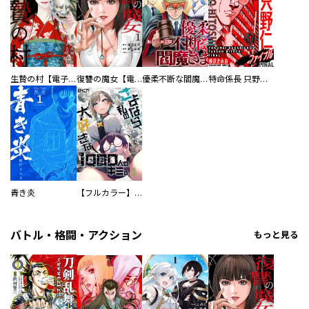
生贄の村【電子単行本版】
復讐の魔女【電子単行本版】
優柔不断な閻魔さま
特命係長 只野仁ファイナル 愛蔵版
青き炎
【フルカラー】さよなら、私の大好きな１０００人のキミ。
バトル・格闘・アクション
もっと見る