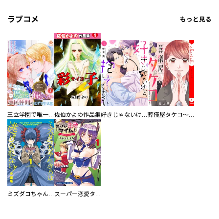
ラブコメ
もっと見る
王立学園で唯一魔法が使えない庶民仲間のはずですよね～実は王子様で私を溺愛しているなんて告白はやめてください～
佐伯かよの作品集
好きじゃないけど、抱いてください【電子単行本版／特典おまけ付き】
葬儀屋タケコ～あなたの最期、叶えます【電子単行本版】
ミズダコちゃんからは逃げられない！
スーパー恋愛タイム！～現場でドＳな彼女は自宅でデレる～