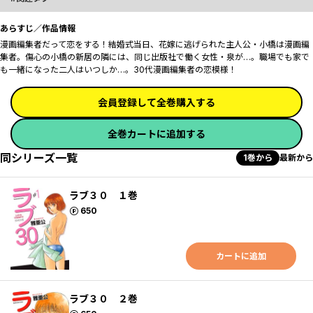
あらすじ／作品情報
漫画編集者だって恋をする！結婚式当日、花嫁に逃げられた主人公・小橋は漫画編
集者。傷心の小橋の新居の隣には、同じ出版社で働く女性・泉が…。職場でも家で
も一緒になった二人はいつしか…。30代漫画編集者の恋模様！
会員登録して全巻購入する
全巻カートに追加する
同シリーズ一覧
1巻から
最新から
ラブ３０ １巻
ポイント
650
カートに追加
ラブ３０ ２巻