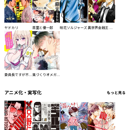
ヤドカリ
首里と優一郎
咲花ソルジャーズ
異世界金融王 ～クローネ・ゴルディオンの覇道～
委員長ですが不良になるほど恋してます！
巣づくりオメガバース
アニメ化・実写化
もっと見る