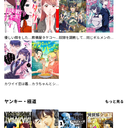
優しい顔をした親友は、夫と不倫して私の家に入り込んできた。
葬儀屋タケコ～あなたの最期、叶えます【電子単行本版】
奴隷を調教してハーレム作る
同じギルメンの声が好き
カワイイ恋は着飾らない
カラちゃんとシトーさんと、 【分冊版】
ヤンキー・極道
もっと見る