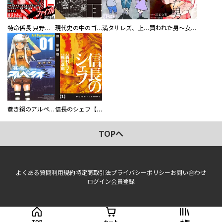
特命係長 只野仁ファイナル 愛蔵版
現代史の中のゴルゴ13
満タサレズ、止メラレズ
買われた男～女性限定快感セラピスト～【描き下ろしおまけ付き特装版】
蒼き鋼のアルペジオ
信長のシェフ【単話版】
TOPへ
よくある質問
利用規約
特定商取引法
プライバシーポリシー
お問い合わせ
ログイン
会員登録