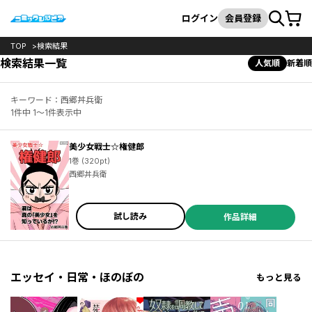
カート
検索
ログイン
会員登録
TOP
検索結果
検索結果一覧
人気順
新着順
キーワード：西郷丼兵衛
1件中 1～1件表示中
美少女戦士☆権健郎
1巻 (320pt)
西郷丼兵衛
試し読み
作品詳細
エッセイ・日常・ほのぼの
もっと見る