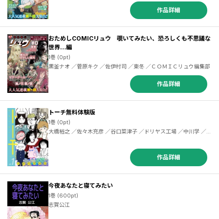
／ＣＯＭＩＣリュウ編集部
作品詳細
おためしCOMICリュウ 覗いてみたい、恐ろしくも不思議な
世界…編
1巻 (0pt)
黒釜ナオ ／菅原キク ／佐伊村司 ／東冬 ／ＣＯＭＩＣリュウ編集部
作品詳細
トーチ無料体験版
1巻 (0pt)
大橋裕之 ／佐々木充彦 ／谷口菜津子 ／ドリヤス工場 ／中川学 ／平
方イコルスン ／ひらのりょう ／窓ハルカ ／道草晴子
作品詳細
今夜あなたと寝てみたい
1巻 (600pt)
志賀公江