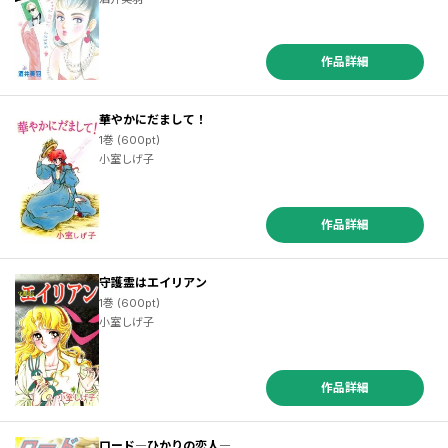
作品詳細
華やかにだまして！
1巻 (600pt)
小室しげ子
作品詳細
守護霊はエイリアン
1巻 (600pt)
小室しげ子
作品詳細
ロード―ひかりの恋人―