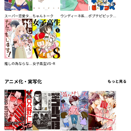
スーパー恋愛タイム！～現場でドＳな彼女は自宅でデレる～
ちゅんトーク
ウンディーネ系彼氏
ポプテピピック SEASON EIGHT
推しの為ならなんでもします！
女子高生VS-R
アニメ化・実写化
もっと見る