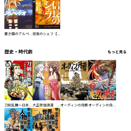
蒼き鋼のアルペジオ
信長のシェフ【単話版】
歴史・時代劇
もっと見る
刀剣乱舞～日本号つれづれ酒～
大正夜伽浪漫 －金曜日の花嫁—
オーディンの舟葬
オーディンの舟葬 分冊版