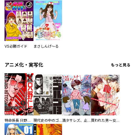
VS必勝ガイド
まさしんげ～る
アニメ化・実写化
もっと見る
特命係長 只野仁ファイナル 愛蔵版
現代史の中のゴルゴ13
満タサレズ、止メラレズ
買われた男～女性限定快感セラピスト～【描き下ろしおまけ付き特装版】