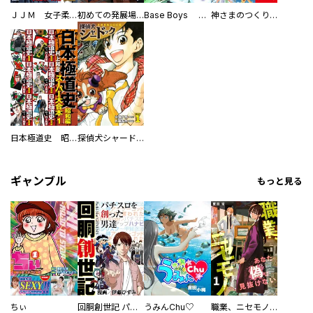
ＪＪＭ 女子柔道部物語 社会人編
初めての発展場 【白抜き修正版】
Base Boys 新装版
神さまのつくりかた。スーパー大合本
日本極道史 昭和編 スーパー大合本
探偵犬シャードック（新装版）
ギャンブル
もっと見る
ちぃ
回胴創世記 パチスロを創った男達
うみんChu♡
職業、ニセモノ～あなたに偽は見抜けない【電子単行本版】