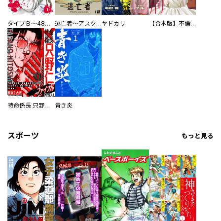
タイプＢ～48時間後、致死率100％～【単話】
逃亡者～アスクレピオスの杖～
ヤドカリ
【合本版】不倫処刑
特命係長 只野仁ファイナル 愛蔵版
青き炎
スポーツ
もっと見る