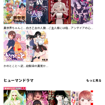
異世界ちゃんこ～横綱目前に召喚されたんだが～ 【連載版】
白き乙女の人狼（ウェアウルフ） 【連載版】
ご主人様には吸わせません！ 【連載版】
アンテイアの心臓 【連載版】
かのとこと～武蔵花町怪話譚～ 【連載版】
幼馴染の異常かわいい妹ちゃん 【連載版】
ヒューマンドラマ
もっと見る