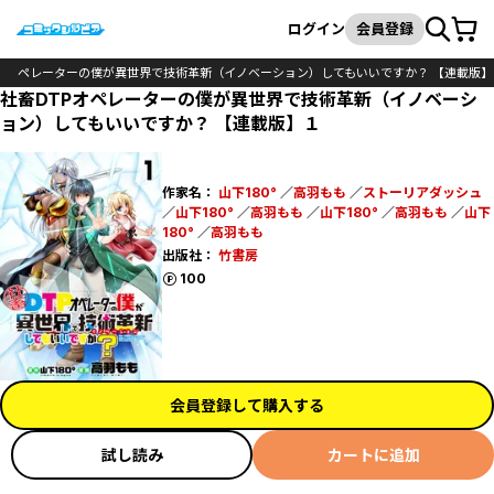
カート
検索
ログイン
会員登録
TPオペレーターの僕が異世界で技術革新（イノベーション）してもいいですか？ 【連載版】
社畜DTPオペレーターの僕が異世界で技術革新（イノベーシ
ョン）してもいいですか？ 【連載版】１
作家名：
山下180°
／
高羽もも
／
ストーリアダッシュ
／
山下180°
／
高羽もも
／
山下180°
／
高羽もも
／
山下
180°
／
高羽もも
出版社：
竹書房
ポイント
100
会員登録して購入する
試し読み
カートに追加