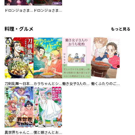
ドロンジョさまは転生しても悪役令嬢のままだった
ドロンジョさまは転生しても悪役令嬢のままだった【分冊版】
料理・グルメ
もっと見る
刀剣乱舞～日本号つれづれ酒～
カラちゃんとシトーさんと、 【分冊版】
働き女子3人のおうち晩酌
働くふたりのごほうび飯
異世界ちゃんこ～横綱目前に召喚されたんだが～ 【連載版】
僕と嫁さんとお酒の関係