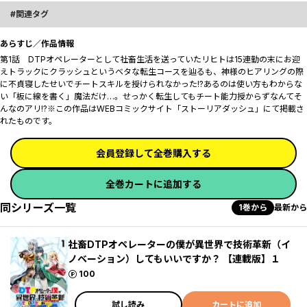
関連タグ
あらすじ／作品情報
第1話 DTPオペレーターとして社畜生活を送っていたリヒトは15連勤の末にお迎
えトラックにクラッシュというベタな転生コースを辿るも、神様のヒアリングの際
に不貞寝したせいでチートスキルを授けられなかった!?あるのは使い方もわからな
い「板に線を書く」魔法だけ…。せっかく転生してもチート能力授からずなんてそ
んなのアリ!?※この作品はWEBコミックサイト「ストーリアダッシュ」にて掲載さ
れたものです。
会員登録して全巻購入する
全巻カートに追加する
同シリーズ一覧
1巻から
最新から
社畜DTPオペレーターの僕が異世界で技術革新（イ
ノベーション）してもいいですか？ 【連載版】１
ポイント
100
試し読み
カートに追加