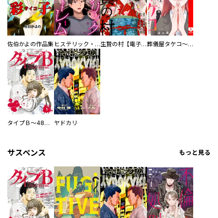
佐伯かよの作品集
ヒステリック・ハーレム～搾られる男と堕ちる女～【電子単行本版】
生贄の村【電子単行本版】
葬儀屋タケコ～あなたの最期、叶えます【電子単行本版】
タイプＢ～48時間後、致死率100％～【単話】
ヤドカリ
サスペンス
もっと見る