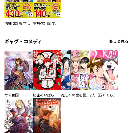
増補改訂版 学研まんが NEW世界の歴史 別巻 人物学習事典
増補改訂版 学研まんが NEW世界の歴史 別巻 世界遺産学習事典
ギャグ・コメディ
もっと見る
ヤマ台国
秘密のいばら
推しへの愛を誓いますか？～アラサー女子、推しは逃げぬが人生逃げる～
2人（匹）くらし。